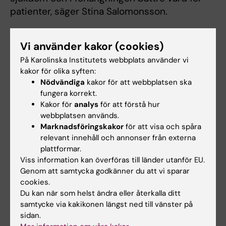
patienter, säger Stina Salomonsson.
Vi använder kakor (cookies)
På Karolinska Institutets webbplats använder vi
KI–MSD Strategic Partnership
kakor för olika syften:
Nödvändiga
kakor för att webbplatsen ska
Start:
2016
fungera korrekt.
Kakor för
analys
för att förstå hur
Över 40
forskningsstudier
webbplatsen används.
Cirka 30
vetenskapliga publikationer
Marknadsföringskakor
för att visa och spåra
Fokusområden:
onkologi,
relevant innehåll och annonser från externa
infektionssjukdomar, neurologi,
plattformar.
immunologi, oftalmologi, kardiometabola
Viss information kan överföras till länder utanför EU.
sjukdomar samt metod- och
Genom att samtycka godkänner du att vi sparar
policyforskning
cookies.
Syfte:
patientcentrerad forskning baserad
Du kan när som helst ändra eller återkalla ditt
på svenska registerdata och real-world-
samtycke via kakikonen längst ned till vänster på
evidence
sidan.