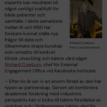
expertis kan resultatet bli
något verkligt kraftfullt för
både patienter och
samhälle. I detta samarbete
mellan KI och MSD har
forskare kunnat ställa nya
frågor till data och
Richard Cowburn.
tillsammans skapa kunskap
Foto: Liza Simonsson
som omsätts till konkret
klinisk utveckling och bättre vård säger
Richard Cowburn
, chef för External
Engagement Office vid Karolinska Institutet.
– Efter tio år ser vi en enorm fördel av den här
typen av partnerskap. Genom att kombinera
akademisk forskning med industrins
perspektiv kan vi bidra till bättre förståelse av
sjukdom och i förlängningen bättre vård för