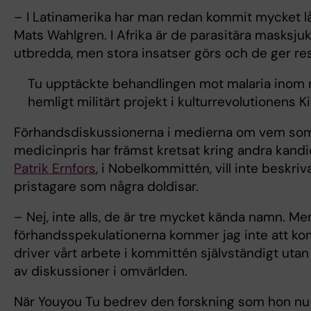
– I Latinamerika har man redan kommit mycket lå
Mats Wahlgren. I Afrika är de parasitära masksj
utbredda, men stora insatser görs och de ger res
Tu upptäckte behandlingen mot malaria inom r
hemligt militärt projekt i kulturrevolutionens Ki
Förhandsdiskussionerna i medierna om vem som 
medicinpris har främst kretsat kring andra kand
Patrik Ernfors
, i Nobelkommittén, vill inte beskriv
pristagare som några doldisar.
­– Nej, inte alls, de är tre mycket kända namn. Me
förhandsspekulationerna kommer jag inte att k
driver vårt arbete i kommittén självständigt utan 
av diskussioner i omvärlden.
När Youyou Tu bedrev den forskning som hon nu p