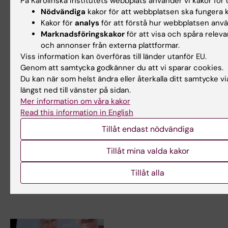
På Karolinska Institutets webbplats använder vi kakor för o
Nödvändiga
kakor för att webbplatsen ska fungera k
Kakor för
analys
för att förstå hur webbplatsen anv
Marknadsföringskakor
för att visa och spåra releva
och annonser från externa plattformar.
Viss information kan överföras till länder utanför EU.
Genom att samtycka godkänner du att vi sparar cookies.
Du kan när som helst ändra eller återkalla ditt samtycke v
6 okt 2025
27 aug 2025
längst ned till vänster på sidan.
2025 års Nobelpris i
Ta del av
Mer information om våra kakor
fysiologi eller
inspirerande
Read this information in English
medicin tilldelas
aktiviteter under
Tillåt endast nödvändiga
Mary E. Brunkow,
Nobel Calling
Fred Ramsdell och
Stockholm
Tillåt mina valda kakor
Shimon Sakaguchi
Under första veckan i oktober
bjuder Karolinska Institutet
Kroppens kraftfulla
Tillåt alla
tillsammans med…
immunförsvar måste regleras,
annars kan det angripa…