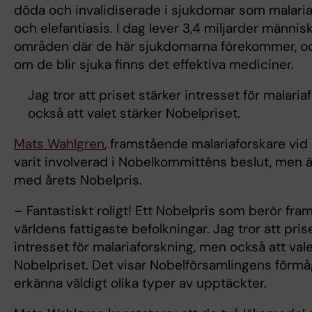
döda och invalidiserade i sjukdomar som malaria
och elefantiasis. I dag lever 3,4 miljarder människo
områden där de här sjukdomarna förekommer, oc
om de blir sjuka finns det effektiva mediciner.
Jag tror att priset stärker intresset för malari
också att valet stärker Nobelpriset.
Mats Wahlgren
, framstående malariaforskare vid K
varit involverad i Nobelkommitténs beslut, men 
med årets Nobelpris.
– Fantastiskt roligt! Ett Nobelpris som berör framf
världens fattigaste befolkningar. Jag tror att pris
intresset för malariaforskning, men också att vale
Nobelpriset. Det visar Nobelförsamlingens förmå
erkänna väldigt olika typer av upptäckter.