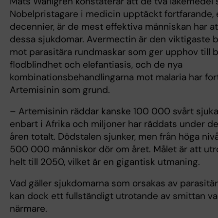
Mats Wahlgren konstaterar att de två läkemedel
Nobelpristagare i medicin upptäckt fortfarande, e
decennier, är de mest effektiva människan har att 
dessa sjukdomar. Avermectin är den viktigaste 
mot parasitära rundmaskar som ger upphov till 
flodblindhet och elefantiasis, och de nya
kombinationsbehandlingarna mot malaria har for
Artemisinin som grund.
– Artemisinin räddar kanske 100 000 svårt sjuka
enbart i Afrika och miljoner har räddats under d
åren totalt. Dödstalen sjunker, men från höga niv
500 000 människor dör om året. Målet är att ut
helt till 2050, vilket är en gigantisk utmaning.
Vad gäller sjukdomarna som orsakas av parasitä
kan dock ett fullständigt utrotande av smittan va
närmare.