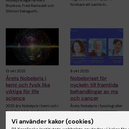
Nobelpristagarna Mary
forskare att samla in…
Brunkow, Fred Ramsdell och
Shimon Sakaguchi…
13 okt 2025
8 okt 2025
Årets Nobelpris i
Nobelpriset för
kemi och fysik lika
nyckeln till framtida
viktiga för life
behandlingar av ms
science
och cancer
2025 års Nobelpris i kemi och i
Årets Nobelpris i fysiologi eller
fysik har båda medicinska
medicin belönar upptäckter
kopplingar.…
som avslöjar…
Vi använder kakor (cookies)