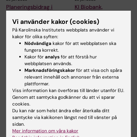
Planeringsbidrag i
KI Biobank,
samarbete med UCL
Komparativ medicin
Vi använder kakor (cookies)
(2026)
och ytterligare några
core-faciliteter är nu
KI utlyser ett begränsat antal
På Karolinska Institutets webbplats använder vi
del av RIKI
konkurrensutsatta
kakor för olika syften:
planeringsbidrag (upp…
Nödvändiga
kakor för att webbplatsen ska
KI:s gemensamma
organisation för
fungera korrekt.
forskningsinfrastruktur, RIKI,
Kakor för
analys
för att förstå hur
tar emot…
webbplatsen används.
Marknadsföringskakor
för att visa och spåra
relevant innehåll och annonser från externa
plattformar.
Viss information kan överföras till länder utanför EU.
Genom att samtycka godkänner du att vi sparar
cookies.
Du kan när som helst ändra eller återkalla ditt
samtycke via kakikonen längst ned till vänster på
sidan.
25 jun 2026
8 jun 2026
Mer information om våra kakor
KI Biobank,
Nytt sök för KI:s