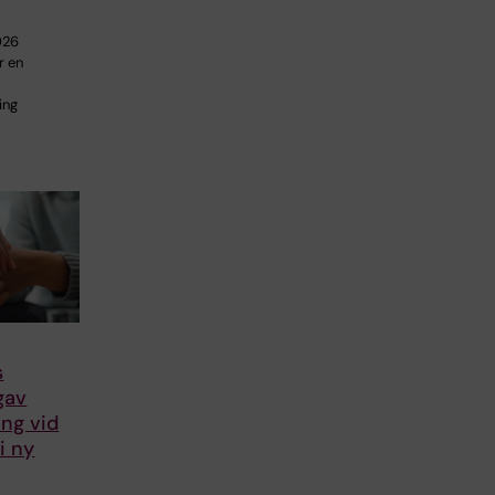
026
r en
ing
s
gav
ing vid
i ny