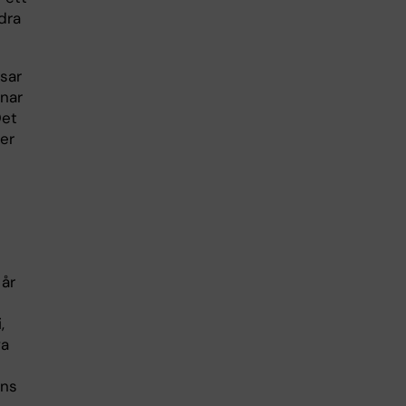
ndra
isar
knar
Det
er
 år
,
va
ans