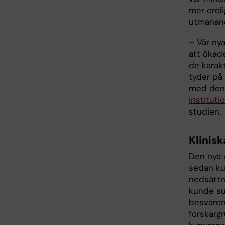
mer oroli
utmanand
– Vår nya
att ökad
de karak
tyder på
med den
instituti
studien.
Klinis
Den nya 
sedan ku
nedsättn
kunde su
besvären
forskarg