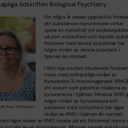
apliga tidskriften Biological Psychiatry.
För några år sedan upptäckte forska
att substansen kynurensyra verkar
spela en nyckelroll vid psykossjukd
så som schizofreni och bipolär sjuk
Personer med dessa sjukdomar har
högre nivåer av denna substans i
hjärnan än normalt.
I den nya studien studerade forskar
möss med otillräckliga nivåer av
kynurenine 3-monooxygenase (KMO)
ett enzym som påverkar nivåerna av
kynurensyra i hjärnan. Minskat KMO 
högre nivåer av kynurensyra och
dt. Foto: Ulf Sirborn.
patienter med schizofreni har lägre
nivåer av KMO i hjärnan än normalt.
ed lägre nivåer av KMO visade på ett försämrat minne
re sociala än en kontrollgrupp. Mössen visade också upp