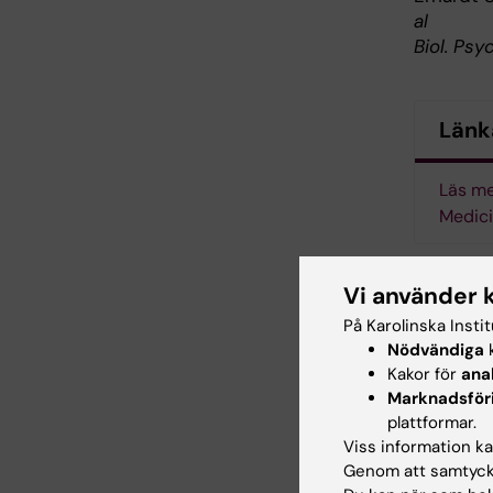
al
Biol. Psy
Länk
Läs me
Medic
Vi använder 
Cel
På Karolinska Insti
Tags
Nödvändiga
k
Kakor för
ana
Ps
Marknadsför
plattformar.
Viss information kan
Genom att samtycka