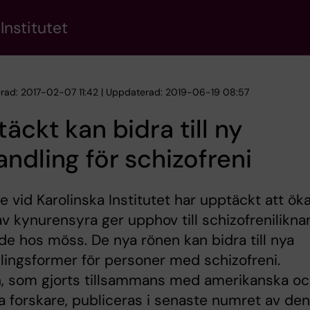
Institutet
erad: 2017-02-07 11:42 | Uppdaterad: 2019-06-19 08:57
äckt kan bidra till ny
ndling för schizofreni
e vid Karolinska Institutet har upptäckt att ök
av kynurensyra ger upphov till schizofrenilikn
e hos möss. De nya rönen kan bidra till nya
ingsformer för personer med schizofreni.
n, som gjorts tillsammans med amerikanska o
ka forskare, publiceras i senaste numret av den