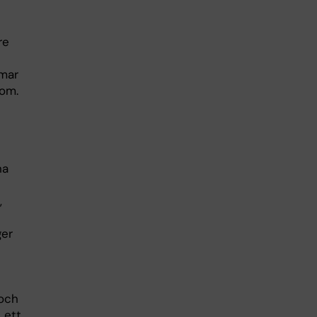
re
omar
dom.
na
,
ger
 och
 ett