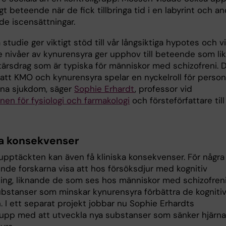
gt beteende när de fick tillbringa tid i en labyrint och a
e iscensättningar.
 studie ger viktigt stöd till vår långsiktiga hypotes och v
e nivåer av kynurensyra ger upphov till beteende som li
tärsdrag som är typiska för människor med schizofreni. 
 att KMO och kynurensyra spelar en nyckelroll för person
na sjukdom, säger
Sophie Erhardt
, professor vid
onen för fysiologi och farmakologi
och försteförfattare till
ka konsekvenser
upptäckten kan även få kliniska konsekvenser. För några
nde forskarna visa att hos försöksdjur med kognitiv
ing, liknande de som ses hos människor med schizofreni
bstanser som minskar kynurensyra förbättra de kogniti
. I ett separat projekt jobbar nu Sophie Erhardts
rupp med att utveckla nya substanser som sänker hjärn