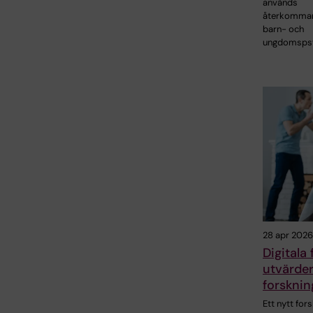
används
återkomma
barn- och
ungdomspsy
28 apr 2026
Digitala
utvärder
forsknin
Ett nytt for