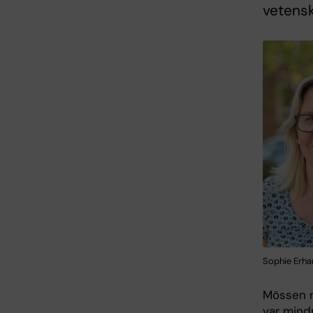
vetensk
Sophie Erhar
Mössen m
var mind