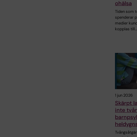
ohälsa
Tiden som t
spenderar p
medier kund
kopplas till…
1 jun 2026
Skärpt l
inte tvån
barnpsyk
heldygn
Tvångsåtgä