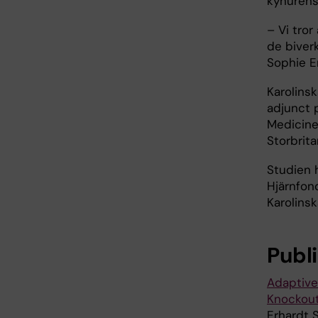
kynurens
– Vi tro
de biver
Sophie E
Karolins
adjunct 
Medicine
Storbrita
Studien 
Hjärnfon
Karolinsk
Publ
Adaptive
Knockout
Erhardt S