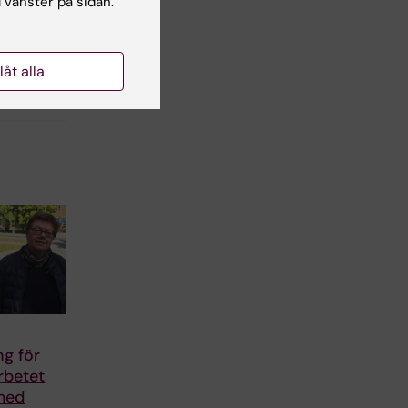
l vänster på sidan.
llåt alla
ng för
arbetet
med