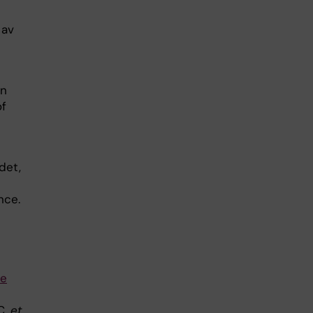
 av
gn
of
det,
nce.
se
C,
et