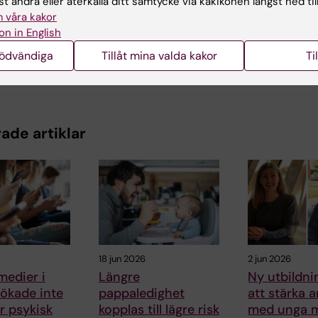
t ändra eller återkalla ditt samtycke via kakikonen längst ned til
d av:
Brandt
 våra kakor
2019-06-19
on in English
nödvändiga
Tillåt mina valda kakor
Ti
ade artiklar
18 jun 2026
2 jun 2026
medier i
Längre
Ny utbildni
ökade inte
pappaledighet
att stärka 
ör psykisk
kopplas till lägre risk
med unga 