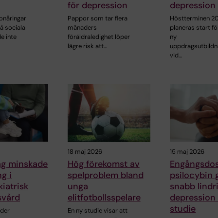
för depression
depression
onåringar
Pappor som tar flera
Höstterminen 2
å sociala
månaders
planeras start fö
e inte
föräldraledighet löper
ny
lägre risk att…
uppdragsutbildn
vid…
18 maj 2026
15 maj 2026
ag minskade
Hög förekomst av
Engångsdo
g i
spelproblem bland
psilocybin 
iatrisk
unga
snabb lindr
svård
elitfotbollsspelare
depression 
studie
rder
En ny studie visar att