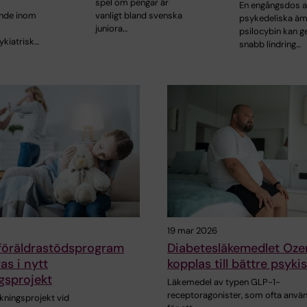
spel om pengar är
En engångsdos a
nde inom
vanligt bland svenska
psykedeliska ä
juniora…
psilocybin kan g
kiatrisk…
snabb lindring…
19 mar 2026
 föräldrastödsprogram
Diabetesläkemedlet Oz
as i nytt
kopplas till bättre psyki
gsprojekt
Läkemedel av typen GLP-1-
receptoragonister, som ofta anvä
skningsprojekt vid