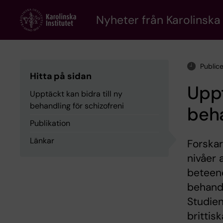
Skip
to
Nyheter från Karolinska 
main
content
Public
Hitta på sidan
Uppt
Upptäckt kan bidra till ny
behandling för schizofreni
beha
Publikation
Länkar
Forskar
nivåer 
beteend
behandl
Studie
brittis