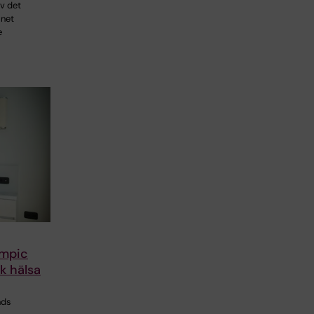
v det
mnet
e
empic
sk hälsa
nds