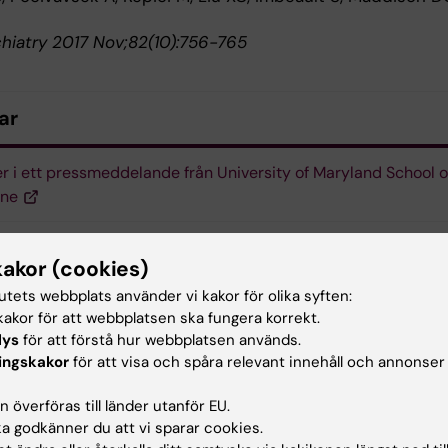
chiatry 2017 Nov;82(10):756-765
ar
r i ett pressmeddelande från University of Maryland School o
ine
kakor (cookies)
l- och molekylärbiologi
Psykiatri
tutets webbplats använder vi kakor för olika syften:
akor för att webbplatsen ska fungera korrekt.
lys
för att förstå hur webbplatsen används.
ykossjukdomar
ingskakor
för att visa och spåra relevant innehåll och annonser
 överföras till länder utanför EU.
 godkänner du att vi sparar cookies.