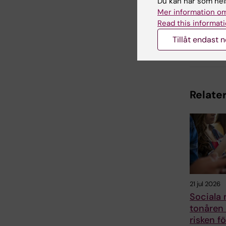
Du kan när som hels
Uppdatera
Charlotte 
Mer information om
Read this informati
Tillåt endast 
Dela
Relater
21 jul 2026
Sociala 
tonåren 
risken f