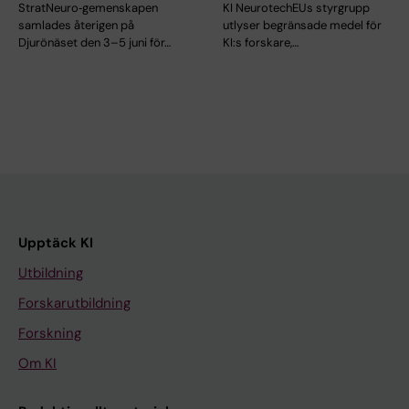
StratNeuro‑gemenskapen
KI NeurotechEUs styrgrupp
samlades återigen på
utlyser begränsade medel för
Djurönäset den 3–5 juni för…
KI:s forskare,…
Upptäck KI
Utbildning
Forskarutbildning
Forskning
Om KI