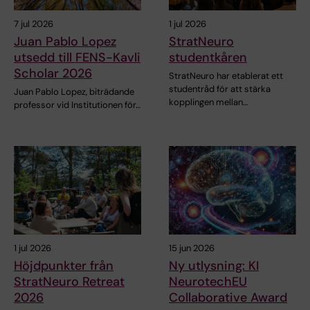
7 jul 2026
1 jul 2026
Juan Pablo Lopez
StratNeuro
utsedd till FENS-Kavli
studentkåren
Scholar 2026
StratNeuro har etablerat ett
studentråd för att stärka
Juan Pablo Lopez, biträdande
kopplingen mellan…
professor vid Institutionen för…
1 jul 2026
15 jun 2026
Höjdpunkter från
Ny utlysning: KI
StratNeuro Retreat
NeurotechEU
2026
Collaborative Award