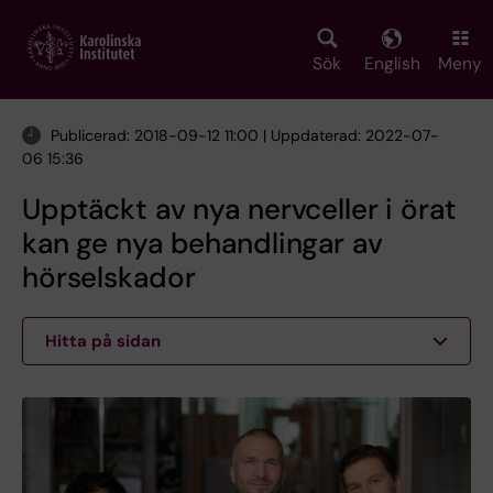
Skip
to
main
Sök
English
Meny
content
Publicerad: 2018-09-12 11:00 | Uppdaterad: 2022-07-
06 15:36
Upptäckt av nya nervceller i örat
kan ge nya behandlingar av
hörselskador
Hitta på sidan