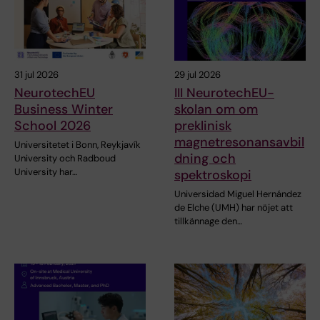
31 jul 2026
29 jul 2026
NeurotechEU
III NeurotechEU-
Business Winter
skolan om om
School 2026
preklinisk
magnetresonansavbil
Universitetet i Bonn, Reykjavík
dning och
University och Radboud
University har…
spektroskopi
Universidad Miguel Hernández
de Elche (UMH) har nöjet att
tillkännage den…