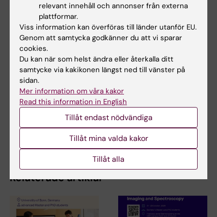
Nature Communications, online 12 september
relevant innehåll och annonser från externa
2018, doi: 10.1038/s4167-018-06033-3
plattformar.
Viss information kan överföras till länder utanför EU.
Genom att samtycka godkänner du att vi sparar
cookies.
Neurovetenskap
Tags
Du kan när som helst ändra eller återkalla ditt
samtycke via kakikonen längst ned till vänster på
sidan.
Uppdaterad av:
Mer information om våra kakor
Charlotte Brandt
2022-07-06
Read this information in English
Tillåt endast nödvändiga
Dela
Tillåt mina valda kakor
Tillåt alla
Relaterade artiklar