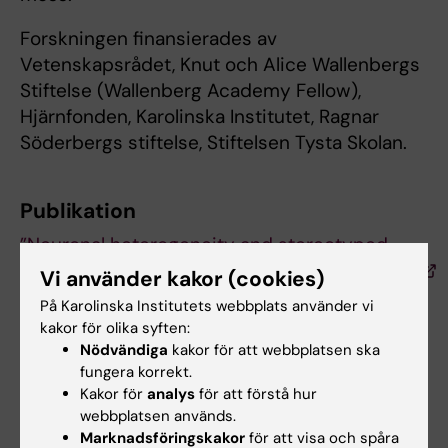
Forskningen finansierades av
Vetenskapsrådet, Knut och Alice Wallenbergs
Stiftelse (Wallenberg Academy Fellow),
Hjärnfonden, Karolinska Institutet, Ragnar
Söderbergs stiftelse, Stiftelsen Tysta Skolan.
Publikation
”Neuronal heterogeneity and stereotyped
connectivity in the auditory afferent system”
Vi använder kakor (cookies)
På Karolinska Institutets webbplats använder vi
Charles Petitpré, Haohao Wu, Anil Sharma,
kakor för olika syften:
Anna Tokarska, Paula Fontanet, Yiqiao Wang,
Nödvändiga
kakor för att webbplatsen ska
fungera korrekt.
Françoise Helmbacher, Kevin Yackle, Gilad
Kakor för
analys
för att förstå hur
Silberberg, Saida Hadjab och François
webbplatsen används.
Lallemend
Marknadsföringskakor
för att visa och spåra