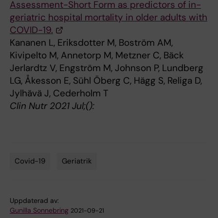
Assessment-Short Form as predictors of in-
geriatric hospital mortality in older adults with
COVID-19.
Kananen L, Eriksdotter M, Boström AM,
Kivipelto M, Annetorp M, Metzner C, Bäck
Jerlardtz V, Engström M, Johnson P, Lundberg
LG, Åkesson E, Sühl Öberg C, Hägg S, Religa D,
Jylhävä J, Cederholm T
Clin Nutr 2021 Jul;():
Covid-19
Geriatrik
Tags
Uppdaterad av:
Gunilla Sonnebring
2021-09-21