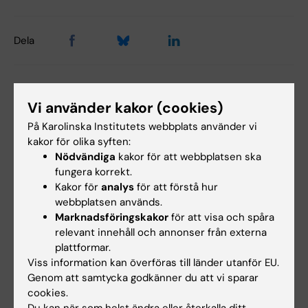
Dela
Relaterade artiklar
Vi använder kakor (cookies)
På Karolinska Institutets webbplats använder vi
kakor för olika syften:
Nödvändiga
kakor för att webbplatsen ska
fungera korrekt.
Kakor för
analys
för att förstå hur
webbplatsen används.
Marknadsföringskakor
för att visa och spåra
9 jul 2026
12 jun 2026
relevant innehåll och annonser från externa
Enkla verktyg
Biologiska skillnader
plattformar.
Viss information kan överföras till länder utanför EU.
träffsäkra för att
bakom svår covid-19
Genom att samtycka godkänner du att vi sparar
förutse äldres hälsa
Patienter med covid-19 kan
cookies.
uppvisa flera olika antivirala…
Flera verktyg används i dag för