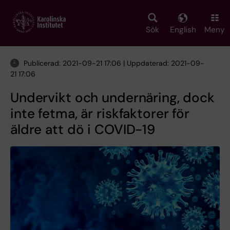
Skip
to
main
Sök
English
Meny
content
Publicerad: 2021-09-21 17:06 | Uppdaterad: 2021-09-
21 17:06
Undervikt och undernäring, dock
inte fetma, är riskfaktorer för
äldre att dö i COVID-19