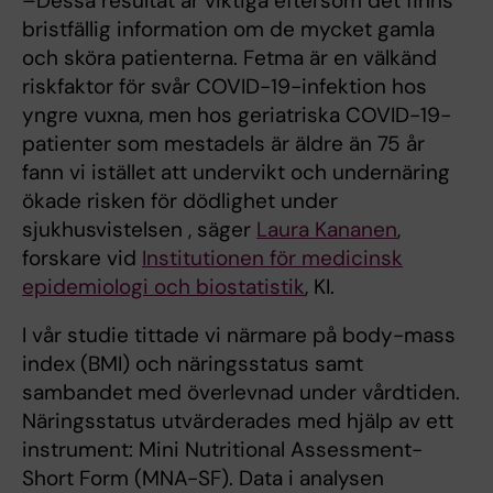
–Dessa resultat är viktiga eftersom det finns
bristfällig information om de mycket gamla
och sköra patienterna. Fetma är en välkänd
riskfaktor för svår COVID-19-infektion hos
yngre vuxna, men hos geriatriska COVID-19-
patienter som mestadels är äldre än 75 år
fann vi istället att undervikt och undernäring
ökade risken för dödlighet under
sjukhusvistelsen , säger
Laura Kananen
,
forskare vid
Institutionen för medicinsk
epidemiologi och biostatistik
, KI.
I vår studie tittade vi närmare på body-mass
index (BMI) och näringsstatus samt
sambandet med överlevnad under vårdtiden.
Näringsstatus utvärderades med hjälp av ett
instrument: Mini Nutritional Assessment-
Short Form (MNA-SF). Data i analysen