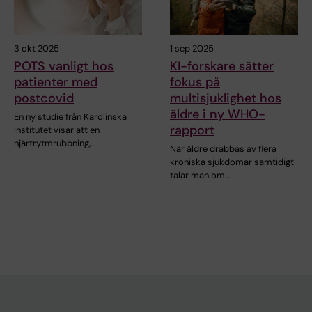
3 okt 2025
1 sep 2025
POTS vanligt hos
KI-forskare sätter
patienter med
fokus på
postcovid
multisjuklighet hos
äldre i ny WHO-
En ny studie från Karolinska
rapport
Institutet visar att en
hjärtrytmrubbning,…
När äldre drabbas av flera
kroniska sjukdomar samtidigt
talar man om…