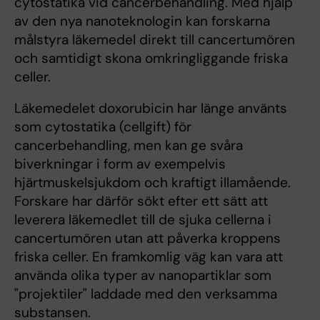
cytostatika vid cancerbehandling. Med hjälp
av den nya nanoteknologin kan forskarna
målstyra läkemedel direkt till cancertumören
och samtidigt skona omkringliggande friska
celler.
Läkemedelet doxorubicin har länge använts
som cytostatika (cellgift) för
cancerbehandling, men kan ge svåra
biverkningar i form av exempelvis
hjärtmuskelsjukdom och kraftigt illamående.
Forskare har därför sökt efter ett sätt att
leverera läkemedlet till de sjuka cellerna i
cancertumören utan att påverka kroppens
friska celler. En framkomlig väg kan vara att
använda olika typer av nanopartiklar som
"projektiler" laddade med den verksamma
substansen.