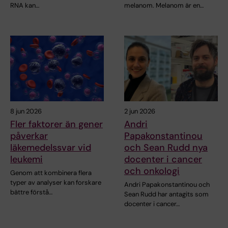
RNA kan…
melanom. Melanom är en…
8 jun 2026
2 jun 2026
Fler faktorer än gener
Andri
påverkar
Papakonstantinou
läkemedelssvar vid
och Sean Rudd nya
leukemi
docenter i cancer
och onkologi
Genom att kombinera flera
typer av analyser kan forskare
Andri Papakonstantinou och
bättre förstå…
Sean Rudd har antagits som
docenter i cancer…