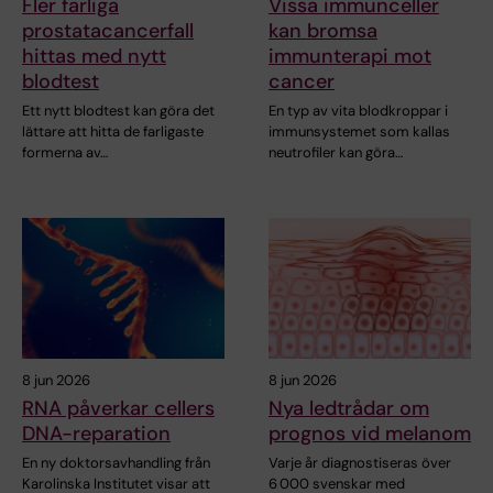
Fler farliga
Vissa immunceller
prostatacancerfall
kan bromsa
hittas med nytt
immunterapi mot
blodtest
cancer
Ett nytt blodtest kan göra det
En typ av vita blodkroppar i
lättare att hitta de farligaste
immunsystemet som kallas
formerna av…
neutrofiler kan göra…
8 jun 2026
8 jun 2026
RNA påverkar cellers
Nya ledtrådar om
DNA-reparation
prognos vid melanom
En ny doktorsavhandling från
Varje år diagnostiseras över
Karolinska Institutet visar att
6 000 svenskar med