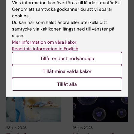
Viss information kan överföras till länder utanför EU.
Genom att samtycka godkänner du att vi sparar
cookies.
5 aug 2026
24 jun 2026
Du kan när som helst ändra eller återkalla ditt
Hög följsamhet trots
Kunskapsöversikt om
samtycke via kakikonen längst ned till vänster på
täta kontroller av
jodens roll i
sidan.
barn med ärftlig
sköldkörtelcancer
Mer information om våra kakor
cancerrisk
I en översiktsartikel i
Read this information in English
tidskriften Nature Reviews
Barn med en ärftlig variant i
Tillåt endast nödvändiga
Endocrinology…
genen TP53 följer i hög grad
rekommenderade…
Tillåt mina valda kakor
Tillåt alla
23 jun 2026
15 jun 2026