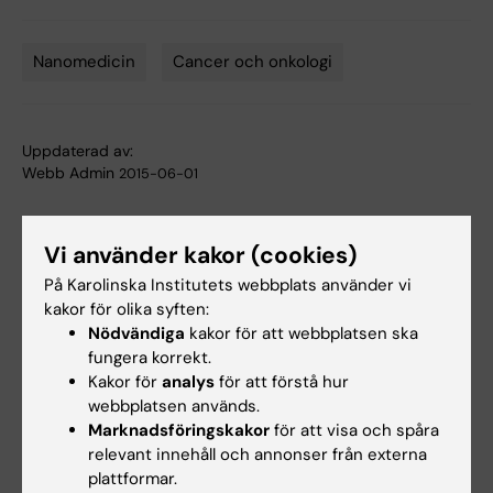
Nanomedicin
Cancer och onkologi
Tags
Uppdaterad av:
Webb Admin
2015-06-01
Vi använder kakor (cookies)
Dela
På Karolinska Institutets webbplats använder vi
kakor för olika syften:
Nödvändiga
kakor för att webbplatsen ska
Relaterade artiklar
fungera korrekt.
Kakor för
analys
för att förstå hur
webbplatsen används.
Marknadsföringskakor
för att visa och spåra
relevant innehåll och annonser från externa
plattformar.