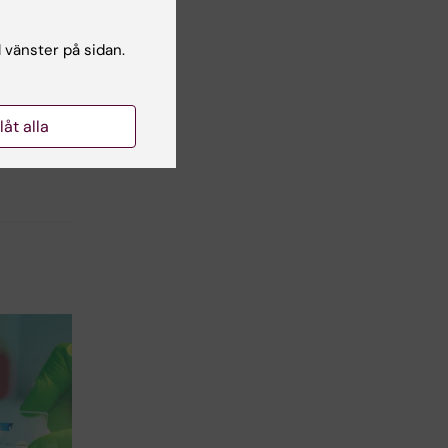
l vänster på sidan.
llåt alla