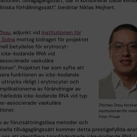
lationellt tillvägagångssätt, där vi kombinerar både klinis
iniska förhållningssätt”, berättar Niklas Mejhert.
Zhou
, adjunkt vid
Institutionen för
i Solna
mottog bidraget för projektet
nell betydelse för erytrocyt-
 icke-kodande RNA vid
associerade vaskulära
ioner”. Projektet har som syfte att
isera funktionen av icke-kodande
ttrycks rikligt i erytrocyter och
mplikationerna av förändringar av
thärledda icke-kodande RNA vid typ
es-associerade vaskulära
Zhichao Zhou, forskar
ioner.
institutionen för medi
Foto: Privat
p av förutsättningslösa metoder och
onella tillvägagångssätt kommer detta prestigefyllda ans
ta oss att identifiera toppförändrade icke-kodande RNA i