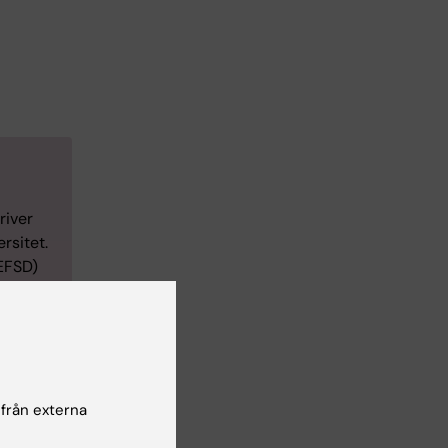
river
rsitet.
(EFSD)
id
 från externa