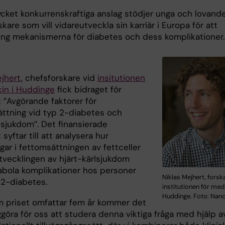
cket konkurrenskraftiga anslag stödjer unga och lovand
kare som vill vidareutveckla sin karriär i Europa för att
ring mekanismerna för diabetes och dess komplikationer.
ejhert
, chefsforskare vid
insitutionen
cin i Huddinge
fick bidraget för
 ”Avgörande faktorer för
ättning vid typ 2-diabetes och
lsjukdom”. Det finansierade
 syftar till att analysera hur
gar i fettomsättningen av fettceller
utvecklingen av hjärt-kärlsjukdom
bola komplikationer hos personer
Niklas Mejhert, forsk
2-diabetes.
institutionen för medi
Huddinge. Foto: Nan
m priset omfattar fem år kommer det
ggöra för oss att studera denna viktiga fråga med hjälp a