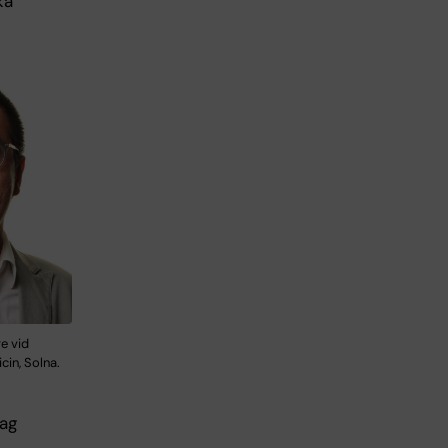
ka
e vid
cin, Solna.
lag