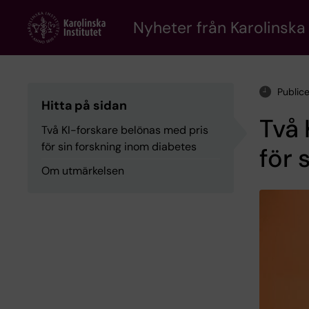
Skip
to
Nyheter från Karolinska 
main
content
Public
Hitta på sidan
Två 
Två KI-forskare belönas med pris
för sin forskning inom diabetes
för 
Om utmärkelsen