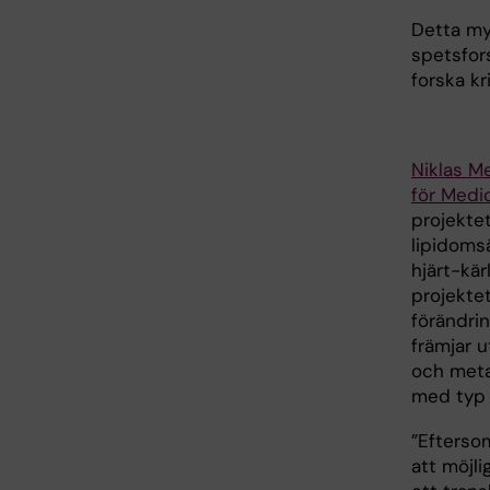
Detta my
spetsfors
forska k
Niklas M
för Medi
projektet
lipidoms
hjärt-kär
projektet
förändrin
främjar 
och meta
med typ 
”Efterso
att möjli