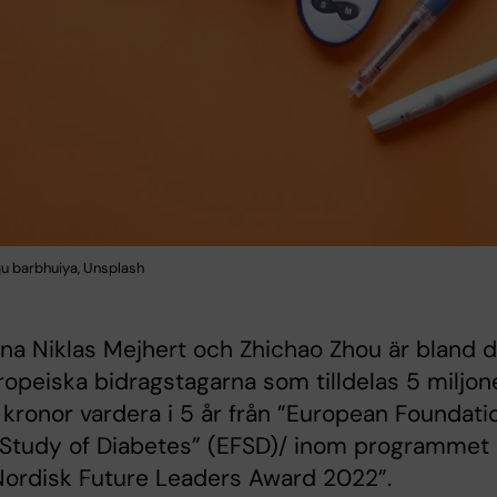
qu barbhuiya, Unsplash
na Niklas Mejhert och Zhichao Zhou är bland 
ropeiska bidragstagarna som tilldelas 5 miljon
kronor vardera i 5 år från ”European Foundati
 Study of Diabetes” (EFSD)/ inom programmet
Nordisk Future Leaders Award 2022”.