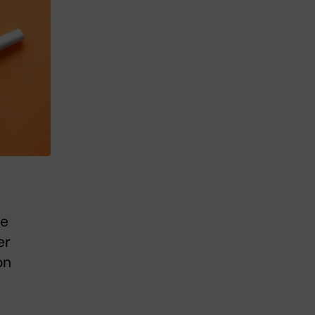
de
er
on