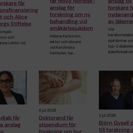
får Novo Nordisk-
anslag till
orskare får
anslag för
forskare f
onsfinansiering
forskning om ny
nydanande
t och Alice
behandling vid
av läkeme
rgs Stiftelse
småkärlssjukdom
Vid
Gonçalo
kardiometabo
Helena Karlström,
anco och
sjukdomar s
lektor och docent
anne Lehtiö vid
typ-2 diabete
vid Karolinska
åderförkalkni
Institutet, har…
6 jul 2026
2 jul 2026
djab får
Doktorand får
Björn Gysell 
ra anslag
stipendium för
till forskning
vo
forskning om hur