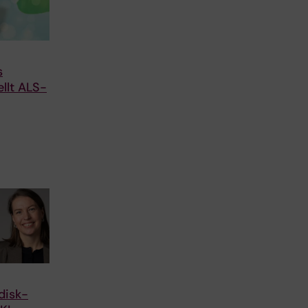
s
ellt ALS-
disk-