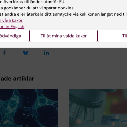
 överföras till länder utanför EU.
 godkänner du att vi sparar cookies.
t ändra eller återkalla ditt samtycke via kakikonen längst ned til
 våra kakor
d av:
on in English
sson
2022-08-29
nödvändiga
Tillåt mina valda kakor
Ti
ade artiklar