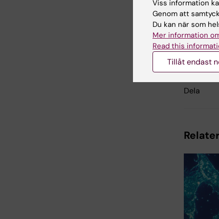
Tags
Viss information kan
Genom att samtycka
Du kan när som hels
Mer information om
Uppdatera
Read this informati
Anna Sven
Tillåt endast 
Dela
Relater