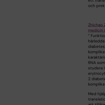
ett trans
och prekl
Zhichao 
medicin 
” Funktio
härledda
diabetes
komplikat
karaktär
RNA som u
studera i
erytrocy
2 diabet
komplikat
Med hjäl
translati
att tillå