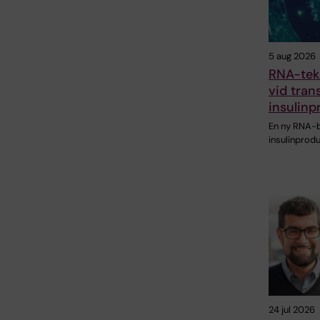
5 aug 2026
RNA-tekn
vid tran
insulinp
En ny RNA-b
insulinprodu
24 jul 2026