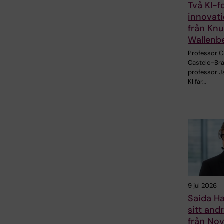
Två KI-f
innovati
från Knu
Wallenbe
Professor 
Castelo-Br
professor J
KI får…
9 jul 2026
Saida Ha
sitt and
från No