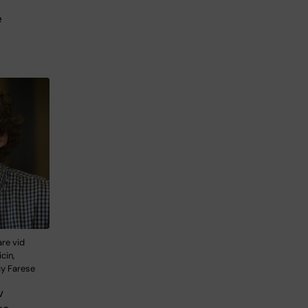
e
are vid
cin,
cy Farese
v