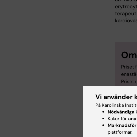
erytrocy
terapeut
kardiovas
Om 
Priset 
enastå
Priset 
och ”N
Vi använder 
EASD:s
På Karolinska Insti
Nödvändiga
k
Kakor för
ana
Marknadsför
plattformar.
Ans