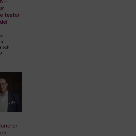
 KI-
ör
 tester
del
la
om
s och
ng…
donerar
 om