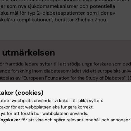
ter som nya sjukdomsmekanismer och potentiella
iska mål för typ 2-diabetespatienter, som lider av
kulära komplikationer”, berättar Zhichao Zhou.
utmärkelsen
för framtida ledare syftar till att stödja unga forskare som bed
ende forskning inom diabetesområdet vid ett europeiskt unive
utdelas av ”European Foundation for the Study of Diabetes”, 
ovo Nordisk Foundation” (NNF) och kommer att tillkännages v
kakor (cookies)
 58:e årsmöte i Stockholm i september.
tutets webbplats använder vi kakor för olika syften:
akor för att webbplatsen ska fungera korrekt.
lys
för att förstå hur webbplatsen används.
ingskakor
för att visa och spåra relevant innehåll och annonser
lag
Finansiering
Diabetes