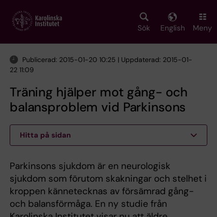
Skip
to
main
Sök
English
Meny
content
Publicerad: 2015-01-20 10:25 | Uppdaterad: 2015-01-
22 11:09
Träning hjälper mot gång- och
balansproblem vid Parkinsons
Hitta på sidan
Parkinsons sjukdom är en neurologisk
sjukdom som förutom skakningar och stelhet i
kroppen kännetecknas av försämrad gång-
och balansförmåga. En ny studie från
Karolinska Institutet visar nu att äldre