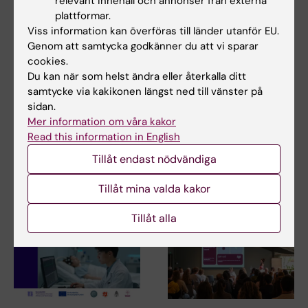
relevant innehåll och annonser från externa
plattformar.
31 jul 2026
29 jul 2026
Viss information kan överföras till länder utanför EU.
NeurotechEU
III NeurotechEU-
Genom att samtycka godkänner du att vi sparar
Business Winter
skolan om om
cookies.
School 2026
preklinisk
Du kan när som helst ändra eller återkalla ditt
samtycke via kakikonen längst ned till vänster på
magnetresonansavbil
Universitetet i Bonn, Reykjavík
sidan.
dning och
University och Radboud
Mer information om våra kakor
University har…
spektroskopi
Read this information in English
Universidad Miguel Hernández
de Elche (UMH) har nöjet att
Tillåt endast nödvändiga
tillkännage den…
Tillåt mina valda kakor
Tillåt alla