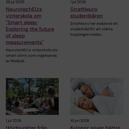
28 jul 2026
1 jul 2026
NeurotechEU:s
StratNeuro
vinterskola om
studentkåren
"Smart sleep:
StratNeuro har etablerat ett
Exploring the future
studentråd för att stärka
kopplingen mellan…
of sleep
measurements"
NeurotechEU:s vinterskola om
smart sömn, som organiseras
av Medical…
1 jul 2026
16 jun 2026
Höjdpunkter från
Kvinnor sover bättre