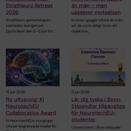
StratNeuro Retreat
än män – men
2026
upplever motsatsen
StratNeuro‑gemenskapen
Kvinnor uppger oftare än män
samlades återigen på
att de sovit dåligt trots att
Djurönäset den 3–5 juni för…
objektiva…
15 jun 2026
11 jun 2026
Ny utlysning: KI
Lär dig tyska i Bonn:
NeurotechEU
Stipendier tillgängliga
Collaborative Award
för NeurotechEU-
studenter
KI NeurotechEUs styrgrupp
utlyser begränsade medel för
Universitetet i Bonn erbjuder