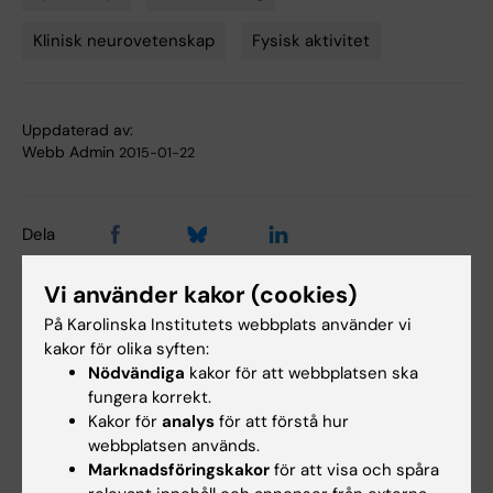
Tags
Klinisk neurovetenskap
Fysisk aktivitet
Uppdaterad av:
Webb Admin
2015-01-22
Dela
Vi använder kakor (cookies)
På Karolinska Institutets webbplats använder vi
Relaterade artiklar
kakor för olika syften:
Nödvändiga
kakor för att webbplatsen ska
fungera korrekt.
Kakor för
analys
för att förstå hur
webbplatsen används.
Marknadsföringskakor
för att visa och spåra