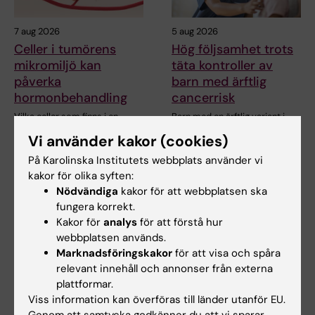
7 aug 2026
5 aug 2026
Celler i tumörens
Hög följsamhet trots
mikromiljö kan
täta kontroller av
påverka
barn med ärftlig
hormonbehandling
cancerrisk
Vilka celler som finns i en
Barn med en ärftlig variant i
bröstcancertumörs mikromiljö
genen TP53 följer i hög grad
Vi använder kakor (cookies)
kan ha betydelse…
rekommenderade…
På Karolinska Institutets webbplats använder vi
kakor för olika syften:
Nödvändiga
kakor för att webbplatsen ska
fungera korrekt.
Kakor för
analys
för att förstå hur
webbplatsen används.
Marknadsföringskakor
för att visa och spåra
relevant innehåll och annonser från externa
plattformar.
29 jul 2026
24 jun 2026
Viss information kan överföras till länder utanför EU.
Digitala besök kan
Kunskapsöversikt om
Genom att samtycka godkänner du att vi sparar