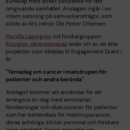
kunskap med direkt betydelse för det
omgivande samhället. Anslagen ingår i en
intern satsning på samverkansfrågor, som
stöds av KI:s rektor Ole Petter Ottersen.
Pernilla Lagergren
vid forskargruppen
Kirurgisk vårdvetenskap
leder ett av de åtta
projekten som tilldelas KI Engagement Grant i
år:
"Temadag om cancer i matstrupen för
patienter och andra berörda"
Anslaget kommer att användas för att
arrangera en dag med seminarier,
föreläsningar och diskussioner för patienter
som har behandlats för matstrupscancer,
deras anhöriga, klinisk personal och forskare
inom området. Denna temadag om