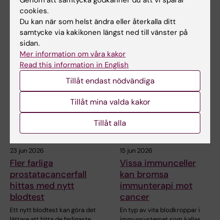
minska skillnader i
jodens roll i
cookies.
sexuell hälsovård
sköldkörtelcancer
Du kan när som helst ändra eller återkalla ditt
Unga personer med adhd är
I en översiktsartikel i
samtycke via kakikonen längst ned till vänster på
mer benägna att besöka
tidskriften Nature Reviews
sidan.
ungdomsmottagningar än…
Endocrinology…
Mer information om våra kakor
Read this information in English
Tillåt endast nödvändiga
Tillåt mina valda kakor
Tillåt alla
23 jun 2026
15 jun 2026
Fler farliga
Vissa immunceller
prostatacancerfall
kan bromsa
hittas med nytt
immunterapi mot
blodtest
cancer
Ett nytt blodtest kan göra det
En typ av vita blodkroppar i
lättare att hitta de farligaste
immunsystemet som kallas