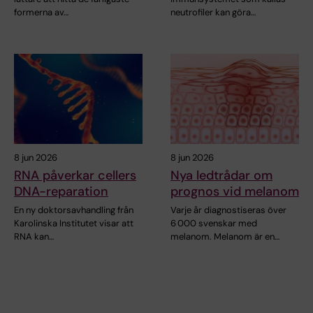
formerna av…
neutrofiler kan göra…
8 jun 2026
8 jun 2026
RNA påverkar cellers
Nya ledtrådar om
DNA-reparation
prognos vid melanom
En ny doktorsavhandling från
Varje år diagnostiseras över
Karolinska Institutet visar att
6 000 svenskar med
RNA kan…
melanom. Melanom är en…