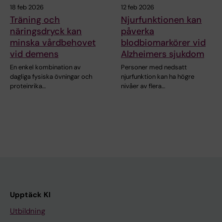
18 feb 2026
12 feb 2026
Träning och
Njurfunktionen kan
näringsdryck kan
påverka
minska vårdbehovet
blodbiomarkörer vid
vid demens
Alzheimers sjukdom
En enkel kombination av
Personer med nedsatt
dagliga fysiska övningar och
njurfunktion kan ha högre
proteinrika…
nivåer av flera…
Upptäck KI
Utbildning