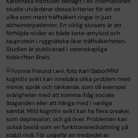
Karolinska Institutet deltagit i en internationell
studie utvärderar dessa kriterier för att se
vilka som mest träffsäkert ringar in just
alzheimerpatienter. En viktig slutsats är att
förhöjda nivåer av både beta-amyloid och
tauprotein i ryggvätska ökar träffsäkerheten.
Studien är publicerad i vetenskapliga
tidskriften
Brain
.
Mild
kognitiv svikt kan innebära olika problem med
minne, språk och tänkande, som till exempel
svårigheter med att komma ihåg sociala
åtaganden eller att hänga med i vanliga
samtal. Mild kognitiv svikt kan ha flera orsaker,
som depression, och gå över. Problemen kan
också bestå som en funktionsnedsättning på
stabil nivå. För ungefär en tredjedel av