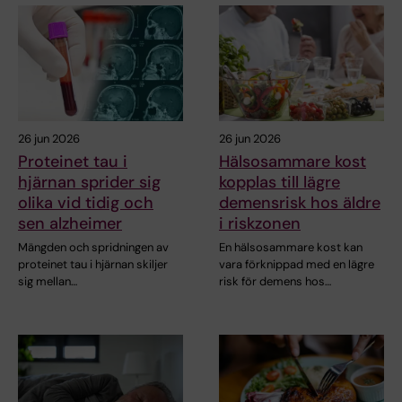
26 jun 2026
26 jun 2026
Proteinet tau i
Hälsosammare kost
hjärnan sprider sig
kopplas till lägre
olika vid tidig och
demensrisk hos äldre
sen alzheimer
i riskzonen
Mängden och spridningen av
En hälsosammare kost kan
proteinet tau i hjärnan skiljer
vara förknippad med en lägre
sig mellan…
risk för demens hos…