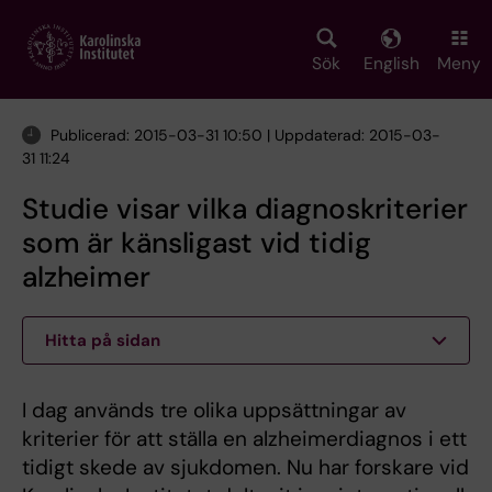
Skip
to
main
Sök
English
Meny
content
Publicerad: 2015-03-31 10:50 | Uppdaterad: 2015-03-
31 11:24
Studie visar vilka diagnoskriterier
som är känsligast vid tidig
alzheimer
Hitta på sidan
I dag används tre olika uppsättningar av
kriterier för att ställa en alzheimerdiagnos i ett
tidigt skede av sjukdomen. Nu har forskare vid