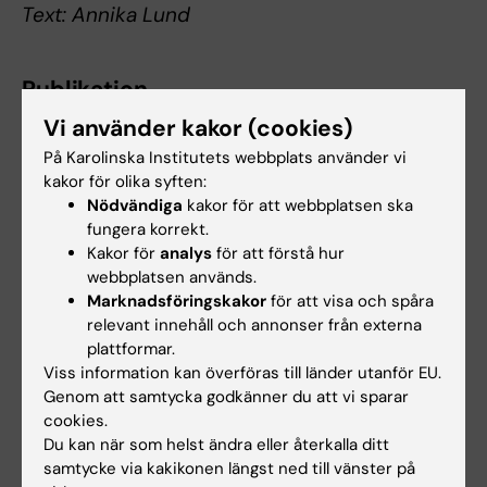
Text: Annika Lund
Publikation
Prevalence and prognosis of Alzheimer’s
Vi använder kakor (cookies)
disease at the mild cognitive impairment
På Karolinska Institutets webbplats använder vi
stage
kakor för olika syften:
Nödvändiga
kakor för att webbplatsen ska
Stephanie J. B. Vos, Frans Verhey, Lutz Frölich,
fungera korrekt.
Johannes Kornhuber, Jens Wiltfang, Wolfgang
Kakor för
analys
för att förstå hur
Maier, Oliver Peters, Eckart Rüther, Flavio
webbplatsen används.
Nobili, Silvia Morbelli, Giovanni B. Frisoni,
Marknadsföringskakor
för att visa och spåra
Alexander Drzezga, Mira Didic, Bart N. M. van
relevant innehåll och annonser från externa
plattformar.
Berckel, Andrew Simmons, Hilkka Soininen,
Viss information kan överföras till länder utanför EU.
Iwona Kloszewska, Patrizia Mecocci, Magda
Genom att samtycka godkänner du att vi sparar
Tsolaki, Bruno Vellas, Simon Lovestone,
cookies.
Cristina Muscio, Sanna-Kaisa Herukka, Eric
Du kan när som helst ändra eller återkalla ditt
Salmon, Christine Bastin, Anders Wallin, Arto
samtycke via kakikonen längst ned till vänster på