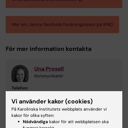
Mer om Janina Neufelds forskningsteam på KIND
För mer information kontakta
Una Prosell
Kommunikatör
Telefon:
+46852482346
Vi använder kakor (cookies)
E-post:
una.prosell@ki.se
På Karolinska Institutets webbplats använder vi
kakor för olika syften:
Nödvändiga
kakor för att webbplatsen ska