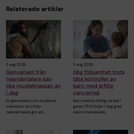
Relaterade artiklar
5 aug 2026
5 aug 2026
Genvariant från
Hög följsamhet trots
neandertalare kan
täta kontroller av
öka muskelmassan än
barn med ärftlig
i dag
cancerrisk
En genvariant som moderna
Barn med en ärftlig variant i
människor ärvt från
genen TP53 följer i hög grad
neandertalare gör att…
rekommenderade…