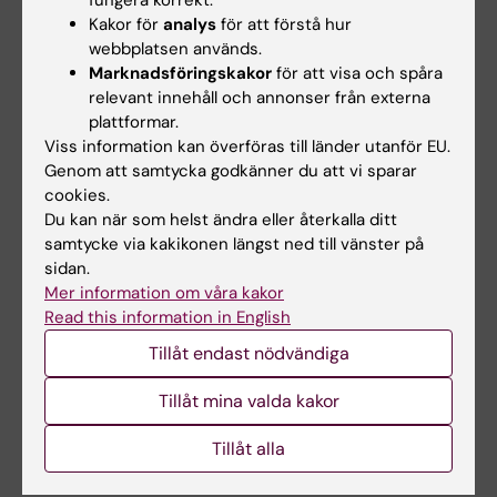
fungera korrekt.
Autism
Genetik
Neuropsykiatri
Kakor för
analys
för att förstå hur
Tags
webbplatsen används.
Marknadsföringskakor
för att visa och spåra
relevant innehåll och annonser från externa
Uppdaterad av:
plattformar.
Una Prosell
2024-05-17
Viss information kan överföras till länder utanför EU.
Genom att samtycka godkänner du att vi sparar
cookies.
Dela
Du kan när som helst ändra eller återkalla ditt
samtycke via kakikonen längst ned till vänster på
sidan.
Mer information om våra kakor
Read this information in English
Mer om det här ämnet
Tillåt endast nödvändiga
Synestesi och koppling till autism, perception och
mental hälsa
Tillåt mina valda kakor
Podd: Vem är synestet?
Tillåt alla