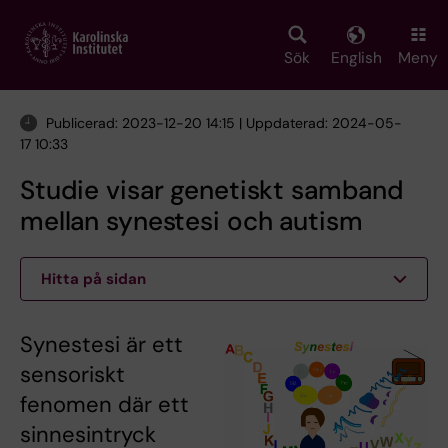
Skip
to
main
Sök
English
Meny
content
Publicerad: 2023-12-20 14:15 | Uppdaterad: 2024-05-
17 10:33
Studie visar genetiskt samband
mellan synestesi och autism
Hitta på sidan
Synestesi är ett
sensoriskt
fenomen där ett
sinnesintryck