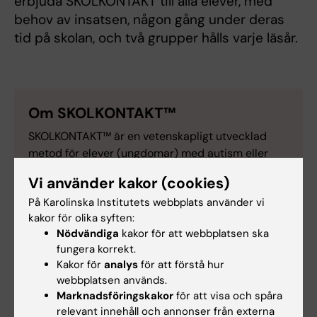
erbjuda SKOLKONTAKT till alla elever, med
behov av insatsen, någon gång under deras
tid på skolan, och två grupper hålls varje läsår.
Om SKOLKONTAKT™
SKOLKONTAKT™ är en vetenskapligt utvecklad
metod för elever (ungdomar) med autism eller
autismliknande svårigheter med dokumenterat
Vi använder kakor (cookies)
behov av att träna sina sociala färdigheter i
På Karolinska Institutets webbplats använder vi
skolans miljö.
kakor för olika syften:
Karolinska Institutet erbjuder en
Nödvändiga
kakor för att webbplatsen ska
grupptränarutbildning i SKOLKONTAKT. Kursen
fungera korrekt.
vänder sig till personer som önskar bli
Kakor för
analys
för att förstå hur
grupptränare i SKOLKONTAKT och som arbetar
webbplatsen används.
med ungdomar och denna målgrupp i skolans
Marknadsföringskakor
för att visa och spåra
miljö.
relevant innehåll och annonser från externa