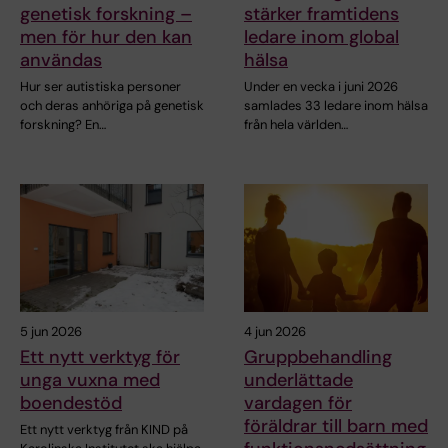
genetisk forskning –
stärker framtidens
men för hur den kan
ledare inom global
användas
hälsa
Hur ser autistiska personer
Under en vecka i juni 2026
och deras anhöriga på genetisk
samlades 33 ledare inom hälsa
forskning? En…
från hela världen…
5 jun 2026
4 jun 2026
Ett nytt verktyg för
Gruppbehandling
unga vuxna med
underlättade
boendestöd
vardagen för
föräldrar till barn med
Ett nytt verktyg från KIND på