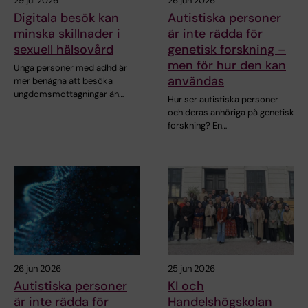
29 jul 2026
26 jun 2026
Digitala besök kan
Autistiska personer
minska skillnader i
är inte rädda för
sexuell hälsovård
genetisk forskning –
men för hur den kan
Unga personer med adhd är
användas
mer benägna att besöka
ungdomsmottagningar än…
Hur ser autistiska personer
och deras anhöriga på genetisk
forskning? En…
26 jun 2026
25 jun 2026
Autistiska personer
KI och
är inte rädda för
Handelshögskolan