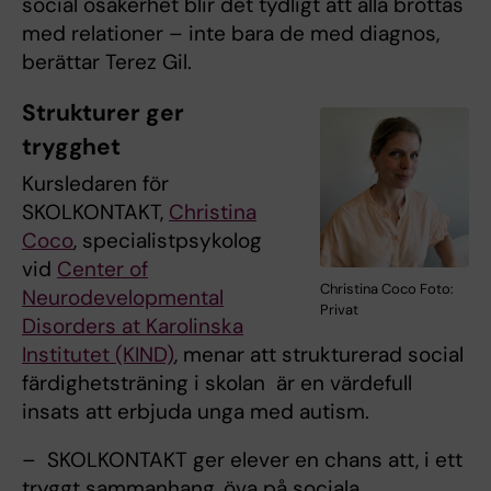
social osäkerhet blir det tydligt att alla brottas
med relationer – inte bara de med diagnos,
berättar Terez Gil.
Strukturer ger
trygghet
Kursledaren för
SKOLKONTAKT,
Christina
Coco
, specialistpsykolog
vid
Center of
Christina Coco Foto:
Neurodevelopmental
Privat
Disorders at Karolinska
Institutet (KIND)
, menar att strukturerad social
färdighetsträning i skolan är en värdefull
insats att erbjuda unga med autism.
– SKOLKONTAKT ger elever en chans att, i ett
tryggt sammanhang, öva på sociala