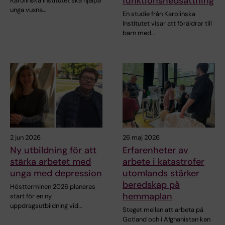
funktionsnedsättning
Karolinska Institutet ska hjälpa
unga vuxna…
En studie från Karolinska
Institutet visar att föräldrar till
barn med…
2 jun 2026
26 maj 2026
Ny utbildning för att
Erfarenheter av
stärka arbetet med
arbete i katastrofer
unga med depression
utomlands stärker
beredskap på
Höstterminen 2026 planeras
hemmaplan
start för en ny
uppdragsutbildning vid…
Steget mellan att arbeta på
Gotland och i Afghanistan kan