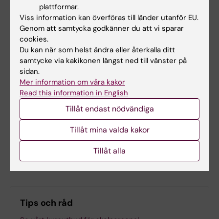
plattformar.
Mer information om SKOLKONTAKT™
Viss information kan överföras till länder utanför EU.
Genom att samtycka godkänner du att vi sparar
cookies.
Du kan när som helst ändra eller återkalla ditt
samtycke via kakikonen längst ned till vänster på
Uppdragsutbildning
Autism
Tags
sidan.
Mer information om våra kakor
Read this information in English
Uppdaterad av:
Tillåt endast nödvändiga
Michelle Azorbo
2026-04-28
Tillåt mina valda kakor
Dela
Tillåt alla
Tips och råd