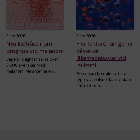
8 jun 2026
8 jun 2026
Nya ledtrådar om
Fler faktorer än gener
prognos vid melanom
påverkar
läkemedelssvar vid
Varje år diagnostiseras över
leukemi
6 000 svenskar med
melanom. Melanom är en…
Genom att kombinera flera
typer av analyser kan forskare
bättre förstå…