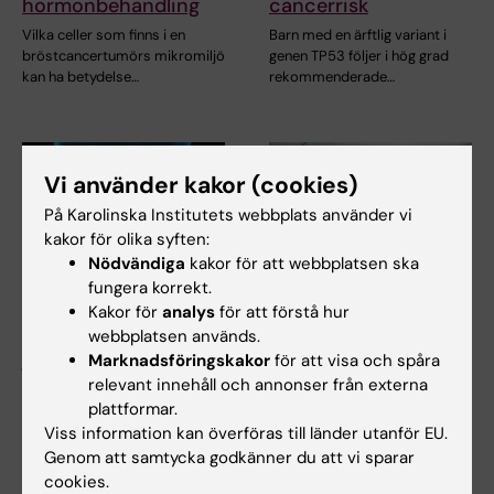
hormonbehandling
cancerrisk
Vilka celler som finns i en
Barn med en ärftlig variant i
bröstcancertumörs mikromiljö
genen TP53 följer i hög grad
kan ha betydelse…
rekommenderade…
Vi använder kakor (cookies)
På Karolinska Institutets webbplats använder vi
kakor för olika syften:
Nödvändiga
kakor för att webbplatsen ska
fungera korrekt.
24 jun 2026
23 jun 2026
Kakor för
analys
för att förstå hur
Kunskapsöversikt om
Fler farliga
webbplatsen används.
jodens roll i
prostatacancerfall
Marknadsföringskakor
för att visa och spåra
sköldkörtelcancer
hittas med nytt
relevant innehåll och annonser från externa
blodtest
plattformar.
I en översiktsartikel i
Viss information kan överföras till länder utanför EU.
tidskriften Nature Reviews
Ett nytt blodtest kan göra det
Endocrinology…
Genom att samtycka godkänner du att vi sparar
lättare att hitta de farligaste
cookies.
formerna av…