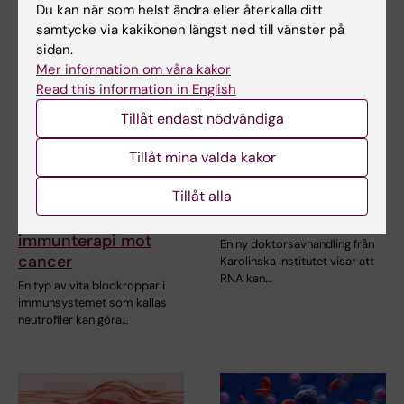
Du kan när som helst ändra eller återkalla ditt
samtycke via kakikonen längst ned till vänster på
sidan.
Mer information om våra kakor
Read this information in English
Tillåt endast nödvändiga
Tillåt mina valda kakor
15 jun 2026
8 jun 2026
Tillåt alla
Vissa immunceller
RNA påverkar cellers
kan bromsa
DNA-reparation
immunterapi mot
En ny doktorsavhandling från
cancer
Karolinska Institutet visar att
RNA kan…
En typ av vita blodkroppar i
immunsystemet som kallas
neutrofiler kan göra…