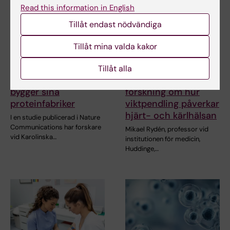
Read this information in English
Tillåt endast nödvändiga
Tillåt mina valda kakor
24 jun 2026
3 jun 2026
Tillåt alla
Hur mitokondrier
Stort anslag för
bygger sina
forskning om hur
proteinfabriker
viktpendling påverkar
hjärt- och kärlhälsan
I en studie publicerad i Nature
Communications har forskare
Mikael Rydén, professor vid
vid Karolinska…
institutionen för medicin,
Huddinge,…