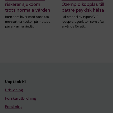
riskerar sjukdom
Ozempic kopplas till
trots normala värden
bättre psykisk hälsa
Barn som lever med obesitas
Läkemedel av typen GLP-1-
men saknar tecken på metabol
receptoragonister, som ofta
påverkan har ändå…
används för att…
Upptäck KI
Utbildning
Forskarutbildning
Forskning