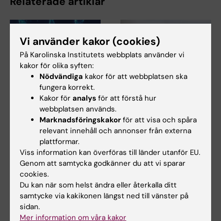
Relaterade artiklar
Vi använder kakor (cookies)
På Karolinska Institutets webbplats använder vi
kakor för olika syften:
Nödvändiga
kakor för att webbplatsen ska
fungera korrekt.
5 aug 2026
25 jun 2026
Kakor för
analys
för att förstå hur
RNA-teknik förbättrar
Oväntade samband
webbplatsen används.
resultaten vid
upptäckta i cellens
Marknadsföringskakor
för att visa och spåra
transplantation av
energimaskineri
relevant innehåll och annonser från externa
insulinproducerande
plattformar.
I en ny studie som publicerats i
celler
Nature Communications
Viss information kan överföras till länder utanför EU.
rapporterar…
Genom att samtycka godkänner du att vi sparar
En ny RNA-baserad metod kan
cookies.
hjälpa insulinproducerande
celler att klara…
Du kan när som helst ändra eller återkalla ditt
samtycke via kakikonen längst ned till vänster på
sidan.
Mer information om våra kakor