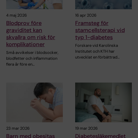
4 maj 2026
16 apr 2026
Blodprov före
Framsteg för
graviditet kan
stamcellsterapi vid
skvallra om risk för
typ 1-diabetes
komplikationer
Forskare vid Karolinska
Institutet och KTH har
Små avvikelser i blodsocker,
utvecklat en förbättrad…
blodfetter och inflammation
flera år före en…
23 mar 2026
19 mar 2026
Barn med obesitas
Diabetesläkemedlet