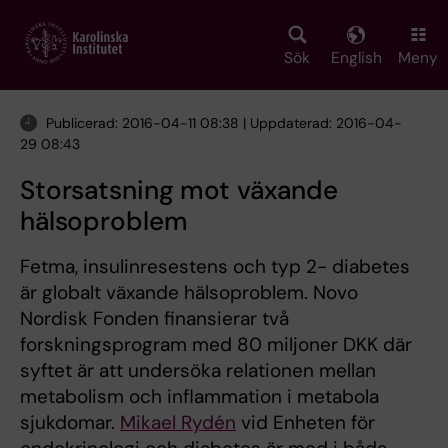
Skip
to
main
Sök
English
Meny
content
Publicerad: 2016-04-11 08:38 | Uppdaterad: 2016-04-
29 08:43
Storsatsning mot växande
hälsoproblem
Fetma, insulinresestens och typ 2- diabetes
är globalt växande hälsoproblem. Novo
Nordisk Fonden finansierar två
forskningsprogram med 80 miljoner DKK där
syftet är att undersöka relationen mellan
metabolism och inflammation i metabola
sjukdomar.
Mikael Rydén
vid Enheten för