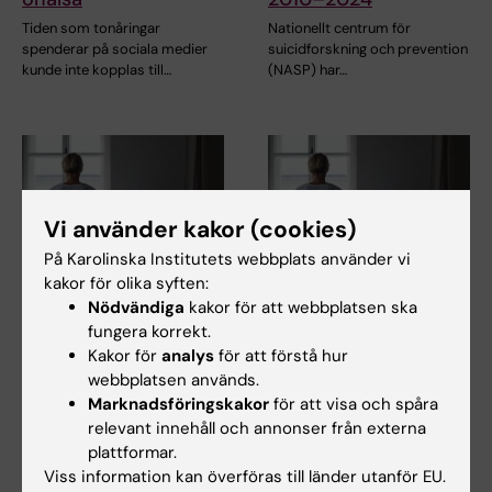
Tiden som tonåringar
Nationellt centrum för
spenderar på sociala medier
suicidforskning och prevention
kunde inte kopplas till…
(NASP) har…
Vi använder kakor (cookies)
På Karolinska Institutets webbplats använder vi
kakor för olika syften:
23 jun 2026
23 jun 2026
Nödvändiga
kakor för att webbplatsen ska
Kunskapsöversikt
Kunskapsöversikt
fungera korrekt.
visar samband mellan
visar samband mellan
Kakor för
analys
för att förstå hur
gynekologisk smärta
gynekologisk smärta
webbplatsen används.
och psykiatriska
och psykiatriska
Marknadsföringskakor
för att visa och spåra
tillstånd
tillstånd
relevant innehåll och annonser från externa
plattformar.
Kvinnor med gynekologiska
Kvinnor med gynekologiska
Viss information kan överföras till länder utanför EU.
smärttillstånd som
smärttillstånd som