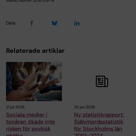
Webb Admin
2018-09-14
Dela
Relaterade artiklar
21 jul 2026
25 jun 2026
Sociala medier i
Ny statistikrapport:
tonåren ökade inte
Självmordsstatistik
risken för psykisk
för Stockholms län
ohälsa
2010–2024