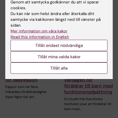
endometrios och vulvodyni
endometrios och vulvodyni
Genom att samtycka godkänner du att vi sparar
har…
har…
cookies.
Du kan när som helst ändra eller återkalla ditt
samtycke via kakikonen längst ned till vänster på
sidan.
Mer information om våra kakor
Read this information in English
Tillåt endast nödvändiga
Tillåt mina valda kakor
18 jun 2026
4 jun 2026
Längre pappaledighet
Gruppbehandling
Tillåt alla
kopplas till lägre risk
underlättade
för depression
vardagen för
föräldrar till barn med
Pappor som tar flera
funktionsnedsättning
månaders föräldraledighet
löper lägre risk att…
En studie från Karolinska
Institutet visar att föräldrar till
barn med…