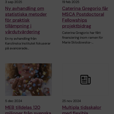
3 sep 2025
19 feb 2025
Ny avhandling om
Caterina Gregorio får
statistiska metoder
MSCA Postdoctoral
för praktisk
Fellowships
tillämpning i
projektbidrag
vårdutvärdering
Caterina Gregorio har fått
finansiering inom ramen för
En ny avhandling från
Marie Sklodowska-…
Karolinska Institutet fokuserar
på avancerade…
5 dec 2024
25 nov 2024
MEB tilldelas 120
Multipla tidsskalor
miljoner från svenska
med flexibla