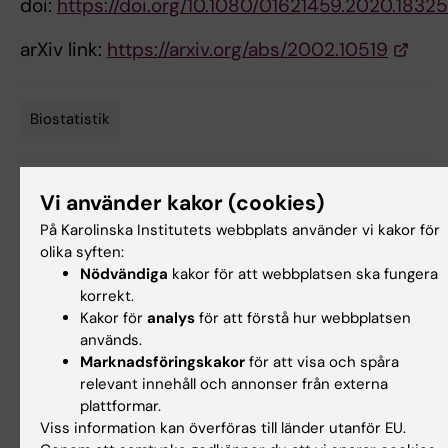
doi:
https://doi.org/10.1080/01621459.2020.1832
arXiv link:
https://arxiv.org/abs/2002.10519
Biostatistik
Tags
Vi använder kakor (cookies)
Uppdaterad av:
Gunilla Sonnebring
2020-10-16
På Karolinska Institutets webbplats använder vi kakor för
olika syften:
Nödvändiga
kakor för att webbplatsen ska fungera
Dela
korrekt.
Kakor för
analys
för att förstå hur webbplatsen
används.
Marknadsföringskakor
för att visa och spåra
Relaterade artiklar
relevant innehåll och annonser från externa
plattformar.
Viss information kan överföras till länder utanför EU.