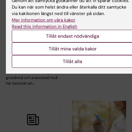
Genom att samtycka godkänner du att vi sparar cookies.
Du kan när som helst ändra eller återkalla ditt samtycke
via kakikonen längst ned till vänster på sidan.
Mer information om våra kakor
Read this information in English
Tillåt endast nödvändiga
11 maj 2026
5 maj 2026
Nicola Orsini och
Mikroskopisk kolit
Tillåt mina valda kakor
Karin Garming Legert
ökar kraftigt i Sverige
tilldelas Pedagogiska
Förekomsten av mikroskopisk
Tillåt alla
priset
kolit har stigit markant i
Sverige under de…
Kommittén för utbildning på
grundnivå och avancerad nivå
har beslutat att…