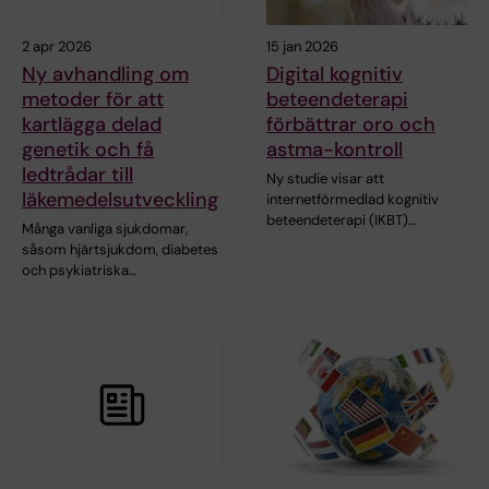
2 apr 2026
15 jan 2026
Ny avhandling om
Digital kognitiv
metoder för att
beteendeterapi
kartlägga delad
förbättrar oro och
genetik och få
astma-kontroll
ledtrådar till
Ny studie visar att
läkemedelsutveckling
internetförmedlad kognitiv
beteendeterapi (IKBT)…
Många vanliga sjukdomar,
såsom hjärtsjukdom, diabetes
och psykiatriska…