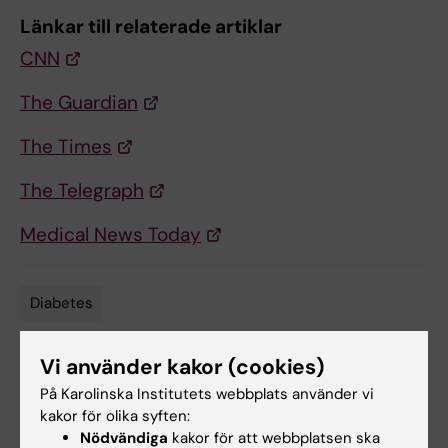
Länkar till relaterade artiklar
CNN
The Guardian
The Times
The Telegraph
Medical News Today
Diabetes
Tags
Vi använder kakor (cookies)
Uppdaterad av:
På Karolinska Institutets webbplats använder vi
Webb Admin
2016-10-26
kakor för olika syften:
Nödvändiga
kakor för att webbplatsen ska