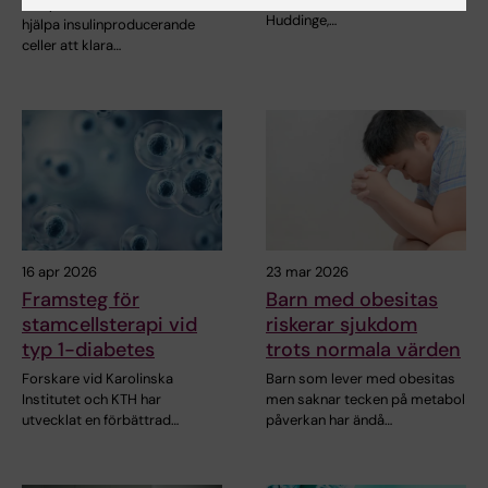
En ny RNA-baserad metod kan
Huddinge,…
hjälpa insulinproducerande
celler att klara…
16 apr 2026
23 mar 2026
Framsteg för
Barn med obesitas
stamcellsterapi vid
riskerar sjukdom
typ 1-diabetes
trots normala värden
Forskare vid Karolinska
Barn som lever med obesitas
Institutet och KTH har
men saknar tecken på metabol
utvecklat en förbättrad…
påverkan har ändå…