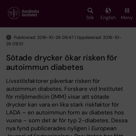
Skip
to
main
Sök
English
Meny
content
Publicerad: 2016-10-26 09:47 | Uppdaterad: 2016-10-
26 09:51
Sötade drycker ökar risken för
autoimmun diabetes
Livsstilsfaktorer påverkar risken för
autoimmun diabetes. Forskare vid Institutet
för miljömedicin (IMM) visar att sötade
drycker kan vara en lika stark riskfaktor för
LADA – en autoimmun form av diabetes hos
vuxna – som det är för typ 2-diabetes. Dessa
nya fynd publicerades nyligen i
European