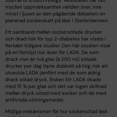
Journal of Endocrinology
. Resultaten har fått
mycket uppmärksamhet världen över, inte
minst i ljuset av den pågående debatten on
planerad sockerskatt på läsk i Storbritannien.
Ett samband mellan sockersötade drycker
och ökad risk för typ 2-diabetes har visats i
flertalet tidigare studier. Den här studien visar
på en förhöjd risk även för LADA. De som
drack mer än två glas (á 200 ml) sötade
drycker per dag löpte dubbelt så hög risk att
utveckla LADA jämfört med de som aldrig
drack sötad dryck. Risken för LADA ökade
med 15 % per glas och det var ingen skillnad
mellan dryck sötad med socker och de med
artificiella sötningsmedel.
Möjliga mekanismer för hur sockersötad läsk