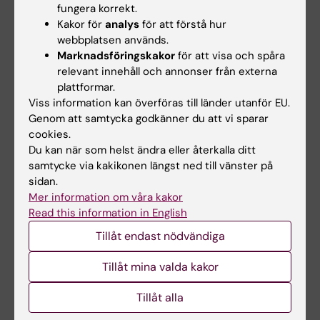
fungera korrekt.
Dela
Kakor för
analys
för att förstå hur
webbplatsen används.
Marknadsföringskakor
för att visa och spåra
relevant innehåll och annonser från externa
Relaterade artiklar
plattformar.
Viss information kan överföras till länder utanför EU.
Genom att samtycka godkänner du att vi sparar
cookies.
Du kan när som helst ändra eller återkalla ditt
samtycke via kakikonen längst ned till vänster på
sidan.
Mer information om våra kakor
Read this information in English
5 aug 2026
3 jun 2026
Tillåt endast nödvändiga
RNA-teknik förbättrar
Stort anslag för
resultaten vid
forskning om hur
Tillåt mina valda kakor
transplantation av
viktpendling påverkar
insulinproducerande
hjärt- och kärlhälsan
Tillåt alla
celler
Mikael Rydén, professor vid
institutionen för medicin,