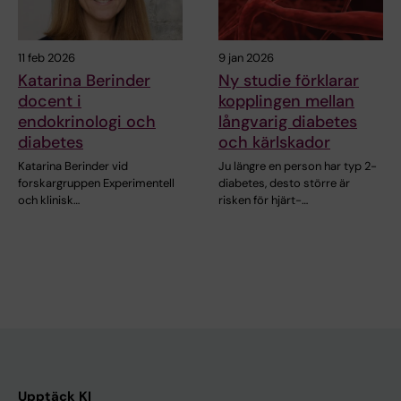
11 feb 2026
9 jan 2026
Katarina Berinder
Ny studie förklarar
docent i
kopplingen mellan
endokrinologi och
långvarig diabetes
diabetes
och kärlskador
Katarina Berinder vid
Ju längre en person har typ 2-
forskargruppen Experimentell
diabetes, desto större är
och klinisk…
risken för hjärt-…
Upptäck KI