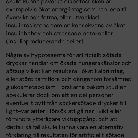
skulle kunna påverka diabetesrisken är
exempelvis ökat energiintag som kan leda till
övervikt och fetma, eller utvecklad
insulinresistens som en konsekvens av ökat
insulinbehov och stressade beta-celler
(insulinproducerande celler).
Några av hypoteserna för artificiellt sötade
drycker handlar om ökade hungerskänslor och
sötsug vilket kan resultera i ökat kaloriintag,
eller störd tarmflora och därigenom försämrad
glukosmetabolism. Forskarna bakom studien
spekulerar dock om att en del personer
eventuellt bytt från sockersötade drycker till
light-varianter i försök att gå ner i vikt eller
förhindra ytterligare viktuppgång, och att
detta i så fall skulle kunna vara en alternativ
förklaring till resultaten för artificiellt sötade