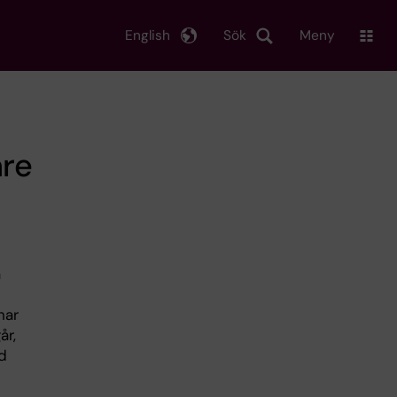
English
Sök
Meny
are
a
har
år,
ad