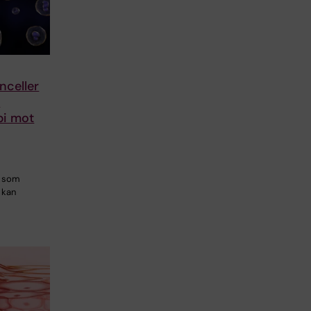
nceller
a
pi mot
 som
r kan