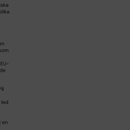
iska
lika
en
 som
 EU-
nde
På
 led
g en