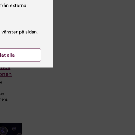
 från externa
l vänster på sidan.
re kost
llåt alla
lägre
 hos
zonen
re
 en
emens