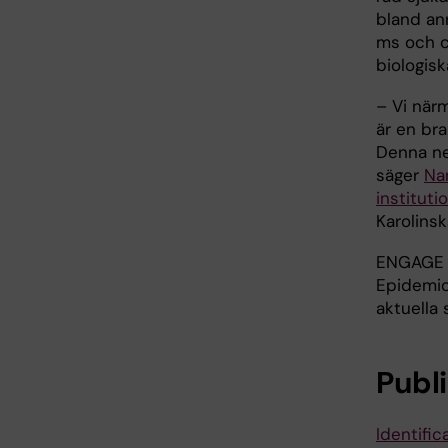
bland ann
ms och ce
biologisk
– Vi närm
är en bra
Denna ne
säger
Na
instituti
Karolinsk
ENGAGE s
Epidemio
aktuella 
Publ
Identific