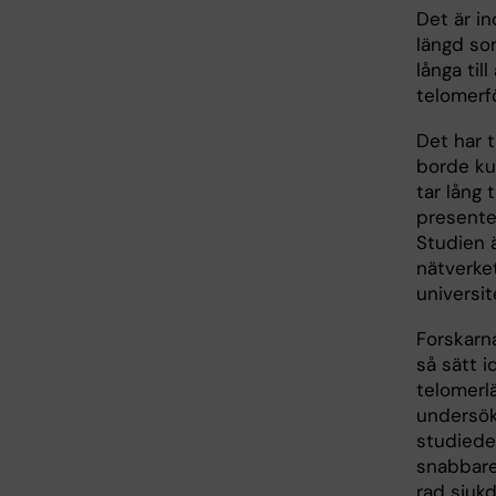
Det är in
längd som
långa til
telomerf
Det har t
borde ku
tar lång
presente
Studien 
nätverke
universit
Forskarn
så sätt i
telomerlä
undersök
studiede
snabbare
rad sjukd