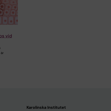
os vid
0
 är
Karolinska Institutet