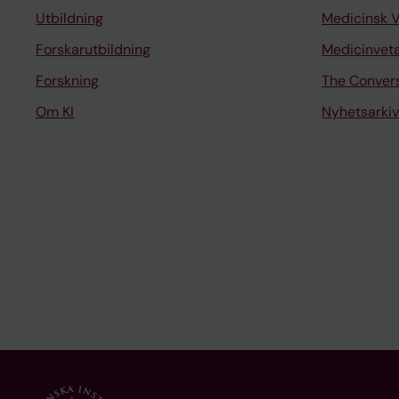
Utbildning
Medicinsk 
Forskarutbildning
Medicinvet
Forskning
The Conver
Om KI
Nyhetsarkiv