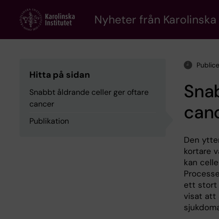
Skip
to
Nyheter från Karolinska 
main
content
Public
Hitta på sidan
Snab
Snabbt åldrande celler ger oftare
cancer
can
Publikation
Den ytte
kortare v
kan celle
Processe
ett stort
visat att
sjukdomar