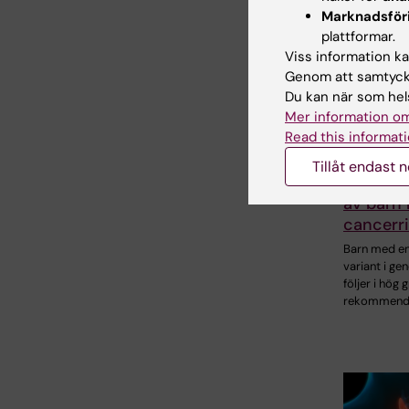
Marknadsför
plattformar.
Viss information kan
Genom att samtycka
Du kan när som hels
Mer information om
Read this informati
5 aug 2026
Hög föl
Tillåt endast 
trots tät
av barn 
cancerri
Barn med en 
variant i ge
följer i hög 
rekommend