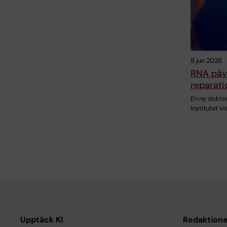
8 jun 2026
RNA påv
reparati
En ny dokto
Institutet v
Upptäck KI
Redaktione