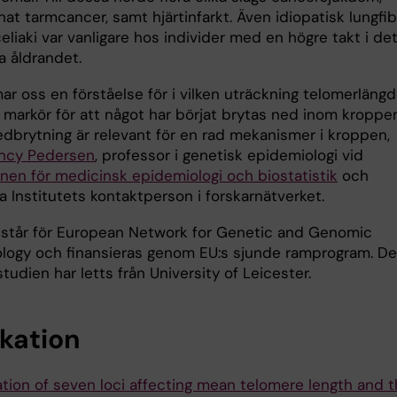
at tarmcancer, samt hjärtinfarkt. Även idiopatisk lungfib
liaki var vanligare hos individer med en högre takt i de
a åldrandet.
ar oss en förståelse för i vilken uträckning telomerläng
 markör för att något har börjat brytas ned inom kroppen
dbrytning är relevant för en rad mekanismer i kroppen,
ncy Pedersen
, professor i genetisk epidemiologi vid
onen för medicinsk epidemiologi och biostatistik
och
a Institutets kontaktperson i forskarnätverket.
tår för European Network for Genetic and Genomic
logy och finansieras genom EU:s sjunde ramprogram. D
studien har letts från University of Leicester.
ikation
ation of seven loci affecting mean telomere length and t