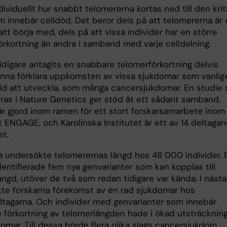
dividuellt hur snabbt telomererna kortas ned till den krit
 innebär celldöd. Det beror dels på att telomererna är o
l att börja med, dels på att vissa individer har en större
örkortning än andra i samband med varje celldelning.
idigare antagits en snabbare telomerförkortning delvis
nna förklara uppkomsten av vissa sjukdomar som vanlig
 tid att utveckla, som många cancersjukdomar. En studie
ras i Nature Genetics ger stöd åt ett sådant samband.
är gjord inom ramen för ett stort forskarsamarbete inom
t ENGAGE, och Karolinska Institutet är ett av 14 deltaga
et.
a undersökte telomerernas längd hos 48 000 individer. 
dentifierade fem nya genvarianter som kan kopplas till
ngd, utöver de två som redan tidigare var kända. I nästa
te forskarna förekomst av en rad sjukdomar hos
ltagarna. Och individer med genvarianter som innebär
 förkortning av telomerlängden hade i ökad utsträcknin
omar. Till dessa hörde flera olika slags cancersjukdom,