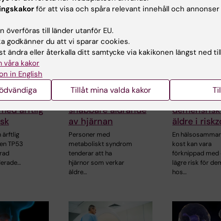
ingskakor
för att visa och spåra relevant innehåll och annonser
 överföras till länder utanför EU.
 godkänner du att vi sparar cookies.
t ändra eller återkalla ditt samtycke via kakikonen längst ned til
 våra kakor
on in English
14 jul 2026
26 jun 2026
jsamhet
Metaboliskt
Hälsosamma
nödvändiga
Tillåt mina valda kakor
Ti
a kontroller
syndrom kopplat till
kopplas till 
med ärftlig
snabbare åldrande
demensrisk
sk
av hjärnan
äldre i risk
ärftlig
Personer med
En hälsosamma
nen TP53
metaboliskt syndrom
kost kan vara
grad
tenderar att ha
förknippad med
erade…
hjärnor som verkar
lägre risk för d
äldre…
hos…