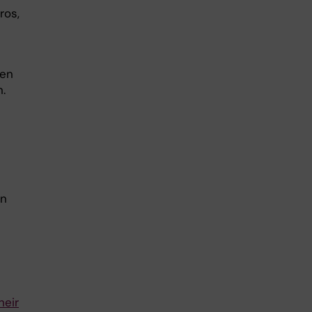
ros,
t
den
.
en
heir