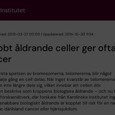
Institutet
erad: 2013-03-27 00:00 | Uppdaterad: 2014-10-30 11:34
bt åldrande celler ger oft
cer
rsta spetsen av kromosomerna, telomererna, blir något
arje gång en cell delas. När inget kvarstår av telomerern
n inte längre dela sig, vilket innebär att cellen dör.
n beskrivs som kroppens biologiska åldrande – och nu 
 forskarnätverk, där forskare från Karolinska Institutet ing
 snabbare biologiskt åldrande är kopplat till risk för en r
, däribland cancer eller hjärtsjukdom.