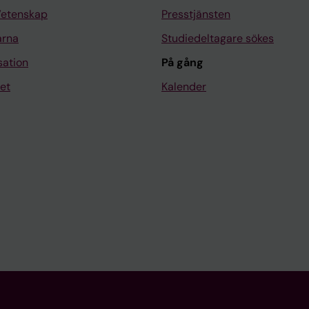
Vetenskap
Presstjänsten
arna
Studiedeltagare sökes
sation
På gång
et
Kalender