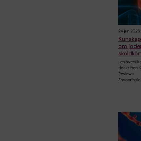
24 jun 2026
Kunskap
om joden
sköldkör
I en översikt
tidskriften 
Reviews
Endocrinolo