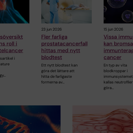
23 jun 2026
15 jun 2026
söversikt
Fler farliga
Vissa immu
s roll i
prostatacancerfall
kan broms
telcancer
hittas med nytt
immuntera
blodtest
cancer
sartikel i
Nature
Ett nytt blodtest kan
En typ av vita
göra det lättare att
blodkroppar i
gy…
hitta de farligaste
immunsystemet
formerna av…
kallas neutrofile
göra…