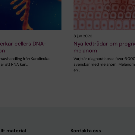
8 jun 2026
erkar cellers DNA-
Nya ledtrådar om progn
on
melanom
rsavhandling från Karolinska
Varje år diagnostiseras över 6 00
isar att RNA kan…
svenskar med melanom. Melanom
en…
llt material
Kontakta oss