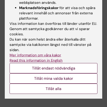
webbplatsen används.
Littorin, Malin Engfeldt, Carola Lidén, Anneli
Marknadsföringskakor
för att visa och spåra
Julander, Karin Wahlberg, Christian Lindh, och
relevant innehåll och annonser från externa
Karin Broberg.
Environmental Health
plattformar.
Perspectives
, online 13 januari 2021,
Viss information kan överföras till länder utanför EU.
doi:10.1289/EHP7310.
Genom att samtycka godkänner du att vi sparar
cookies.
Du kan när som helst ändra eller återkalla ditt
samtycke via kakikonen längst ned till vänster på
Cancer och onkologi
Miljömedicin
Tags
sidan.
Mer information om våra kakor
Read this information in English
Uppdaterad av:
Tillåt endast nödvändiga
Felicia Lindberg
2021-01-13
Tillåt mina valda kakor
Dela
Tillåt alla