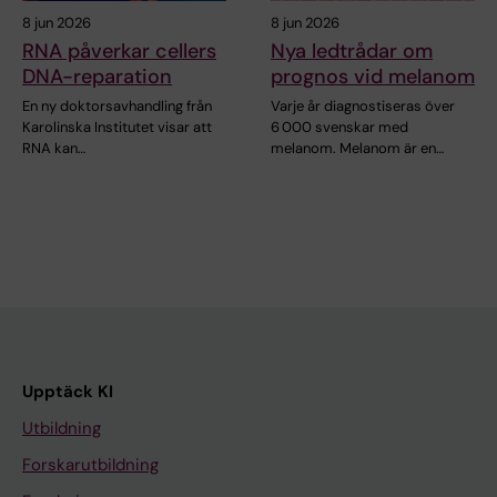
8 jun 2026
8 jun 2026
RNA påverkar cellers
Nya ledtrådar om
DNA-reparation
prognos vid melanom
En ny doktorsavhandling från
Varje år diagnostiseras över
Karolinska Institutet visar att
6 000 svenskar med
RNA kan…
melanom. Melanom är en…
Upptäck KI
Utbildning
Forskarutbildning