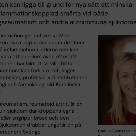
ten kan ligga till grund för nya sätt att minska
nflammationskopplad smärta vid både
gsreumatism och andra autoimmuna sjukdoma
lammation gör ont vet vi. Men
kan dyka upp redan innan det finns
å inflammation i lederna och kan
 vara ett problem även efter att
ionen har läkt ut. Vi ville hitta
er som kan förklara det, säger
vensson, professor vid institutionen
logi och farmakologi vid Karolinska
.
reumatism, reumatoid artrit, är en
un sjukdom där kroppens egna
eller angriper brosk och ben i
 Sjukdomen drabbar ungefär en på
Camilla Svensson. F
rsoner i Sverige.