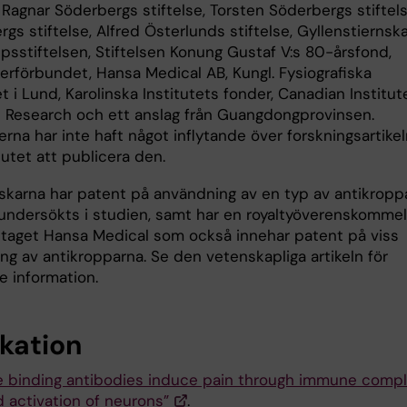
, Ragnar Söderbergs stiftelse, Torsten Söderbergs stiftels
gs stiftelse, Alfred Österlunds stiftelse, Gyllenstiernsk
psstiftelsen, Stiftelsen Konung Gustaf V:s 80-årsfond,
erförbundet, Hansa Medical AB, Kungl. Fysiografiska
t i Lund, Karolinska Institutets fonder, Canadian Institut
h Research och ett anslag från Guangdongprovinsen.
erna har inte haft något inflytande över forskningsartike
lutet att publicera den.
rskarna har patent på användning av en typ av antikropp
undersökts i studien, samt har en royaltyöverenskomme
taget Hansa Medical som också innehar patent på viss
ng av antikropparna. Se den vetenskapliga artikeln för
re information.
ikation
ge binding antibodies induce pain through immune comp
 activation of neurons”
.