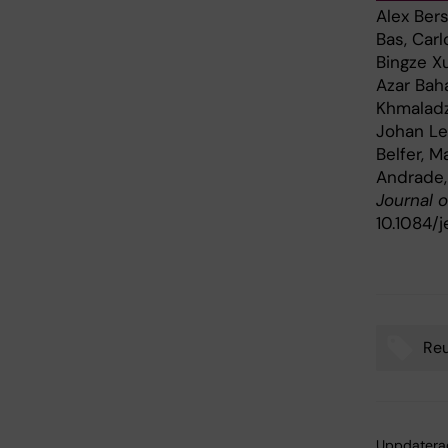
Alex Bers
Bas, Car
Bingze X
Azar Baha
Khmaladze
Johan Le
Belfer, M
Andrade,
Journal 
10.1084/
Re
Tags
Uppdatera