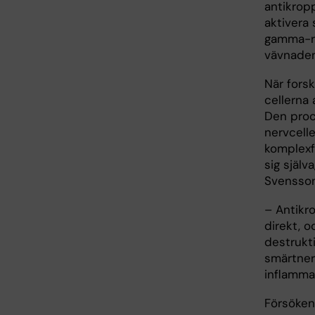
antikrop
aktivera 
gamma-re
vävnaden
När fors
cellerna
Den proc
nervcelle
komplexf
sig själv
Svensson
– Antikr
direkt, o
destrukt
smärtnerv
inflammat
Försöken