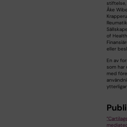
stiftelse
Åke Wiber
Krapperu
Reumatik
Sällskape
of Healt
Finansiär
eller bes
En av fo
som har 
med före
användni
ytterliga
Publ
”Cartila
mediated