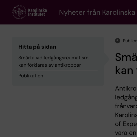
Skip
to
Nyheter från Karolinska 
main
content
Public
Hitta på sidan
Smä
Smärta vid ledgångsreumatism
kan förklaras av antikroppar
kan 
Publikation
Antikro
ledgång
frånvar
Karolin
of Expe
vara en