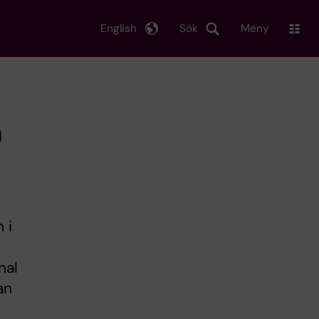
English
Sök
Meny
m
 i
nal
an