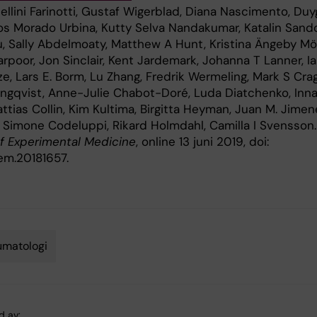
ellini Farinotti, Gustaf Wigerblad, Diana Nascimento, Duy
los Morado Urbina, Kutty Selva Nandakumar, Katalin Sando
u, Sally Abdelmoaty, Matthew A Hunt, Kristina Ängeby Möl
rpoor, Jon Sinclair, Kent Jardemark, Johanna T Lanner, Ia
, Lars E. Borm, Lu Zhang, Fredrik Wermeling, Mark S Crag
ngqvist, Anne-Julie Chabot-Doré, Luda Diatchenko, Inn
attias Collin, Kim Kultima, Birgitta Heyman, Juan M. Jime
 Simone Codeluppi, Rikard Holmdahl, Camilla I Svensson.
of Experimental Medicine
, online 13 juni 2019, doi:
jem.20181657.
umatologi
d av: