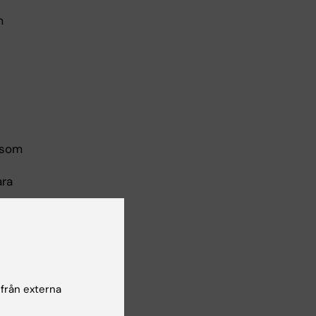
m
rsom
ara
 i
x
 från externa