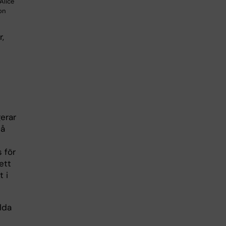
Alice
on
,
erar
då
 för
ett
 i
lda