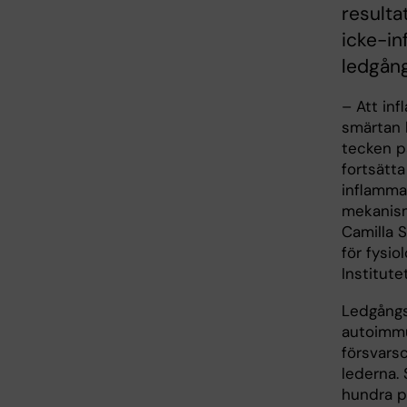
resulta
icke-i
ledgån
– Att inf
smärtan 
tecken p
fortsätta
inflammat
mekanism
Camilla S
för fysio
Institutet
Ledgångs
autoimm
försvarsc
lederna.
hundra pe