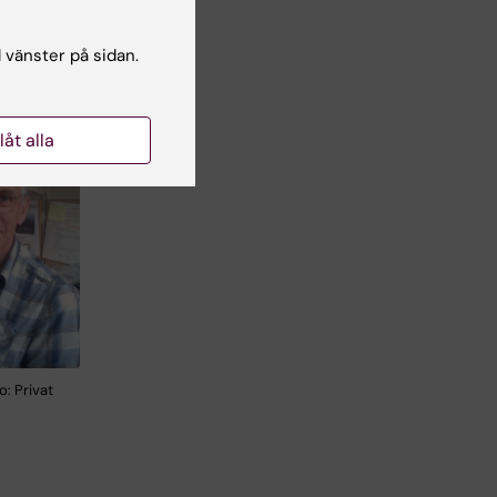
nna
l vänster på sidan.
llåt alla
o: Privat