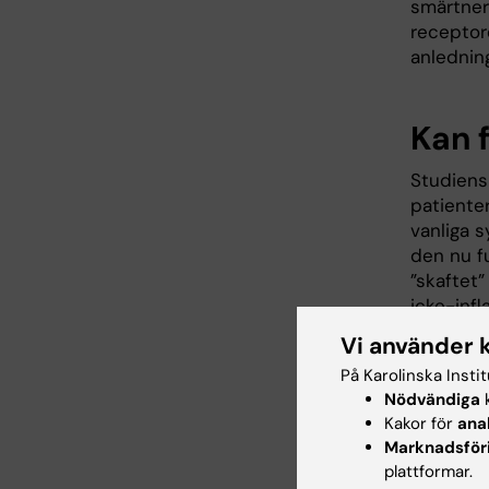
smärtnerv
receptor
anledning
Kan 
Studiens
patiente
vanliga 
den nu f
”skaftet”
icke-inf
sjukdoma
Vi använder 
– Vi tror
På Karolinska Insti
Nödvändiga
k
princip 
Kakor för
ana
bildas lo
Marknadsför
Närmare 
plattformar.