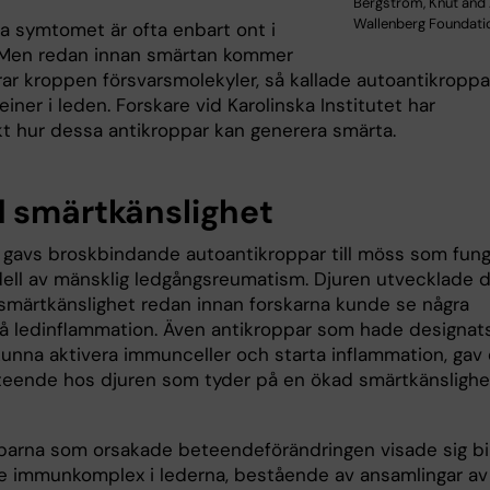
Bergström, Knut and 
Wallenberg Foundati
ta symtomet är ofta enbart ont i
 Men redan innan smärtan kommer
ar kroppen försvarsmolekyler, så kallade autoantikroppar
iner i leden. Forskare vid Karolinska Institutet har
t hur dessa antikroppar kan generera smärta.
 smärtkänslighet
n gavs broskbindande autoantikroppar till möss som fung
ll av mänsklig ledgångsreumatism. Djuren utvecklade 
smärtkänslighet redan innan forskarna kunde se några
å ledinflammation. Även antikroppar som hade designats
kunna aktivera immunceller och starta inflammation, gav 
eende hos djuren som tyder på en ökad smärtkänslighet
parna som orsakade beteendeförändringen visade sig bi
de immunkomplex i lederna, bestående av ansamlingar av