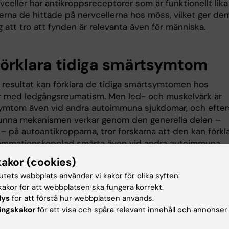
celler har antikroppsreceptorer som är funktionellt lika
erna de hittade på nervcellerna hos möss, vilket ger de
 att tro att fynden är relevanta även för människa.
förklara tidiga smärtsymtom
 resultat kan förklara de tidiga smärtsymtomen hos
r med ledgångsreumatism. Men led- och muskelvärk är
symtom även vid andra autoimmuna sjukdomar, och efte
unna mekanismen verkar genom den generella delen –
 – på autoantikropparna, tror forskarna att den kan förkl
lammationskopplad smärta även vid andra autoimmuna
r.
kakor (cookies)
 att det här kan vara en generell mekanism för smärta vid
tutets webbplats använder vi kakor för olika syften:
akor för att webbplatsen ska fungera korrekt.
alla autoimmuna sjukdomar där sådana här immunkomple
lys
för att förstå hur webbplatsen används.
kalt i en vävnad, säger Camilla Svensson.
ingskakor
för att visa och spåra relevant innehåll och annonser
undersökningar av vad som händer i nervcellen när