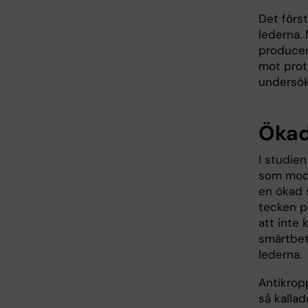
Det förs
lederna.
producer
mot prote
undersök
Ökad
I studie
som mode
en ökad 
tecken p
att inte 
smärtbet
lederna.
Antikrop
så kalla