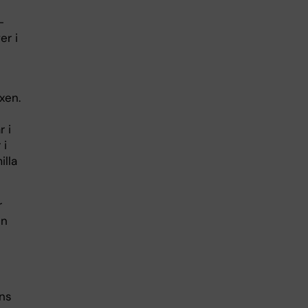
-
er i
xen.
 i
 i
illa
r
en
ans