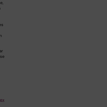
e,
a
es
ln
ar
lse
lex