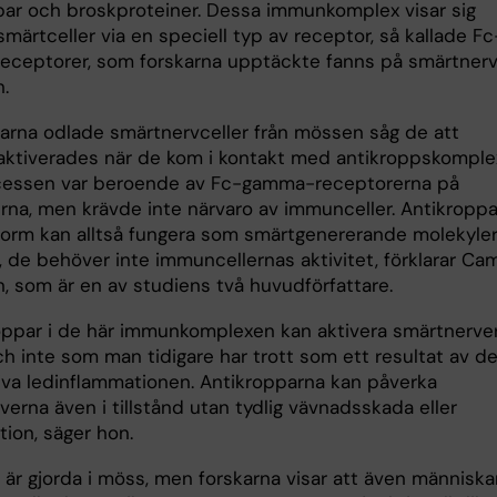
par och broskproteiner. Dessa immunkomplex visar sig
smärtceller via en speciell typ av receptor, så kallade Fc
ceptorer, som forskarna upptäckte fanns på smärtnerv
.
karna odlade smärtnervceller från mössen såg de att
 aktiverades när de kom i kontakt med antikroppskomple
essen var beroende av Fc-gamma-receptorerna på
rna, men krävde inte närvaro av immunceller. Antikroppar
orm kan alltså fungera som smärtgenererande molekyler
a, de behöver inte immuncellernas aktivitet, förklarar Cam
, som är en av studiens två huvudförfattare.
oppar i de här immunkomplexen kan aktivera smärtnerve
ch inte som man tidigare har trott som ett resultat av d
iva ledinflammationen. Antikropparna kan påverka
erna även i tillstånd utan tydlig vävnadsskada eller
ion, säger hon.
 är gjorda i möss, men forskarna visar att även människ