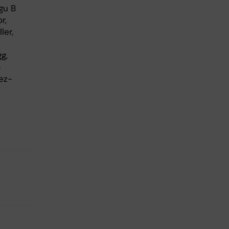
gu B
r,
ler,
g,
a
nez-