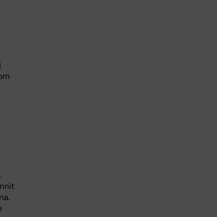
j
som
.
nnit
na.
e