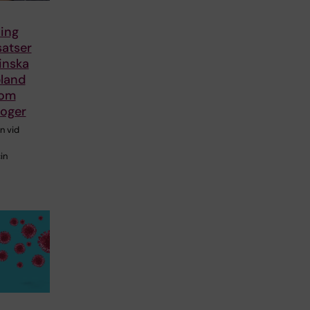
ing
satser
inska
bland
som
roger
n vid
in