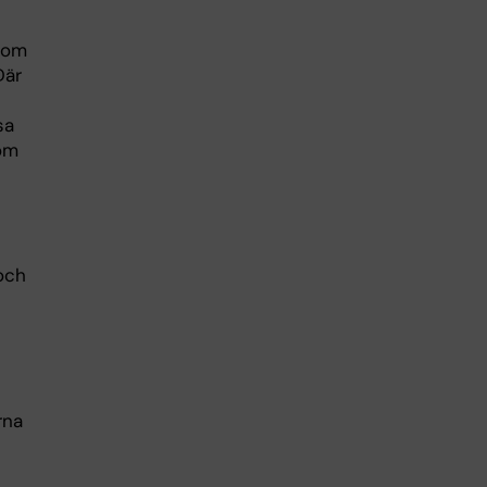
 som
Där
sa
om
 och
rna