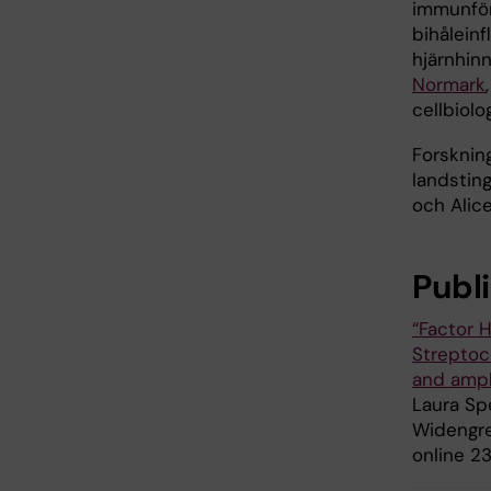
immunför
bihåleinf
hjärnhin
Normark
cellbiolo
Forsknin
landsting
och Alice
Publ
“Factor 
Streptoc
and ampli
Laura Sp
Widengre
online 2