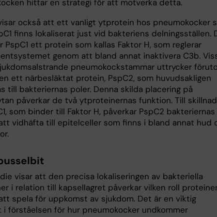
cken hittar en strategi för att motverka detta.
visar också att ett vanligt ytprotein hos pneumokocker
pC1 finns lokaliserat just vid bakteriens delningsställen. 
r PspC1 ett protein som kallas Faktor H, som reglerar
ntsystemet genom att bland annat inaktivera C3b. Vis
 sjukdomsalstrande pneumokockstammar uttrycker förut
en ett närbesläktat protein, PspC2, som huvudsakligen
as till bakteriernas poler. Denna skilda placering på
tan påverkar de två ytproteinernas funktion. Till skillnad
1, som binder till Faktor H, påverkar PspC2 bakteriernas
tt vidhäfta till epitelceller som finns i bland annat hud
or.
pusselbit
die visar att den precisa lokaliseringen av bakteriella
er i relation till kapsellagret påverkar vilken roll proteine
tt spela för uppkomst av sjukdom. Det är en viktig
t i förståelsen för hur pneumokocker undkommer