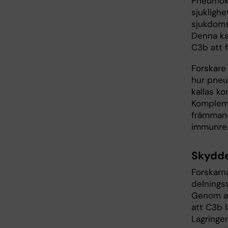
Pneumoko
sjuklighe
sjukdoms
Denna ka
C3b att 
Forskare 
hur pneu
kallas k
Kompleme
främmand
immunrea
Skydde
Forskarn
delnings
Genom at
att C3b l
Lagringen