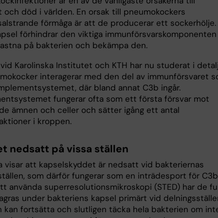
ckinfektioner är en av de vanligaste orsakerna till
t och död i världen. En orsak till pneumokockers
alstrande förmåga är att de producerar ett sockerhölje.
psel förhindrar den viktiga immunförsvarskomponenten
fastna på bakterien och bekämpa den.
vid Karolinska Institutet och KTH har nu studerat i detal
mokocker interagerar med den del av immunförsvaret 
omplementsystemet, där bland annat C3b ingår.
ntsystemet fungerar ofta som ett första försvar mot
e ämnen och celler och sätter igång ett antal
ktioner i kroppen.
t nedsatt på vissa ställen
a visar att kapselskyddet är nedsatt vid bakteriernas
ställen, som därför fungerar som en inträdesport för C3b
t använda superresolutionsmikroskopi (STED) har de fu
agras under bakteriens kapsel primärt vid delningsställe
 kan fortsätta och slutligen täcka hela bakterien om int