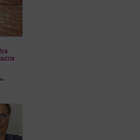
tra
burna
der