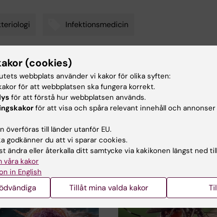
teriologi
Infektionsmedicin
kakor (cookies)
d av:
tutets webbplats använder vi kakor för olika syften:
Brandt
2022-05-10
akor för att webbplatsen ska fungera korrekt.
lys
för att förstå hur webbplatsen används.
ingskakor
för att visa och spåra relevant innehåll och annonser
 överföras till länder utanför EU.
 godkänner du att vi sparar cookies.
t ändra eller återkalla ditt samtycke via kakikonen längst ned til
ade artiklar
 våra kakor
on in English
nödvändiga
Tillåt mina valda kakor
Ti