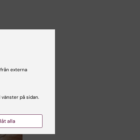
 från externa
l vänster på sidan.
llåt alla