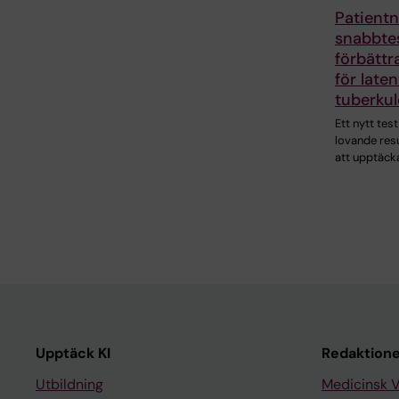
Patientn
snabbte
förbättr
för laten
tuberkul
Ett nytt test
lovande resu
att upptäcka
Upptäck KI
Redaktione
Utbildning
Medicinsk 