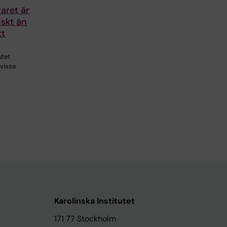
aret är
skt än
tt
utet
 vissa
Karolinska Institutet
171 77 Stockholm