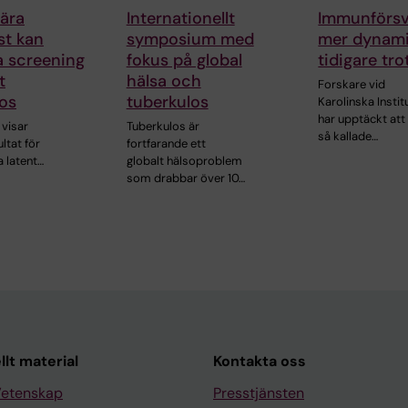
ära
Internationellt
Immunförsv
st kan
symposium med
mer dynami
a screening
fokus på global
tidigare tro
t
hälsa och
Forskare vid
os
tuberkulos
Karolinska Instit
har upptäckt att
 visar
Tuberkulos är
så kallade…
ltat för
fortfarande ett
 latent…
globalt hälsoproblem
som drabbar över 10…
llt material
Kontakta oss
Vetenskap
Presstjänsten