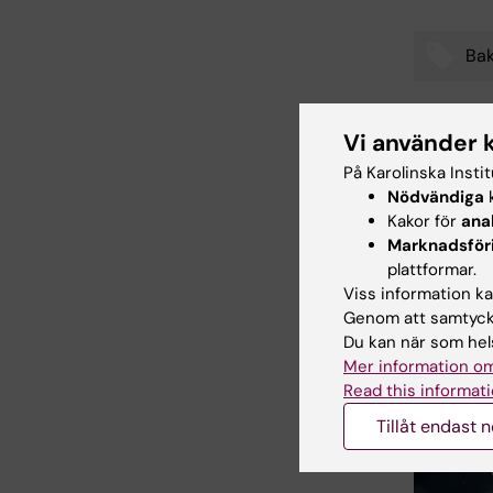
Bak
Tags
Vi använder 
Uppdatera
På Karolinska Insti
Charlotte 
Nödvändiga
k
Kakor för
ana
Marknadsför
Dela
plattformar.
Viss information kan
Genom att samtycka
Du kan när som hels
Relater
Mer information om
Read this informati
Tillåt endast 