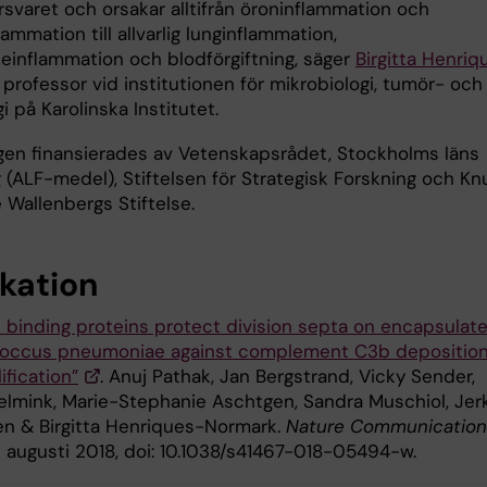
svaret och orsakar alltifrån öroninflammation och
lammation till allvarlig lunginflammation,
neinflammation och blodförgiftning, säger
Birgitta Henriq
, professor vid institutionen för mikrobiologi, tumör- och
gi på Karolinska Institutet.
gen finansierades av Vetenskapsrådet, Stockholms läns
 (ALF-medel), Stiftelsen för Strategisk Forskning och Kn
 Wallenbergs Stiftelse.
ikation
H binding proteins protect division septa on encapsulat
occus pneumoniae against complement C3b depositio
fication”
. Anuj Pathak, Jan Bergstrand, Vicky Sender,
elmink, Marie-Stephanie Aschtgen, Sandra Muschiol, Jer
n & Birgitta Henriques-Normark.
Nature Communication
3 augusti 2018, doi: 10.1038/s41467-018-05494-w.