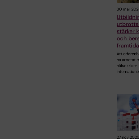
30 mar 202
Utbildni
utbrotts
stärker
och ber
framtida
Att erfarenh
ha arbetat 
hälsokriser
internatione
27 nov 202