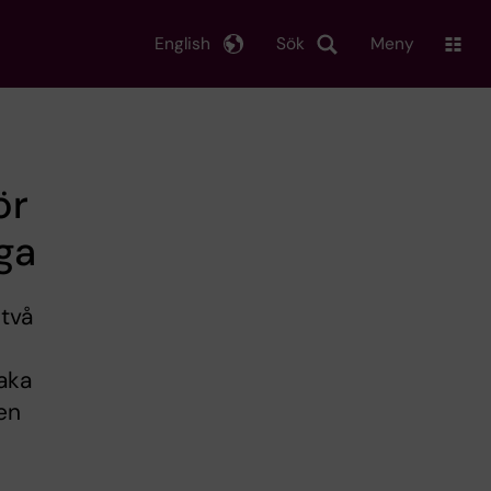
English
Sök
Meny
ör
ga
två
aka
 en