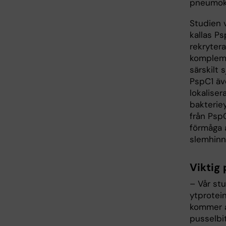
pneumoko
Studien 
kallas Ps
rekrytera
kompleme
särskilt
PspC1 äv
lokaliser
bakteriey
från PspC
förmåga a
slemhinn
Viktig 
– Vår stu
ytprotein
kommer a
pusselbi