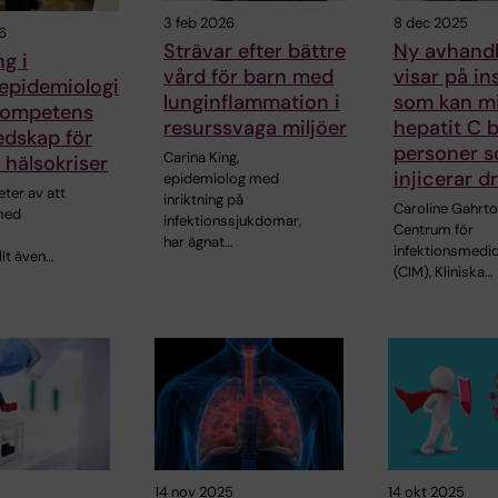
3 feb 2026
8 dec 2025
6
Strävar efter bättre
Ny avhandl
ng i
vård för barn med
visar på in
epidemiologi
lunginflammation i
som kan m
 kompetens
resurssvaga miljöer
hepatit C 
edskap för
personer 
Carina King,
 hälsokriser
injicerar d
epidemiolog med
eter av att
inriktning på
Caroline Gahrto
med
infektionssjukdomar,
Centrum för
har ägnat…
infektionsmedic
llt även…
(CIM), Kliniska…
5
14 nov 2025
14 okt 2025