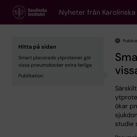
Skip
to
Nyheter från Karolinska 
main
content
Public
Hitta på sidan
Smar
Smart placerade ytproteiner gör
vissa pneumokocker extra farliga
viss
Publikation
Särski
ytprote
ökar p
sjukdom
studie