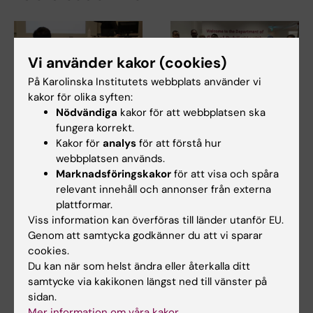
Vi använder kakor (cookies)
På Karolinska Institutets webbplats använder vi
kakor för olika syften:
Nödvändiga
kakor för att webbplatsen ska
7 jul 2026
1 jun 2026
fungera korrekt.
Prinka förstår
Samverkan, lärande
Kakor för
analys
för att förstå hur
hälsokriser på ett
och utveckling under
webbplatsen används.
mer sammankopplat
CURIOUS-besök vid
Marknadsföringskakor
för att visa och spåra
relevant innehåll och annonser från externa
och systembsaserat
GPH
plattformar.
sätt nu
I slutet av maj stod
Viss information kan överföras till länder utanför EU.
institutionen för global
Prinka Singh skulle uppmuntra
Genom att samtycka godkänner du att vi sparar
folkhälsa värd för ett besök…
alla som är intresserade av
cookies.
folkhälsa,…
Du kan när som helst ändra eller återkalla ditt
samtycke via kakikonen längst ned till vänster på
sidan.
Mer information om våra kakor