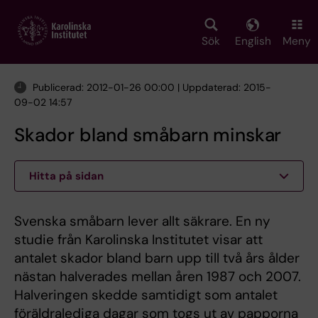
Skip
to
main
Sök
English
Meny
content
Publicerad: 2012-01-26 00:00 | Uppdaterad: 2015-
09-02 14:57
Skador bland småbarn minskar
Hitta på sidan
Svenska småbarn lever allt säkrare. En ny
studie från Karolinska Institutet visar att
antalet skador bland barn upp till två års ålder
nästan halverades mellan åren 1987 och 2007.
Halveringen skedde samtidigt som antalet
föräldralediga dagar som togs ut av papporna