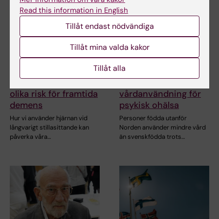
Read this information in English
Tillåt endast nödvändiga
Tillåt mina valda kakor
26 mar 2026
4 feb 2026
Tillåt alla
Passivt eller aktivt
Socioekonomiska
stillasittande medför
skillnader i
olika risk för framtida
vårdanvändning för
demens
psykisk ohälsa
Hur vi använder hjärnan vid
Personer födda utanför
långvarigt stillasittande kan
Norden använder mindre vård
påverka våra…
än svenskfödda trots…