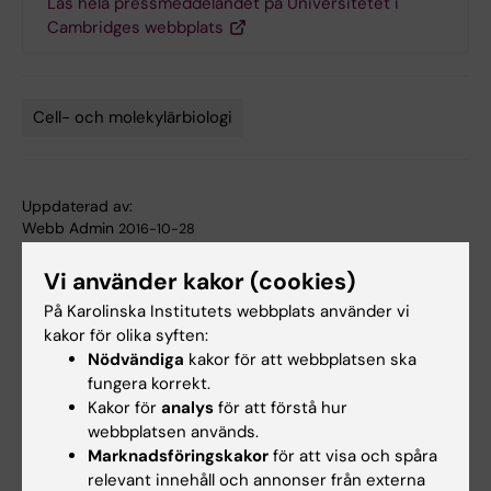
Läs hela pressmeddelandet på Universitetet i
Cambridges webbplats
Cell- och molekylärbiologi
Tags
Uppdaterad av:
Webb Admin
2016-10-28
Vi använder kakor (cookies)
Dela
På Karolinska Institutets webbplats använder vi
kakor för olika syften:
Nödvändiga
kakor för att webbplatsen ska
fungera korrekt.
Relaterade artiklar
Kakor för
analys
för att förstå hur
webbplatsen används.
Marknadsföringskakor
för att visa och spåra
relevant innehåll och annonser från externa