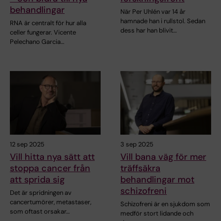
behandlingar
När Per Uhlén var 14 år
hamnade han i rullstol. Sedan
RNA är centralt för hur alla
dess har han blivit…
celler fungerar. Vicente
Pelechano Garcia…
12 sep 2025
3 sep 2025
Vill hitta nya sätt att
Vill bana väg för mer
stoppa cancer från
träffsäkra
att sprida sig
behandlingar mot
schizofreni
Det är spridningen av
cancertumörer, metastaser,
Schizofreni är en sjukdom som
som oftast orsakar…
medför stort lidande och