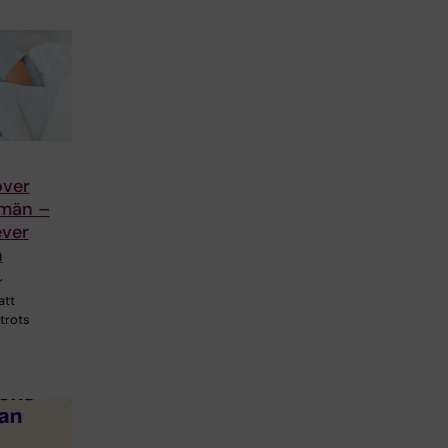
over
 män –
ver
n
r
att
 trots