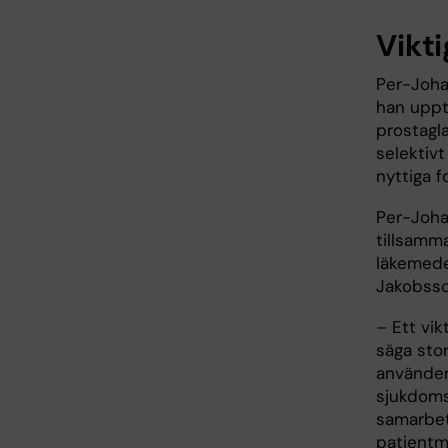
Vikt
Per-Joha
han uppt
prostagl
selektiv
nyttiga f
Per-Joha
tillsamm
läkemede
Jakobsso
– Ett vik
säga stor
använder 
sjukdomst
samarbet
patientmat