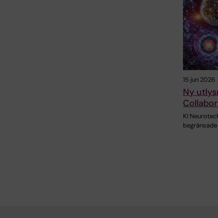
15 jun 2026
Ny utlys
Collabor
KI Neurotec
begränsade m