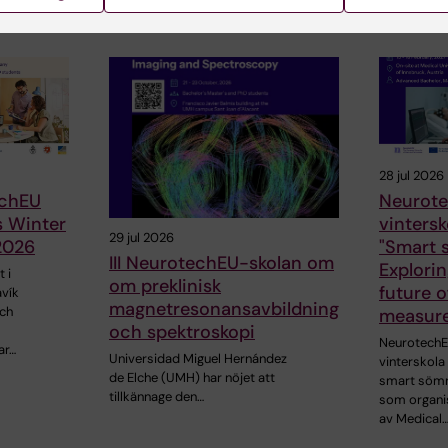
ade artiklar
28 jul 2026
chEU
Neurote
s Winter
vinters
29 jul 2026
2026
"Smart s
III NeurotechEU-skolan om
Explorin
 i
om preklinisk
future o
avík
magnetresonansavbildning
och
measur
och spektroskopi
NeurotechE
ar…
Universidad Miguel Hernández
vinterskol
de Elche (UMH) har nöjet att
smart sömn
tillkännage den…
som organi
av Medical