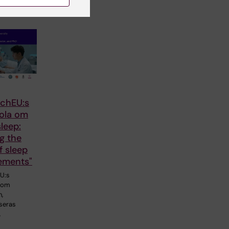
chEU:s
kola om
leep:
g the
f sleep
ements"
U:s
a om
,
seras
…