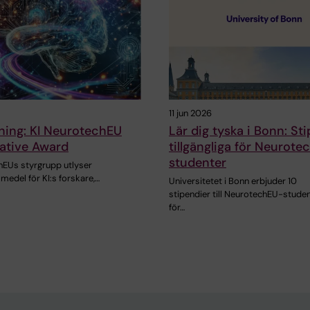
11 jun 2026
ning: KI NeurotechEU
Lär dig tyska i Bonn: St
ative Award
tillgängliga för Neurot
studenter
hEUs styrgrupp utlyser
edel för KI:s forskare,…
Universitetet i Bonn erbjuder 10
stipendier till NeurotechEU-stude
för…