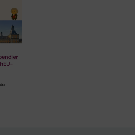
ipendier
echEU-
nter