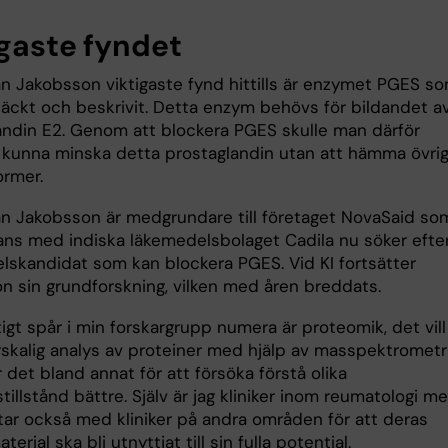
igaste fyndet
n Jakobsson viktigaste fynd hittills är enzymet PGES s
äckt och beskrivit. Detta enzym behövs för bildan­det a
andin E2. Genom att blockera PGES skulle man därför
t kunna minska detta prostaglandin utan att hämma övrig
ormer.
n Jakobsson är medgrundare till företaget NovaSaid so
ans med indiska läkemedelsbolaget Cadila nu söker efte
lskandidat som kan blockera PGES. Vid KI fort­sätter
n sin grundforskning, vilken med åren breddats.
tigt spår i min forskargrupp numera är proteomik, det vill
skalig analys av proteiner med hjälp av masspektro­metri
det bland annat för att försöka förstå olika
illstånd bättre. Själv är jag kliniker inom reumatologi me
ar också med kliniker på andra områden för att deras
erial ska bli utnyttjat till sin fulla potential.