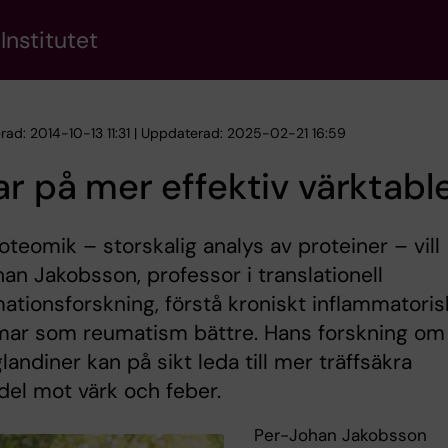
Institutet
erad: 2014-10-13 11:31 | Uppdaterad: 2025-02-21 16:59
ar på mer effektiv värktabl
teomik – storskalig analys av proteiner – vill
an Jakobsson, professor i translationell
ationsforskning, förstå kroniskt inflammatoris
mar som reumatism bättre. Hans forskning om
landiner kan på sikt leda till mer träffsäkra
el mot värk och feber.
Per-Johan Jakobsson