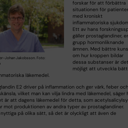
forskar för att förbättra
situationen för patiente
med kroniskt
inflammatoriska sjukdom
Ett av hans forskningss
gäller prostaglandiner, e
grupp hormonlik­nande
ämnen. Med bättre kun
om hur kroppen bildar
er-Johan Jakobsson. Foto:
dessa substanser är de
a
möjligt att utveckla bätt
ammatoriska läkemedel.
glandin E2 driver på inflammation och ger värk, feber oc
änsla, vilket man kan vilja lindra med läkeme­del, säger 
t är att dagens läkemedel för detta, som acetylsalicylsy
år mot produktionen av andra typer av prostaglandiner.
nyttiga på olika sätt, så det är olyckligt att även de