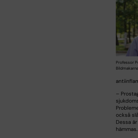
Professor P
Bildmakarn
antiinfl
– Prosta
sjukdomsk
Probleme
också sl
Dessa är 
hämmas.