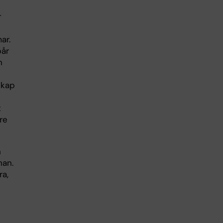
r
ar.
pår
n
skap
t
re
h
han.
ra,