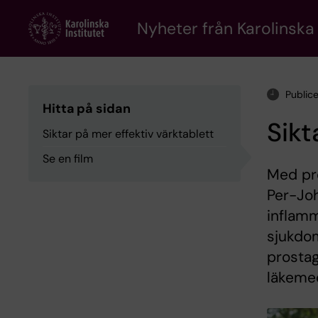
Skip
to
Nyheter från Karolinska 
main
content
Public
Hitta på sidan
Sikt
Siktar på mer effektiv värktablett
Se en film
Med pro
Per-Joh
inflamm
sjukdo
prostag
läkemed