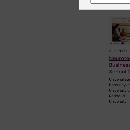
Relater
31 jul 2026
Neurote
Busines
School 
Universitetet
Bonn, Reykj
University 
Radboud
University h