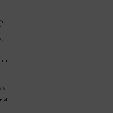
om
v
a,
m
r en
. Vi
n vi