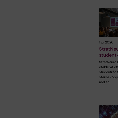
1 jul 2026
StratNe
student
StratNeuro 
etablerat et
studentråd f
stärka kopp
mellan…