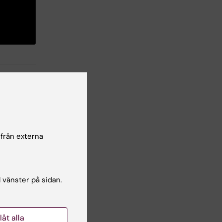
 från externa
lsgranskare:
na Sternudd
l vänster på sidan.
llåt alla