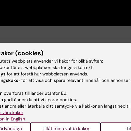
kakor (cookies)
makologi
Klinisk neurovetenskap
tutets webbplats använder vi kakor för olika syften:
akor för att webbplatsen ska fungera korrekt.
lys
för att förstå hur webbplatsen används.
ingskakor
för att visa och spåra relevant innehåll och annonser
d av:
Innehål
valtning
Katari
2025-02-21
 överföras till länder utanför EU.
 godkänner du att vi sparar cookies.
t ändra eller återkalla ditt samtycke via kakikonen längst ned til
 våra kakor
on in English
nödvändiga
Tillåt mina valda kakor
Ti