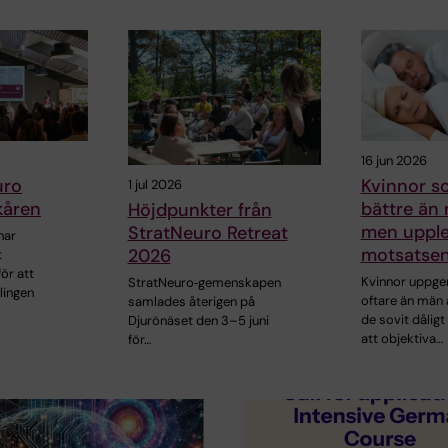
16 jun 2026
uro
Kvinnor s
1 jul 2026
kåren
bättre än
Höjdpunkter från
men upple
StratNeuro Retreat
har
motsatse
2026
t
ör att
Kvinnor uppge
StratNeuro‑gemenskapen
lingen
oftare än män 
samlades återigen på
de sovit dåligt
Djurönäset den 3–5 juni
att objektiva…
för…