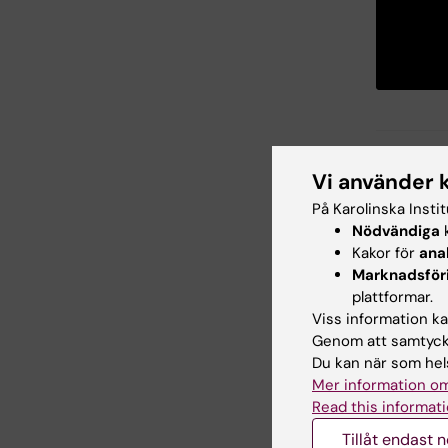
Vi använder 
Far
Tags
På Karolinska Insti
Nödvändiga
k
Kakor för
ana
Marknadsför
Uppdatera
plattformar.
KI webbför
Viss information kan
Genom att samtycka
Du kan när som hels
Dela
Mer information om
Read this informati
Tillåt endast 