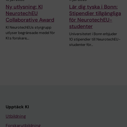
Ny utlysning: KI
Lär dig tyska i Bonn:
NeurotechEU
Stipendier tillgängliga
Collaborative Award
för NeurotechEU-
studenter
KI NeurotechEUs styrgrupp
utlyser begränsade medel för
Universitetet i Bonn erbjuder
KI:s forskare,…
10 stipendier till NeurotechEU-
studenter för…
Upptäck KI
Utbildning
Forskarutbildning