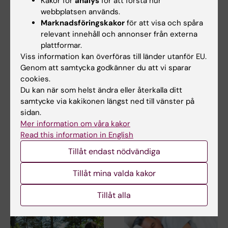
Kakor för
analys
för att förstå hur
webbplatsen används.
Marknadsföringskakor
för att visa och spåra
relevant innehåll och annonser från externa
plattformar.
Viss information kan överföras till länder utanför EU.
Genom att samtycka godkänner du att vi sparar
28 jul 2026
1 jul 2026
cookies.
NeurotechEU:s
StratNeuro
Du kan när som helst ändra eller återkalla ditt
vinterskola om
studentkåren
samtycke via kakikonen längst ned till vänster på
"Smart sleep:
StratNeuro har etablerat ett
sidan.
Exploring the future
studentråd för att stärka
Mer information om våra kakor
kopplingen mellan…
of sleep
Read this information in English
measurements"
Tillåt endast nödvändiga
NeurotechEU:s vinterskola om
smart sömn, som organiseras
Tillåt mina valda kakor
av Medical…
Tillåt alla