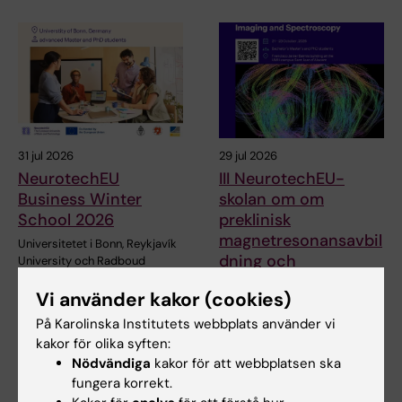
31 jul 2026
29 jul 2026
NeurotechEU
III NeurotechEU-
Business Winter
skolan om om
School 2026
preklinisk
magnetresonansavbil
Universitetet i Bonn, Reykjavík
dning och
University och Radboud
University har…
spektroskopi
Vi använder kakor (cookies)
Universidad Miguel Hernández
På Karolinska Institutets webbplats använder vi
de Elche (UMH) har nöjet att
tillkännage den…
kakor för olika syften:
Nödvändiga
kakor för att webbplatsen ska
fungera korrekt.