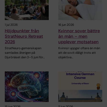
1 jul 2026
16 jun 2026
Höjdpunkter från
Kvinnor sover bättre
StratNeuro Retreat
än män – men
2026
upplever motsatsen
StratNeuro‑gemenskapen
Kvinnor uppger oftare än män
samlades återigen på
att de sovit dåligt trots att
Djurönäset den 3–5 juni för…
objektiva…
15 jun 2026
11 jun 2026