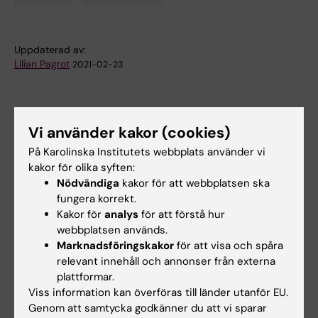
Tags
Uppdaterad av:
Lilian Pagrot
2021-02-23
Dela
Vi använder kakor (cookies)
På Karolinska Institutets webbplats använder vi
kakor för olika syften:
Relaterade artiklar
Nödvändiga
kakor för att webbplatsen ska
fungera korrekt.
Kakor för
analys
för att förstå hur
webbplatsen används.
Marknadsföringskakor
för att visa och spåra
relevant innehåll och annonser från externa
plattformar.
Viss information kan överföras till länder utanför EU.
Genom att samtycka godkänner du att vi sparar
1 jul 2026
1 jul 2026