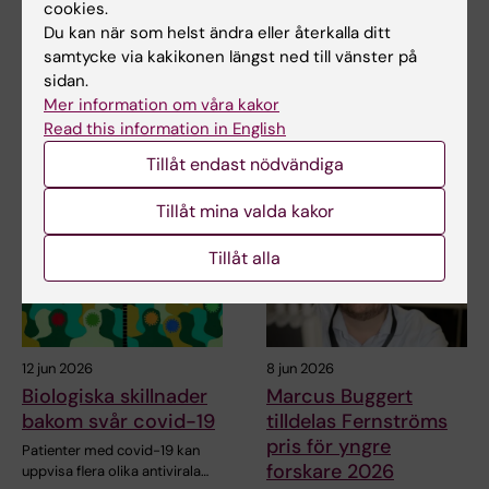
cookies.
Biologisk hjärtklaff
Biologisk hjärtklaff
Du kan när som helst ändra eller återkalla ditt
alternativ för kvinnor
alternativ för kvinnor
samtycke via kakikonen längst ned till vänster på
som vill bli gravida
som vill bli gravida
sidan.
Vid allvarlig sjukdom i
Vid allvarlig sjukdom i
Mer information om våra kakor
aortaklaffen är valet av ny
aortaklaffen är valet av ny
Read this information in English
hjärtklaff särskilt…
hjärtklaff särskilt…
Tillåt endast nödvändiga
Tillåt mina valda kakor
Tillåt alla
12 jun 2026
8 jun 2026
Biologiska skillnader
Marcus Buggert
bakom svår covid-19
tilldelas Fernströms
pris för yngre
Patienter med covid-19 kan
forskare 2026
uppvisa flera olika antivirala…