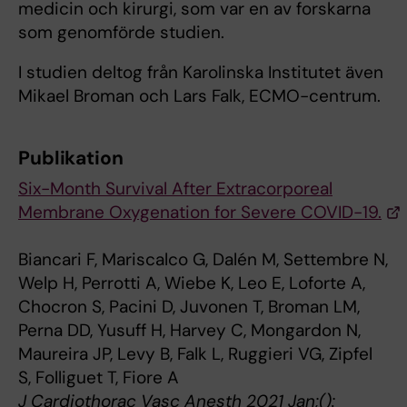
medicin och kirurgi, som var en av forskarna
som genomförde studien.
I studien deltog från Karolinska Institutet även
Mikael Broman och Lars Falk, ECMO-centrum.
Publikation
Six-Month Survival After Extracorporeal
Membrane Oxygenation for Severe COVID-19.
Biancari F, Mariscalco G, Dalén M, Settembre N,
Welp H, Perrotti A, Wiebe K, Leo E, Loforte A,
Chocron S, Pacini D, Juvonen T, Broman LM,
Perna DD, Yusuff H, Harvey C, Mongardon N,
Maureira JP, Levy B, Falk L, Ruggieri VG, Zipfel
S, Folliguet T, Fiore A
J Cardiothorac Vasc Anesth 2021 Jan;():