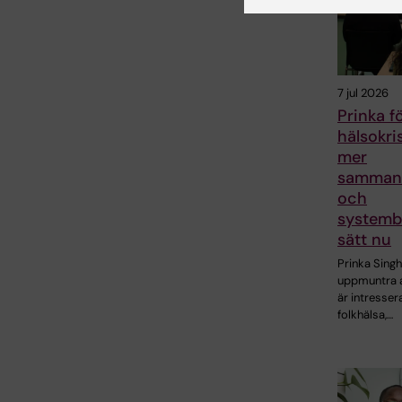
7 jul 2026
Prinka f
hälsokri
mer
samman
och
systemb
sätt nu
Prinka Singh
uppmuntra 
är intresser
folkhälsa,…