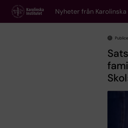
Skip
to
Nyheter från Karolinska 
main
content
Public
Sats
fami
Skol