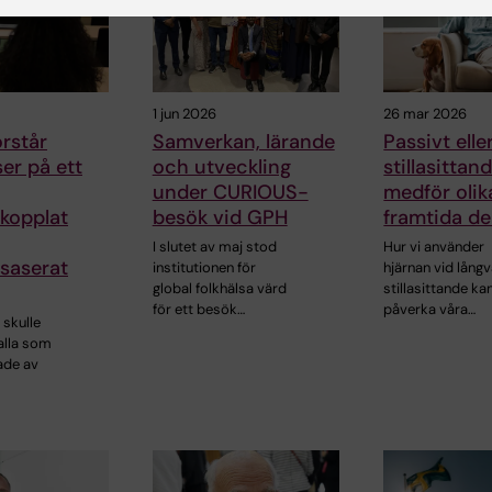
1 jun 2026
26 mar 2026
örstår
Samverkan, lärande
Passivt elle
ser på ett
och utveckling
stillasittan
under CURIOUS-
medför olika
kopplat
besök vid GPH
framtida d
I slutet av maj stod
Hur vi använder
saserat
institutionen för
hjärnan vid långv
global folkhälsa värd
stillasittande ka
för ett besök…
påverka våra…
 skulle
alla som
ade av