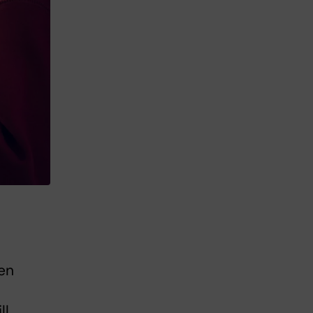
en
ll