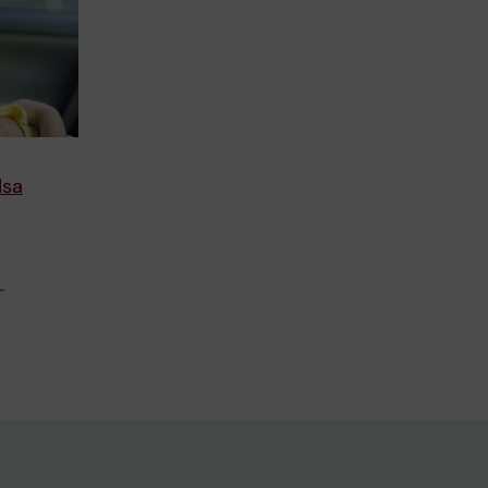
lsa
…