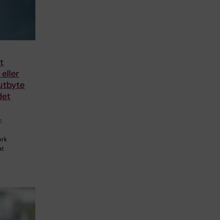
t
eller
utbyte
det
c
ork
at