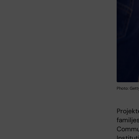
Photo: Gett
Projekt
familj
Communi
Institu