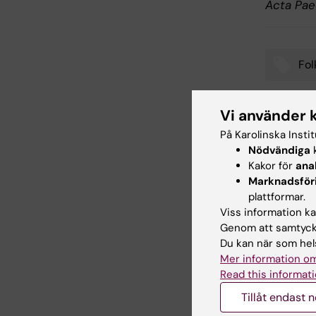
Acta Pae
Fol
Tags
Vi använder 
Uppdatera
På Karolinska Insti
Maja Rudo
Nödvändiga
k
Kakor för
ana
Marknadsför
plattformar.
Dela
Viss information kan
Genom att samtycka
Du kan när som hels
Mer information om
Relater
Read this informati
Tillåt endast 