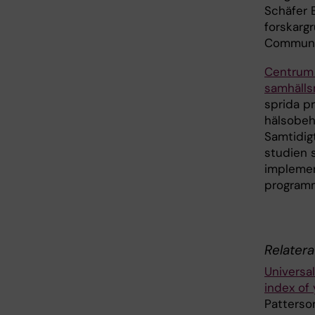
Schäfer E
forskarg
Communit
Centrum 
samhälls
sprida p
hälsobeh
Samtidig
studien s
implemen
programm
Relatera
Universa
index of 
Patterso