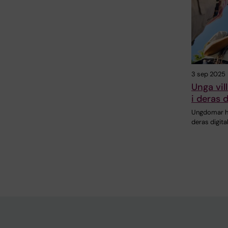
3 sep 2025
Unga vil
i deras d
Ungdomar ha
deras digita