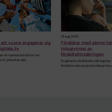
19 aug 2025
l att vuxna engagerar sig
Föräldrar med sämre hä
igitala liv
missgynnas av
föräldraförsäkringen
r en nyanserad bild av hur
la liv påverkar det…
En generös föräldraförsäkring kan
förbättra den psykiska hälsan hos