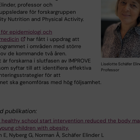
linder, professor och
ruppsledare för forskargruppen
y Nutrition and Physical Activity.
för epidemiologi och
medicin
har fått i uppdrag att
rogrammet i områden med större
ov de kommande två åren.
t är forskarna i slutfasen av IMPROVE
Liselotte Schäfer Elin
om syftar till att identifiera effektiva
Professor
teringsstrategier för att
et ska genomföras med hög följsamhet.
d publikation:
l healthy school start intervention reduced the body m
young children with obesity.
n E, Nyberg G, Norman Å, Schäfer Elinder L