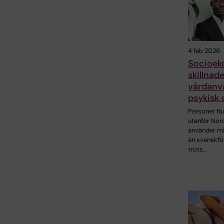
4 feb 2026
Socioek
skillnade
vårdanv
psykisk 
Personer f
utanför Nor
använder mi
än svenskf
trots…