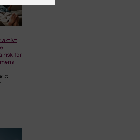
r aktivt
de
 risk för
emens
arigt
n