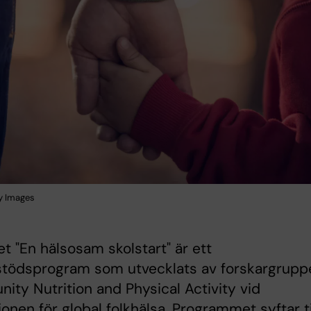
y Images
et "En hälsosam skolstart" är ett
estödsprogram som utvecklats av forskargrupp
ty Nutrition and Physical Activity vid
tionen för global folkhälsa. Programmet syftar ti