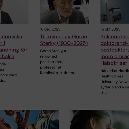
16 dec 2025
15 okt 2025
onomiska
Till minne av Göran
Sök nordisk
r i
Sterky (1930-2025)
doktorand- 
ändning för
postdoktor
Göran Sterky, a
ohälsa
inom områ
renowned
paediatrician,
Hälsokriser
ödda
professor at
den
Nätverket Nordi
Karolinska Institutet…
ndre vård
Health Crises
ödda
University Netw
syftar bland ann
till…