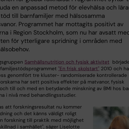
juda en anpassad metod för elevhälsa och lära
stöd till barnfamiljer med hälsosamma
vanor. Programmet har mottagits positivt av
erna i Region Stockholm, som nu har avsatt me
ten för ytterligare spridning i områden med
hälsobehov.
ngsgruppen
Samhällsnutrition och fysisk aktivitet
börjad
 familjestödsprogrammet
"En frisk skolstart"
2010 och ha
ss genomfört tre kluster- randomiserade kontrollerade
Forskarna har sett positiva effekter på matvanor, fysisk
t och till och med en betydande minskning av BMI hos ba
a i nivå med behandlingsstudier.
as att forskningsresultat nu kommer
ndning och det känns väldigt roligt
ån forskning till praktik med möjlighet
skillnad i samhället", säger Liselotte