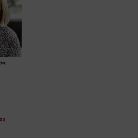
der,
ass