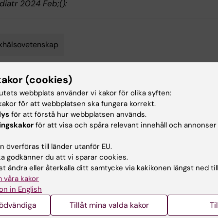
diatr 2024 Feb;():
khälsovetenskap
kakor (cookies)
d av:
Innehål
tutets webbplats använder vi kakor för olika syften:
lphson
Liselotte Sch
akor för att webbplatsen ska fungera korrekt.
2024-03-20
lys
för att förstå hur webbplatsen används.
ingskakor
för att visa och spåra relevant innehåll och annonser
 överföras till länder utanför EU.
 godkänner du att vi sparar cookies.
t ändra eller återkalla ditt samtycke via kakikonen längst ned til
 våra kakor
ade artiklar
on in English
nödvändiga
Tillåt mina valda kakor
Ti