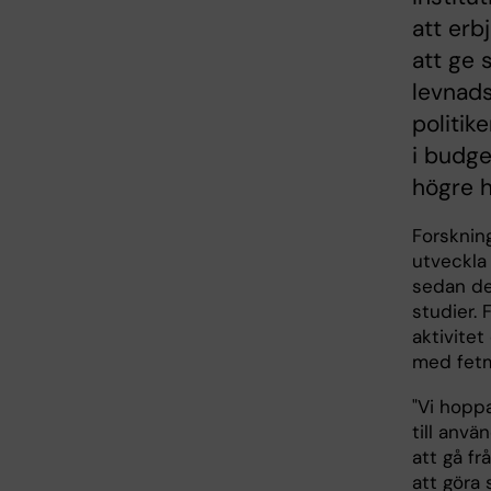
att erb
att ge 
levnads
politik
i budge
högre 
Forskni
utveckla
sedan de
studier. 
aktivite
med fetm
"Vi hopp
till anvä
att gå fr
att göra 