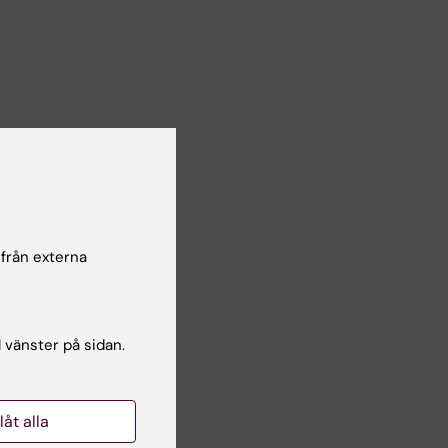
lsgranskare:
äfer Elinder
 från externa
l vänster på sidan.
llåt alla