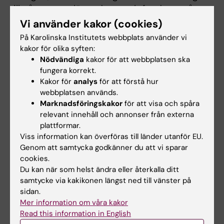
till någon som läser detta och funderar på att
söka till masterprogrammet Public Health in
Vi använder kakor (cookies)
Disasters, är hennes svar snabbt och
På Karolinska Institutets webbplats använder vi
uppmuntrande:
kakor för olika syften:
Nödvändiga
kakor för att webbplatsen ska
fungera korrekt.
Gör det! Det är bland det bästa jag
Kakor för
analys
för att förstå hur
någonsin har gjort, och jag skulle
webbplatsen används.
rekommendera alla som har samma
Marknadsföringskakor
för att visa och spåra
möjlighet som jag att söka. Det kan
relevant innehåll och annonser från externa
plattformar.
vara utmanande ibland, men
Viss information kan överföras till länder utanför EU.
kombinationen av de akademiska
Genom att samtycka godkänner du att vi sparar
färdigheterna du lär dig och de
cookies.
sociala erfarenheter du får kommer
Du kan när som helst ändra eller återkalla ditt
att öppna dörrar för din framtida
samtycke via kakikonen längst ned till vänster på
sidan.
karriär och stärka din personliga
Mer information om våra kakor
utveckling.
Read this information in English