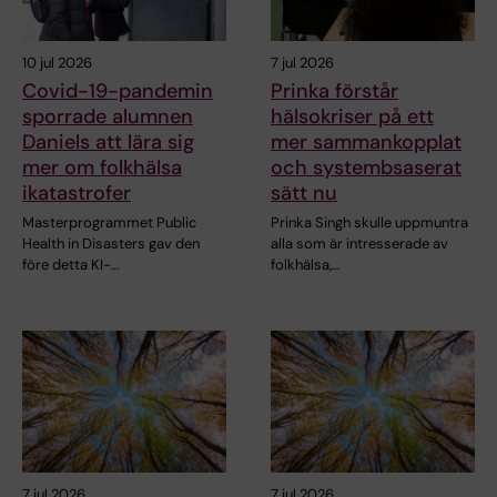
10 jul 2026
7 jul 2026
Covid-19-pandemin
Prinka förstår
sporrade alumnen
hälsokriser på ett
Daniels att lära sig
mer sammankopplat
mer om folkhälsa
och systembsaserat
ikatastrofer
sätt nu
Masterprogrammet Public
Prinka Singh skulle uppmuntra
Health in Disasters gav den
alla som är intresserade av
före detta KI-…
folkhälsa,…
7 jul 2026
7 jul 2026