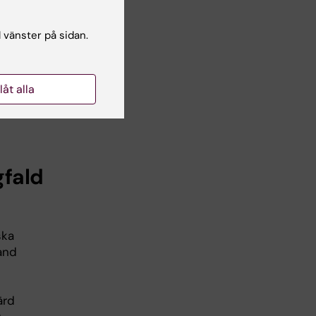
l vänster på sidan.
e
lsa
llåt alla
att
er
gfald
ska
and
ärd