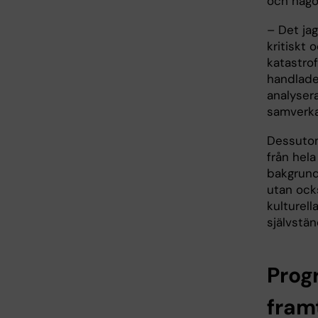
och någo
– Det ja
kritiskt
katastro
handlade
analyser
samverkar
Dessutom
från hela
bakgrunde
utan ocks
kulturel
självstä
Prog
framt