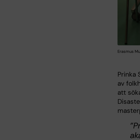
Erasmus Mun
Prinka 
av folk
att sök
Disast
master
”P
ak