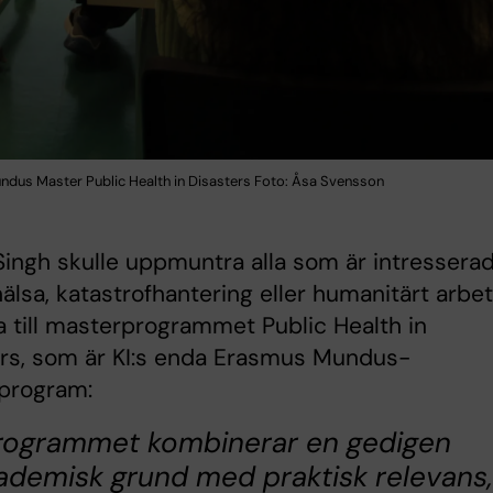
dus Master Public Health in Disasters Foto: Åsa Svensson
Singh skulle uppmuntra alla som är intressera
hälsa, katastrofhantering eller humanitärt arbe
a till masterprogrammet Public Health in
ers, som är KI:s enda Erasmus Mundus-
program:
rogrammet kombinerar en gedigen
ademisk grund med praktisk relevans,