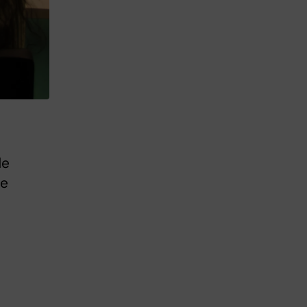
de
te