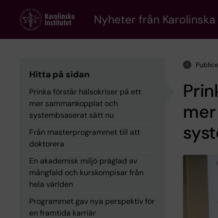
Skip
to
Nyheter från Karolinska 
main
content
Public
Hitta på sidan
Prin
Prinka förstår hälsokriser på ett
mer sammankopplat och
mer
systembsaserat sätt nu
syst
Från masterprogrammet till att
doktorera
En akademisk miljö präglad av
mångfald och kurskompisar från
hela världen
Programmet gav nya perspektiv för
en framtida karriär