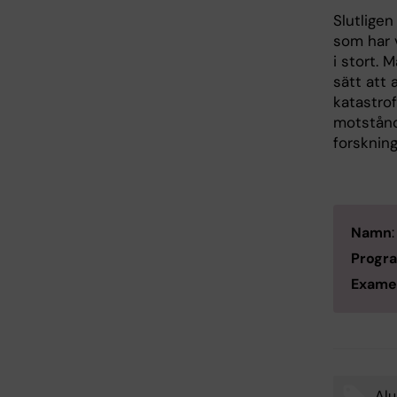
Slutligen
som har v
i stort. 
sätt att 
katastro
motstånd
forsknin
Namn
Progr
Exame
Al