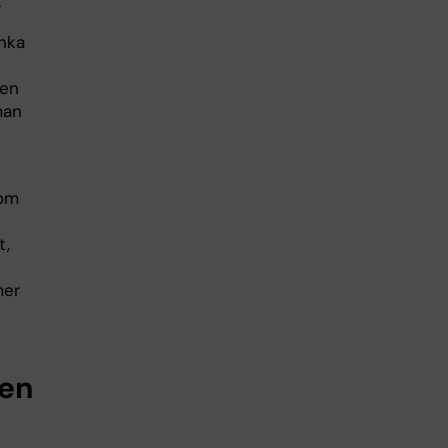
:
nka
gen
man
kom
t,
mer
 en