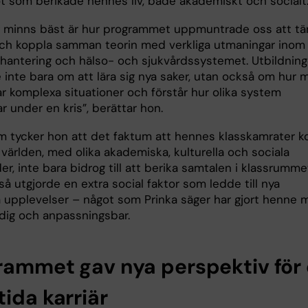
t som berikade hennes liv, både akademiskt och socialt
g minns bäst är hur programmet uppmuntrade oss att tä
 och koppla samman teorin med verkliga utmaningar inom
fhantering och hälso- och sjukvårdssystemet. Utbildnin
 inte bara om att lära sig nya saker, utan också om hur 
ar komplexa situationer och förstår hur olika system
 under en kris”, berättar hon.
 tycker hon att det faktum att hennes klasskamrater 
 världen, med olika akademiska, kulturella och sociala
r, inte bara bidrog till att berika samtalen i klassrumme
å utgjorde en extra social faktor som ledde till nya
la upplevelser – något som Prinka säger har gjort henne 
ndig och anpassningsbar.
rammet gav nya perspektiv för
ida karriär