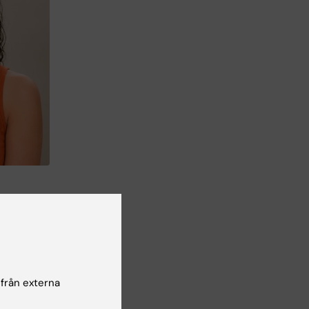
e i
on
ng
 från externa
 vid