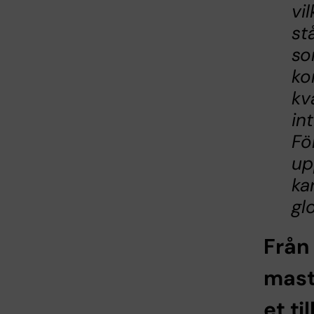
vil
st
so
ko
kv
in
Fö
up
ka
gl
Från
mas
et til