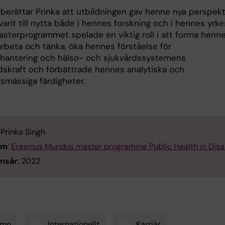
 berättar Prinka att utbildningen gav henne nya perspekt
arit till nytta både i hennes forskning och i hennes yrke
Masterprogrammet spelade en viktig roll i att forma henn
arbeta och tänka, öka hennes förståelse för
fhantering och hälso- och sjukvårdssystemens
skraft och förbättrade hennes analytiska och
gsmässiga färdigheter.
: Prinka Singh
am
:
Erasmus Mundus master programme Public Health in Disa
nsår
: 2022
umn
Internationellt
Karriär