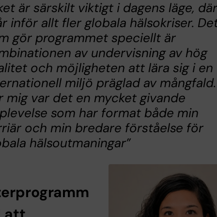
ket är särskilt viktigt i dagens läge, där
år inför allt fler globala hälsokriser. De
m gör programmet speciellt är
mbinationen av undervisning av hög
alitet och möjligheten att lära sig i en
ternationell miljö präglad av mångfald.
r mig var det en mycket givande
plevelse som har format både min
rriär och min bredare förståelse för
obala hälsoutmaningar”
terprogramm
l att