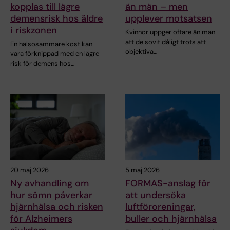
kopplas till lägre
än män – men
demensrisk hos äldre
upplever motsatsen
i riskzonen
Kvinnor uppger oftare än män
att de sovit dåligt trots att
En hälsosammare kost kan
objektiva…
vara förknippad med en lägre
risk för demens hos…
20 maj 2026
5 maj 2026
Ny avhandling om
FORMAS-anslag för
hur sömn påverkar
att undersöka
hjärnhälsa och risken
luftföroreningar,
för Alzheimers
buller och hjärnhälsa