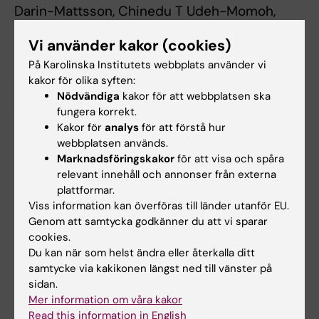
Darin-Mattsson, Chinedu T Udeh-Momoh,
Jasper Holleman, Ingemar Kåreholt, Malin
Vi använder kakor (cookies)
Aspö, Göran Hagman, Miia Kivipelto, Alina
Solomon, Anna Marseglia, Shireen Sindi.
På Karolinska Institutets webbplats använder vi
kakor för olika syften:
Alzheimer's & Dementia: The Journal of the
Nödvändiga
kakor för att webbplatsen ska
Alzheimer's Association,
online 4 juni 2024,
fungera korrekt.
doi: 10.1002/alz.13866.
Kakor för
analys
för att förstå hur
webbplatsen används.
Marknadsföringskakor
för att visa och spåra
relevant innehåll och annonser från externa
Alzheimers sjukdom
plattformar.
Demens
Neurobiologi
Tags
Viss information kan överföras till länder utanför EU.
Genom att samtycka godkänner du att vi sparar
cookies.
Uppdaterad av:
Du kan när som helst ändra eller återkalla ditt
Felicia Lindberg
2024-06-11
samtycke via kakikonen längst ned till vänster på
sidan.
Mer information om våra kakor
Dela
Read this information in English