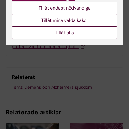
Tillåt endast nödvändiga
Tillåt mina valda kakor
Mer om det här ämnet
Tillåt alla
Artikel i The Conversation: An active brain can
protect you from dementia, but …
Relaterat
Tema: Demens och Alzheimers sjukdom
Relaterade artiklar