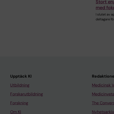
Stort e
med foku
I slutet av 
deltagare fö
Upptäck KI
Redaktione
Utbildning
Medicinsk 
Forskarutbildning
Medicinvet
Forskning
The Conver
Om KI
Nyhetsarkiv