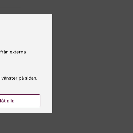
lsgranskare:
lin Sellberg
 från externa
l vänster på sidan.
llåt alla