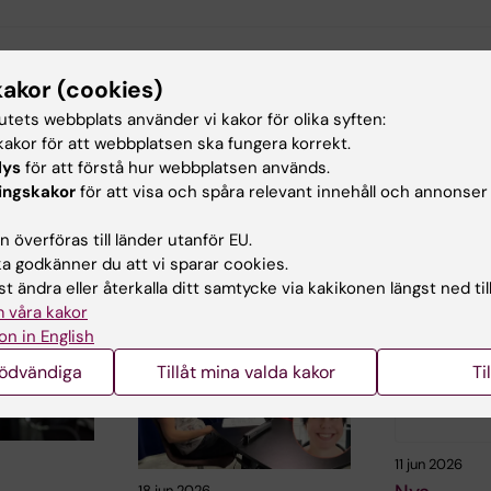
d av:
Innehål
kakor (cookies)
nnsjö
Ma
2024-04-24
tutets webbplats använder vi kakor för olika syften:
akor för att webbplatsen ska fungera korrekt.
lys
för att förstå hur webbplatsen används.
ingskakor
för att visa och spåra relevant innehåll och annonser
 överföras till länder utanför EU.
 godkänner du att vi sparar cookies.
ade artiklar
t ändra eller återkalla ditt samtycke via kakikonen längst ned til
 våra kakor
on in English
nödvändiga
Tillåt mina valda kakor
Ti
11 jun 2026
18 jun 2026