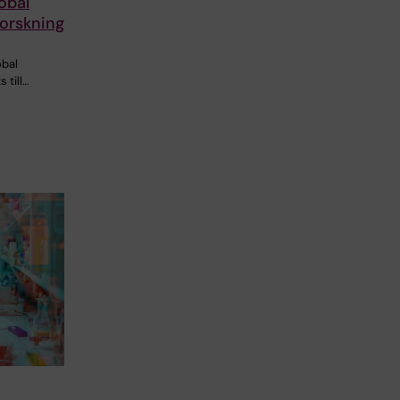
lobal
orskning
obal
 till…