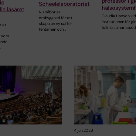
professor i g
de
Scheelelaboratoriet
hälsosystemf
älle läsåret
Nu påbörjas
Claudia Hanson vid
ombyggnad för att
institutionen för gl
skapa en ny sal för
kan
folkhälsa har utsetts
tentamen och…
r som
ående
…
4 jun 2026