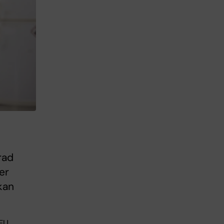
rad
er
kan
VFU