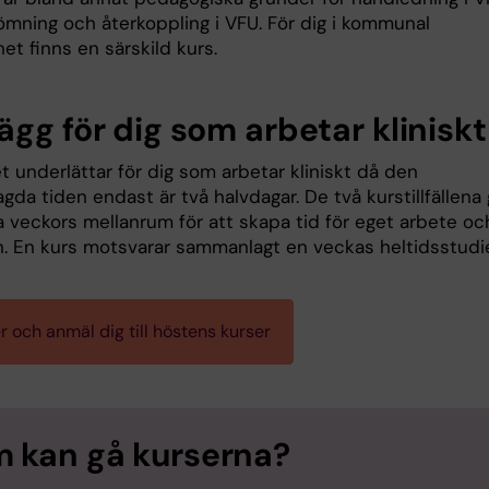
mning och återkoppling i VFU. För dig i kommunal
et finns en särskild kurs.
gg för dig som arbetar kliniskt
 underlättar för dig som arbetar kliniskt då den
da tiden endast är två halvdagar. De två kurstillfällena
a veckors mellanrum för att skapa tid för eget arbete oc
on. En kurs motsvarar sammanlagt en veckas heltidsstudie
r och anmäl dig till höstens kurser
 kan gå kurserna?