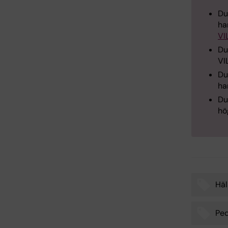
Du
ha
VI
Du
VI
Du
ha
Du
hö
Häl
Tags
Pe