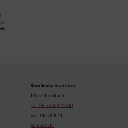
r
n
are
teg…
Karolinska Institutet
171 77 Stockholm
Tel: 08-524 800 00
Fax: 08-31 11 01
Kontakta KI