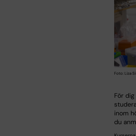
Foto: Liza 
För dig
studer
inom h
du anmä
Kurserna