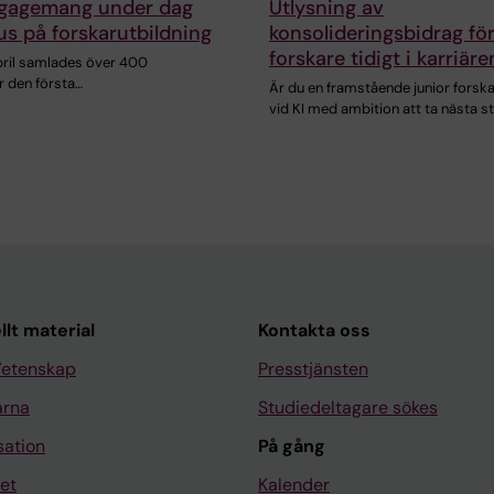
ngagemang under dag
Utlysning av
s på forskarutbildning
konsolideringsbidrag fö
forskare tidigt i karriäre
april samlades över 400
r den första…
Är du en framstående junior forsk
vid KI med ambition att ta nästa s
llt material
Kontakta oss
Vetenskap
Presstjänsten
arna
Studiedeltagare sökes
sation
På gång
et
Kalender