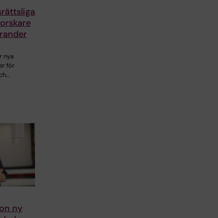
rättsliga
forskare
rander
r nya
er för
ch…
on ny