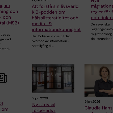
Nya
ngar i
migrations
Att förstå sin livsvärld:
ning och
regler för 
KIB-podden om
- och
och dokto
hälsolitteraticitet och
tal (MS2)
media- &
Den svenska
informationskunnighet
regeringen infö
migrationsregl
 ges av
Hur förhåller vi oss till det
doktorander o
gen vid
överflöd av information vi
t
har tillgång till…
sstöd…
9 jun 2026
9 jun 2026
g!
Ny skrivsal
Claudia Hans
n om
förbereds i