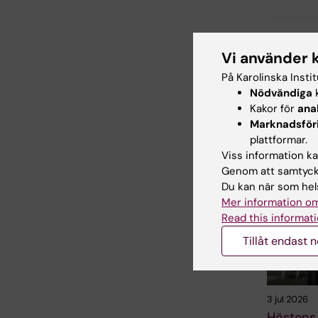
Uppdatera
Vi använder 
Louise Grä
På Karolinska Insti
Nödvändiga
k
Kakor för
ana
Dela
Marknadsför
plattformar.
Viss information kan
Genom att samtycka
Relater
Du kan när som hels
Mer information om
Read this informati
Tillåt endast 
3 jul 2026
Höstens