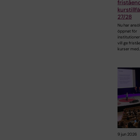
friståen
kurstillf
27/28
Nu har ansö
öppnat för
institutione
vill ge frist
kurser med
9 jun 2026