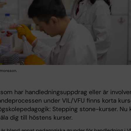
Simonsson.
 som har handledningsuppdrag eller är involve
andeprocessen under VIL/VFU finns korta kurs
ögskolepedagogik: Stepping stone-kurser. Nu 
la dig till höstens kurser.
 är bland annat pedagogiska grunder för handledning i 