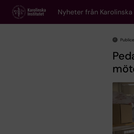
Skip
to
Nyheter från Karolinska 
main
content
Public
Peda
möt