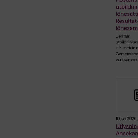
utbildni
lönesätt
Resultat
lönesam
Den här
utbildningen
HR-avdelnin
Gemensam
verksamhet
10 jun 2026
Utlysnin
Ansöka