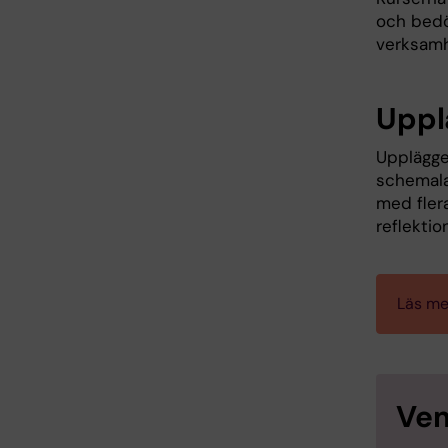
och bedö
verksamh
Upplä
Upplägget
schemalag
med fler
reflekti
Läs me
Vem