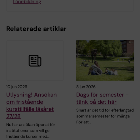
Lönebildning
Relaterade artiklar
10 jun 2026
8 jun 2026
Utlysning! Ansökan
Dags för semester -
om fristående
tänk på det här
kurstillfälle läsåret
Snart är det tid för efterlängtad
27/28
sommarsemester för många.
För att…
Nu har ansökan öppnat för
institutioner som vill ge
fristående kurser med…