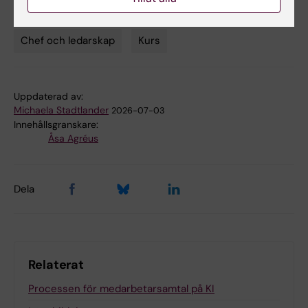
Chef och ledarskap
Kurs
Tags
Uppdaterad av:
Michaela Stadtlander
2026-07-03
Innehållsgranskare:
Åsa Agréus
Dela
Relaterat
Processen för medarbetarsamtal på KI