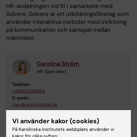
HR-avdelningen vid KI i samarbete med
Solvere. Solvere är ett utbildningsföretag som
använder interaktiva metoder med inriktning
på kommunikation och samspel mellan
människor.
Carolina Ström
HR-Specialist
Telefon:
+46852486634
E-post:
carolina.strom@ki.se
Vi använder kakor (cookies)
På Karolinska Institutets webbplats använder vi
Åsa Agréus
kakor för olika syften: