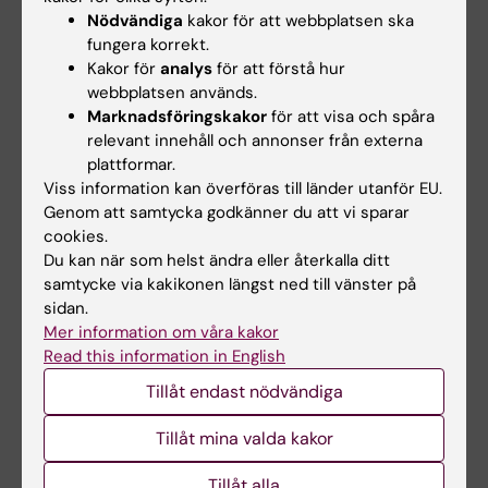
HR-specialist
Nödvändiga
kakor för att webbplatsen ska
fungera korrekt.
Telefon:
Kakor för
analys
för att förstå hur
+46852486577
webbplatsen används.
E-post:
Marknadsföringskakor
för att visa och spåra
asa.agreus@ki.se
relevant innehåll och annonser från externa
Organisatorisk tillhörighet:
plattformar.
Gemensamt verksamhetsstöd
Viss information kan överföras till länder utanför EU.
Genom att samtycka godkänner du att vi sparar
cookies.
Jenny Wärnlund
Du kan när som helst ändra eller återkalla ditt
samtycke via kakikonen längst ned till vänster på
HR-specialist
sidan.
Mer information om våra kakor
Telefon:
Read this information in English
+46852486858
E-post:
Tillåt endast nödvändiga
jenny.warnlund@ki.se
Organisatorisk tillhörighet:
Tillåt mina valda kakor
Gemensamt verksamhetsstöd
Tillåt alla