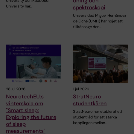
dning och
University och Radboud
University har…
spektroskopi
Universidad Miguel Hernández
de Elche (UMH) har nöjet att
tillkännage den…
28 jul 2026
1 jul 2026
NeurotechEU:s
StratNeuro
vinterskola om
studentkåren
"Smart sleep:
StratNeuro har etablerat ett
Exploring the future
studentråd för att stärka
kopplingen mellan…
of sleep
measurements"