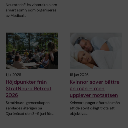
NeurotechEU:s vinterskola om
smart sömn, som organiseras
av Medical…
1 jul 2026
16 jun 2026
Höjdpunkter från
Kvinnor sover bättre
StratNeuro Retreat
än män – men
2026
upplever motsatsen
StratNeuro‑gemenskapen
Kvinnor uppger oftare än män
samlades återigen på
att de sovit dåligt trots att
Djurönäset den 3–5 juni för…
objektiva…