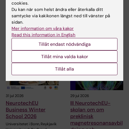
cookies.
Du kan när som helst ändra eller återkalla ditt
samtycke via kakikonen längst ned till vänster på
Dela
sidan.
Mer information om våra kakor
Read this information in English
Relaterade artiklar
Tillåt endast nödvändiga
Tillåt mina valda kakor
Tillåt alla
31 jul 2026
29 jul 2026
NeurotechEU
III NeurotechEU-
Business Winter
skolan om om
School 2026
preklinisk
magnetresonansavbil
Universitetet i Bonn, Reykjavík