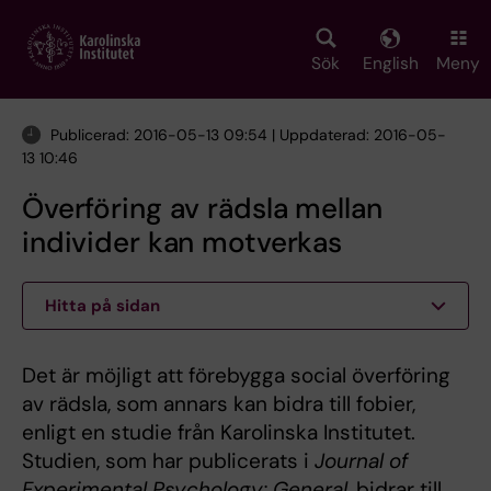
Skip
to
main
Sök
English
Meny
content
Publicerad: 2016-05-13 09:54 | Uppdaterad: 2016-05-
13 10:46
Överföring av rädsla mellan
individer kan motverkas
Hitta på sidan
Det är möjligt att förebygga social överföring
av rädsla, som annars kan bidra till fobier,
enligt en studie från Karolinska Institutet.
Studien, som har publicerats i
Journal of
Experimental Psychology: General
, bidrar till