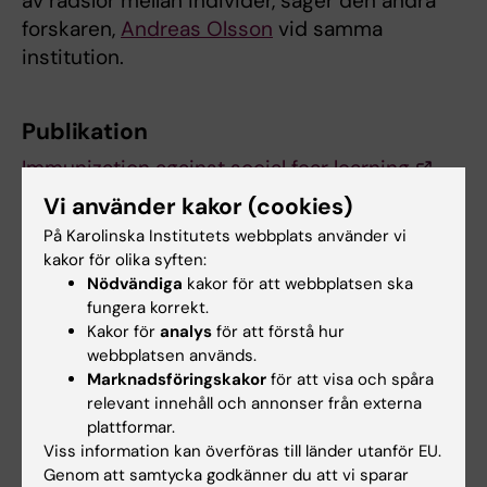
av rädslor mellan individer, säger den andra
forskaren,
Andreas Olsson
vid samma
institution.
Publikation
Immunization against social fear learning
Armita Golkar och Andreas Olsson
Vi använder kakor (cookies)
Journal of Experimental Psychology: General
,
På Karolinska Institutets webbplats använder vi
published online 14 April 2016, doi
kakor för olika syften:
10.1037/xge0000173
Nödvändiga
kakor för att webbplatsen ska
fungera korrekt.
Kakor för
analys
för att förstå hur
webbplatsen används.
Klinisk neurovetenskap
Psykologi
Tags
Marknadsföringskakor
för att visa och spåra
relevant innehåll och annonser från externa
plattformar.
Uppdaterad av:
Viss information kan överföras till länder utanför EU.
Webb Admin
2016-05-13
Genom att samtycka godkänner du att vi sparar