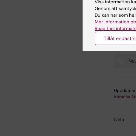
Changgen
Viss information kan
Gonzales,
Genom att samtycka
Alessandr
Du kan när som hels
Luda Diat
Mer information om
Ernfors
Read this informati
Science, 
Tillåt endast 
Neu
Tags
Uppdatera
Katarina S
Dela