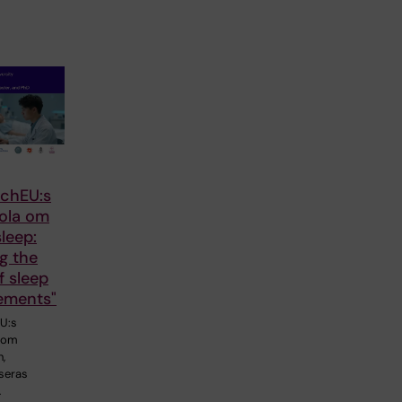
chEU:s
kola om
leep:
g the
f sleep
ements"
U:s
a om
,
seras
…