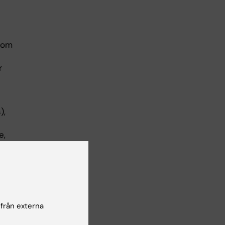
som
r
),
e,
 från externa