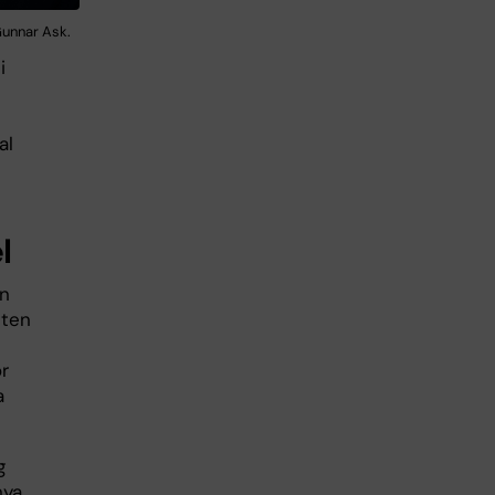
 Gunnar Ask.
i
al
l
on
eten
or
a
g
nya