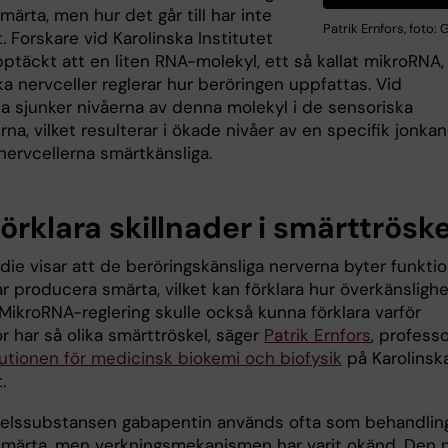
 smärta, men hur det går till har inte
Patrik Ernfors, foto:
t. Forskare vid Karolinska Institutet
ptäckt att en liten RNA-molekyl, ett så kallat mikroRNA, 
a nervceller reglerar hur beröringen uppfattas. Vid
a sjunker nivåerna av denna molekyl i de sensoriska
rna, vilket resulterar i ökade nivåer av en specifik jonkan
nervcellerna smärtkänsliga.
örklara skillnader i smärttröske
die visar att de beröringskänsliga nerverna byter funkti
r producera smärta, vilket kan förklara hur överkänsligh
MikroRNA-reglering skulle också kunna förklara varför
 har så olika smärttröskel, säger
Patrik Ernfors
, profess
tutionen för medicinsk biokemi och biofysik
på Karolinsk
.
lssubstansen gabapentin används ofta som behandlin
smärta, men verkningsmekanismen har varit okänd. Den 