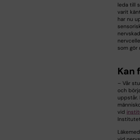
leda till
varit kän
har nu up
sensorisk
nervskad
nervcelle
som gör 
Kan f
– Vår stu
och börja
uppstår. 
människor
vid
insti
Institutet
Läkemede
vid nerv