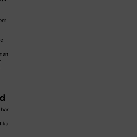
som
de
 man
r
e
ad
 har
fika