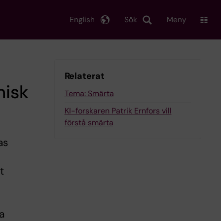
English
Sök
Meny
Relaterat
isk
Tema: Smärta
KI-forskaren Patrik Ernfors vill
förstå smärta
as
t
ra