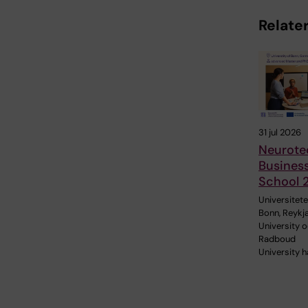
Relater
31 jul 2026
Neurote
Busines
School 
Universitetet
Bonn, Reykj
University 
Radboud
University h