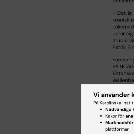
densamma
– Det är
kronisk 
Läkemede
riktar si
studie vi
Patrik Er
Forsknin
PAINCAGE
Vetenska
Wallenbe
Wellcome 
Vi använder 
På Karolinska Insti
Publ
Nödvändiga
k
Kakor för
ana
”MiR-183 
Marknadsför
basal an
plattformar.