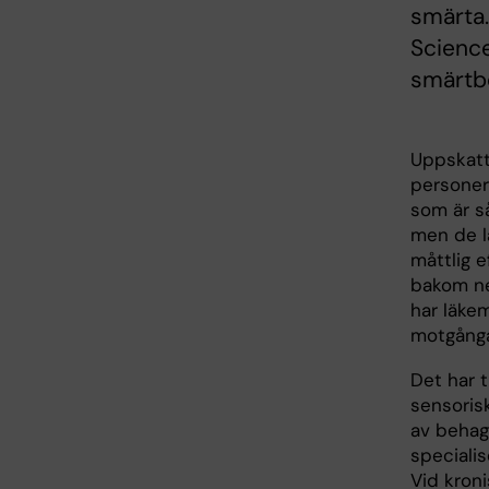
smärta.
Science
smärtb
Uppskatt
personer 
som är s
men de l
måttlig 
bakom ne
har läke
motgånga
Det har t
sensoris
av behag
speciali
Vid kron