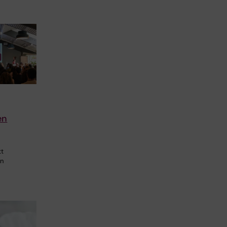
en
tt
en