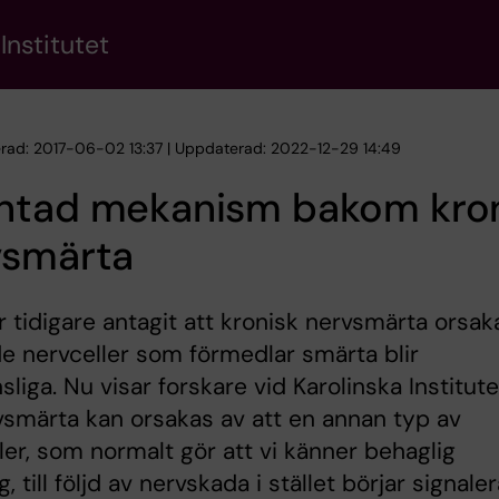
Institutet
erad: 2017-06-02 13:37 | Uppdaterad: 2022-12-29 14:49
ntad mekanism bakom kron
vsmärta
 tidigare antagit att kronisk nervsmärta orsak
de nervceller som förmedlar smärta blir
sliga. Nu visar forskare vid Karolinska Institute
vsmärta kan orsakas av att en annan typ av
ler, som normalt gör att vi känner behaglig
, till följd av nervskada i stället börjar signale