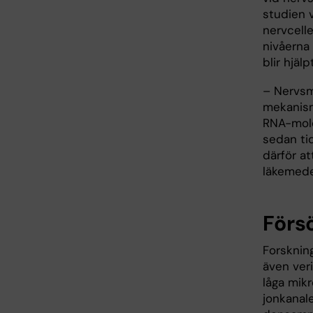
studien v
nervcell
nivåerna 
blir hjäl
– Nervsm
mekanisme
RNA-mole
sedan tid
därför a
läkemedel
Förs
Forsknin
även veri
låga mik
jonkanal