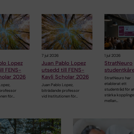
7 jul 2026
1 jul 2026
blo Lopez
Juan Pablo Lopez
StratNeuro
ill FENS-
utsedd till FENS-
studentkår
holar 2026
Kavli Scholar 2026
StratNeuro har
etablerat ett
Lopez,
Juan Pablo Lopez,
studentråd för a
professor
biträdande professor
stärka koppling
onen för…
vid Institutionen för…
mellan…