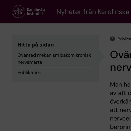
Skip
to
Nyheter från Karolinska 
main
content
Public
Hitta på sidan
Ovä
Oväntad mekanism bakom kronisk
nervsmärta
ner
Publikation
Man har
av att 
överkän
att ner
nervcel
beröring