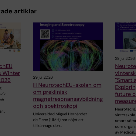
ade artiklar
28 jul 2026
chEU
Neurote
s Winter
vinters
29 jul 2026
2026
"Smart s
III NeurotechEU-skolan om
Explorin
 i
om preklinisk
future o
avík
magnetresonansavbildning
och
measur
och spektroskopi
NeurotechE
ar…
Universidad Miguel Hernández
vinterskol
de Elche (UMH) har nöjet att
smart sömn
tillkännage den…
som organi
av Medical