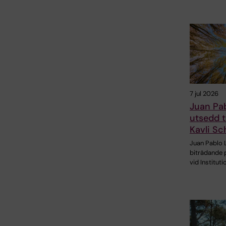
7 jul 2026
Juan Pa
utsedd t
Kavli Sc
Juan Pablo 
biträdande 
vid Instituti