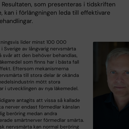
 Resultaten, som presenteras i tidskriften
, kan i förlängningen leda till effektivare
ehandlingar.
ningsvis lider minst 100 000
i Sverige av långvarig nervsmärta
å svår att den behöver behandlas,
äkemedel som finns har i bästa fall
effekt. Eftersom mekanismerna
rvsmärta till stora delar är okända
medelsindustrin mött stora
r i utvecklingen av nya läkemedel.
idigare antagits att vissa så kallade
ka nerver endast förmedlar känslan
lig beröring medan andra
serade smärtnerver förmedlar smärta.
isk nervsmärta kan normal beröring