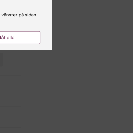
ny,
l vänster på sidan.
llåt alla