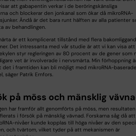
isar att gabapentin verkar i de beröringskänsliga
erna och blockerar den jonkanal som ökar då mikroRNA-
sjunker. Ändå är det bara runt hälften av alla patienter 
pta av behandlingen.
ärta är ett komplicerat tillstånd med flera bakomliggan
r. Det intressanta med vår studie är att vi kan visa att
kylen styr regleringen av 80 procent av de gener som
igare vet är involverade i nervsmärta. Min förhoppning ä
tt det i framtiden kan bli möjligt med mikroRNA-baserad
, säger Patrik Ernfors.
ök på möss och mänsklig vävn
gen har framför allt genomförts på möss, men resultaten
fierats i försök på mänsklig vävnad. Forskarna såg då att
roRNA-nivåer kunde kopplas till höga nivåer av den speci
en, och tvärtom, vilket tyder på att mekanismen är