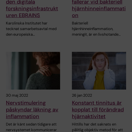
den digitala
fallerar vid bakteriell
forskningsinfrastrukt
hjärnhinneinflammati
uren EBRAINS
on
Karolinska Institutet har
Bakteriell
tecknat samarbetsavtal med
hjärnhinneinflammation,
den europeiska…
meningit, är en livshotande…
30 maj 2022
26 jan 2022
Nervstimulering
Konstant tinnitus är
påskyndar läkning av
kopplat till förändrad
inflammation
hjärnaktivitet
Det är känt sedan tidigare att
Hittills har det saknats en
nervsystemet kommunicerar
pålitlig objektiv metod för att