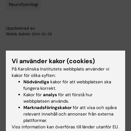
Neurofysiologi
Tags
Uppdaterad av:
Webb Admin
2014-10-29
Dela
Vi använder kakor (cookies)
På Karolinska Institutets webbplats använder vi
kakor för olika syften:
Relaterade artiklar
Nödvändiga
kakor för att webbplatsen ska
fungera korrekt.
Kakor för
analys
för att förstå hur
webbplatsen används.
Marknadsföringskakor
för att visa och spåra
relevant innehåll och annonser från externa
plattformar.
Viss information kan överföras till länder utanför EU.