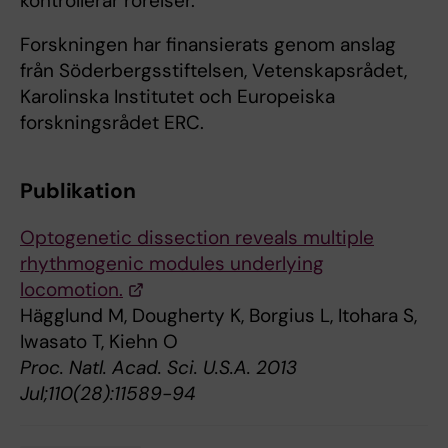
kontrollerar rörelser.
Forskningen har finansierats genom anslag
från Söderbergsstiftelsen, Vetenskapsrådet,
Karolinska Institutet och Europeiska
forskningsrådet ERC.
Publikation
Optogenetic dissection reveals multiple
rhythmogenic modules underlying
locomotion.
Hägglund M, Dougherty K, Borgius L, Itohara S,
Iwasato T, Kiehn O
Proc. Natl. Acad. Sci. U.S.A. 2013
Jul;110(28):11589-94