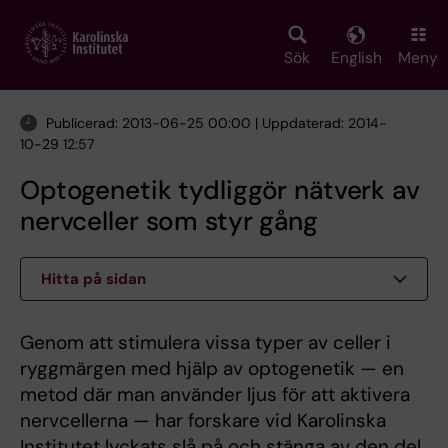
Skip
to
main
Sök
English
Meny
content
Publicerad: 2013-06-25 00:00 | Uppdaterad: 2014-
10-29 12:57
Optogenetik tydliggör nätverk av
nervceller som styr gång
Hitta på sidan
Genom att stimulera vissa typer av celler i
ryggmärgen med hjälp av optogenetik — en
metod där man använder ljus för att aktivera
nervcellerna — har forskare vid Karolinska
Institutet lyckats slå på och stänga av den del