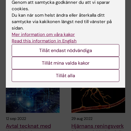
Genom att samtycka godkänner du att vi sparar
7 jan 2026
15 nov 2023
cookies.
Immunceller skyddar
Klustermetod kan
Du kan när som helst ändra eller återkalla ditt
i ryggmärgen när vi
bättre beskriva
samtycke via kakikonen längst ned till vänster på
blir äldre
sjukdomsförloppet
sidan.
vid skallskada
Mer information om våra kakor
Nervsystemets egna
immunceller hjälper till att
Read this information in English
Att följa
skydda ryggmärgen från…
hjärnskadebiomarkörer och
Tillåt endast nödvändiga
glukosvariation på patienter
som…
Tillåt mina valda kakor
Tillåt alla
12 sep 2022
29 aug 2022
Avtal tecknat med
Hjärnans reningsverk