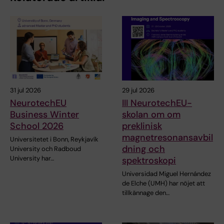
31 jul 2026
29 jul 2026
NeurotechEU
III NeurotechEU-
Business Winter
skolan om om
School 2026
preklinisk
magnetresonansavbil
Universitetet i Bonn, Reykjavík
dning och
University och Radboud
University har…
spektroskopi
Universidad Miguel Hernández
de Elche (UMH) har nöjet att
tillkännage den…