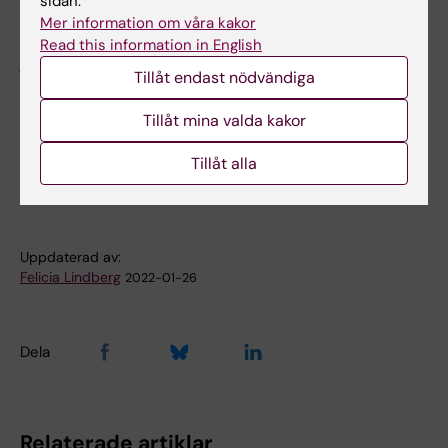
sidan.
Canlon och Christopher R. Cederroth.
The
Mer information om våra kakor
Journal of Clinical Investigation,
online 25
Read this information in English
januari 2022, doi: 10.1172/JCI155094.
Tillåt endast nödvändiga
Tillåt mina valda kakor
Hörsel och audiologi
Klinisk neurovetenskap
Tags
Tillåt alla
Neurofysiologi
Uppdaterad av:
Felicia Lindberg
2022-01-26
Dela
Relaterade artiklar