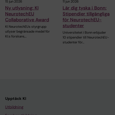
15 jun 2026
11 jun 2026
Ny utlysning: KI
Lär dig tyska i Bonn:
NeurotechEU
Stipendier tillgängliga
Collaborative Award
för NeurotechEU-
studenter
KI NeurotechEUs styrgrupp
utlyser begränsade medel för
Universitetet i Bonn erbjuder
KI:s forskare,…
10 stipendier till NeurotechEU-
studenter för…
Upptäck KI
Utbildning