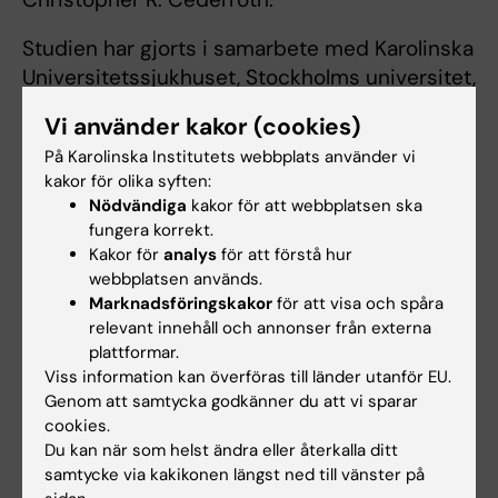
Studien har gjorts i samarbete med Karolinska
Universitetssjukhuset, Stockholms universitet,
Universitetet i Bergen och företaget Decibel
Vi använder kakor (cookies)
Therapeutics Inc och finansierats av bland
På Karolinska Institutets webbplats använder vi
andra Vetenskapsrådet, Forskningsrådet för
kakor för olika syften:
hälsa, arbetsliv och välfärd, Stockholm Stress
Nödvändiga
kakor för att webbplatsen ska
Center, GENDER-Net Co-Plus Fund “TIGER”
fungera korrekt.
och EU:s Horizon 2020 “ESIT” och “UNITI”.
Kakor för
analys
för att förstå hur
webbplatsen används.
Marknadsföringskakor
för att visa och spåra
Publikation
relevant innehåll och annonser från externa
plattformar.
”Alterations in auditory brainstem response
Viss information kan överföras till länder utanför EU.
distinguish occasional and constant
Genom att samtycka godkänner du att vi sparar
tinnitus”
. Niklas K. Edvall, Golbarg Mehraei,
cookies.
Martin Claeson, Andra Lazar, Jan Bulla,
Du kan när som helst ändra eller återkalla ditt
samtycke via kakikonen längst ned till vänster på
Constanze Leineweber, Inger Uhlén, Barbara