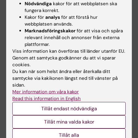
Nödvändiga
kakor för att webbplatsen ska
Covid-19
Psykiatri
Psykisk ohälsa
fungera korrekt.
Tags
Kakor för
analys
för att förstå hur
Psykossjukdomar
Vaccin
webbplatsen används.
Marknadsföringskakor
för att visa och spåra
relevant innehåll och annonser från externa
plattformar.
Uppdaterad av:
Viss information kan överföras till länder utanför EU.
Felicia Lindberg
2024-09-26
Genom att samtycka godkänner du att vi sparar
cookies.
Du kan när som helst ändra eller återkalla ditt
Dela
samtycke via kakikonen längst ned till vänster på
sidan.
Mer information om våra kakor
Read this information in English
Relaterat
Tillåt endast nödvändiga
Tema: Covid-19
Tillåt mina valda kakor
Tema: Vaccinforskning
Tillåt alla