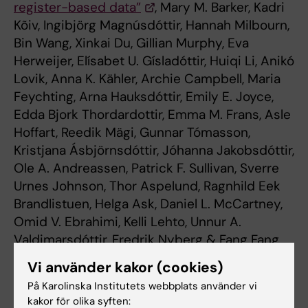
register-based data”
, Mary M. Barker, Kadri
Kõiv, Ingibjörg Magnúsdóttir, Hannah Milbourn,
Bin Wang, Xinkai Du, Gillian Murphy, Eva
Herweijer, Elísabet U. Gísladóttir, Huiqi Li, Anikó
Lovik, Anna K. Kähler, Archie Campbell, Maria
Feychting, Arna Hauksdóttir, Emily E. Joyce,
Edda Bjork Thordardottir, Emma M. Frans, Asle
Hoffart, Reedik Mägi, Gunnar Tómasson,
Kristjana Ásbjörnsdóttir, Jóhanna Jakobsdóttir,
Ole A. Andreassen, Patrick F. Sullivan, Sverre
Urnes Johnson, Thor Aspelund, Ragnhild Eek
Brandlistuen, Helga Ask, Daniel L. McCartney,
Omid V. Ebrahimi, Kelli Lehto, Unnur A.
Valdimarsdóttir, Fredrik Nyberg & Fang Fang,
Nature Communications
, online 26 september
Vi använder kakor (cookies)
2024, doi: 10.1038/s41467-024-52342-1.
På Karolinska Institutets webbplats använder vi
kakor för olika syften: