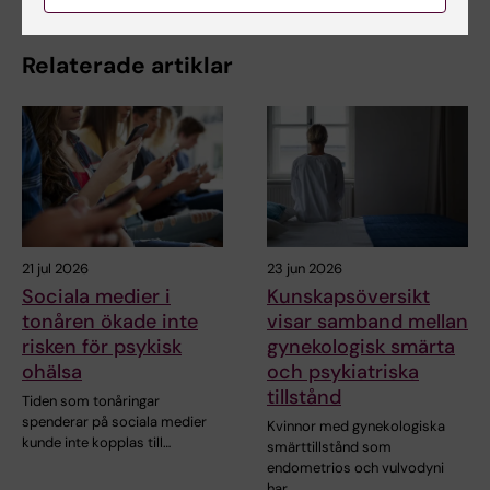
Relaterade artiklar
21 jul 2026
23 jun 2026
Sociala medier i
Kunskapsöversikt
tonåren ökade inte
visar samband mellan
risken för psykisk
gynekologisk smärta
ohälsa
och psykiatriska
tillstånd
Tiden som tonåringar
spenderar på sociala medier
Kvinnor med gynekologiska
kunde inte kopplas till…
smärttillstånd som
endometrios och vulvodyni
har…