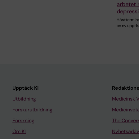
arbetet
depress
Hösttermine
en ny uppdr
Upptäck KI
Redaktione
Utbildning
Medicinsk 
Forskarutbildning
Medicinvet
Forskning
The Conver
Om KI
Nyhetsarkiv