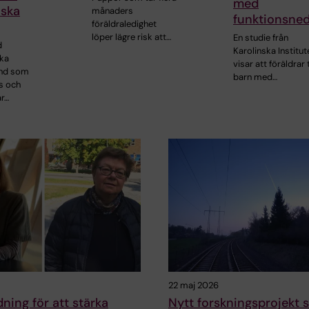
med
iska
månaders
funktionsned
föräldraledighet
löper lägre risk att…
En studie från
d
Karolinska Institut
ka
visar att föräldrar t
ånd som
barn med…
s och
ar…
22 maj 2026
dning för att stärka
Nytt forskningsprojekt 