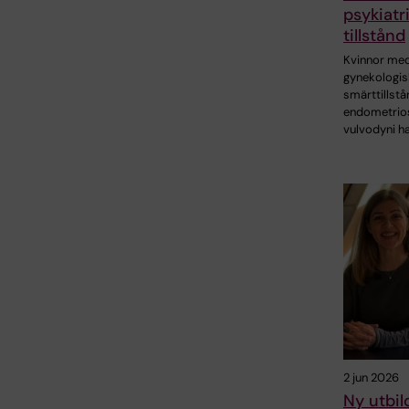
psykiatr
tillstånd
Kvinnor me
gynekologis
smärttillst
endometrio
vulvodyni h
2 jun 2026
Ny utbil