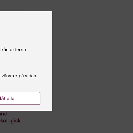
 från externa
l vänster på sidan.
llåt alla
ersikt
and
kologisk