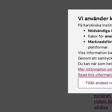
Dela
Vi använder 
På Karolinska Insti
Nödvändiga
k
Kakor för
ana
Relater
Marknadsför
plattformar.
Viss information kan
Genom att samtycka
Du kan när som hels
Mer information om
Read this informati
Tillåt endast 
21 jul 2026
Sociala 
tonåren 
risken f
ohälsa