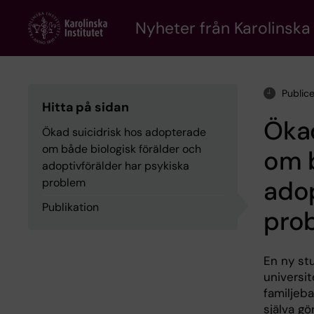
Skip
to
Nyheter från Karolinska 
main
content
Public
Hitta på sidan
Ökad
Ökad suicidrisk hos adopterade
om både biologisk förälder och
om b
adoptivförälder har psykiska
adop
problem
Publikation
pro
En ny st
universit
familjeb
själva g