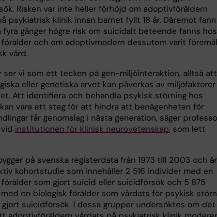
sök. Risken var inte heller förhöjd om adoptivföräldern
å psykiatrisk klinik innan barnet fyllt 18 år. Däremot fann
a fyra gånger högre risk om suicidalt beteende fanns ho
k förälder och om adoptivmodern dessutom varit föremål
sk vård.
 ser vi som ett tecken på gen-miljöinteraktion, alltså att
giska eller genetiska arvet kan påverkas av miljöfaktorer
livet. Att identifiera och behandla psykisk störning hos
 kan vara ett steg för att hindra att benägenheten för
dlingar får genomslag i nästa generation, säger professo
 vid
institutionen för klinisk neurovetenskap
, som lett
bygger på svenska registerdata från 1973 till 2003 och ä
ktiv kohortstudie som innehåller 2 516 individer med en
 förälder som gjort suicid eller suicidförsök och 5 875
 med en biologisk förälder som vårdats för psykisk störn
 gjort suicidförsök. I dessa grupper undersöktes om det
tt adoptivföräldern vårdats på psykiatrisk klinik modere