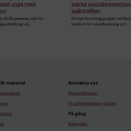
 med unga med
stärka suicidprevention
ion
spårtrafiken
n 2026 planeras start för
Ett nytt forskningsprojekt vid Nati
agsutbildning vid…
centrum för suicidforskning och…
llt material
Kontakta oss
Vetenskap
Presstjänsten
arna
Studiedeltagare sökes
sation
På gång
et
Kalender