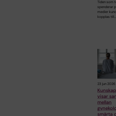
Tiden som t
spenderar p
medier kund
kopplas till…
23 jun 2026
Kunskap
visar s
mellan
gynekolo
smärta 