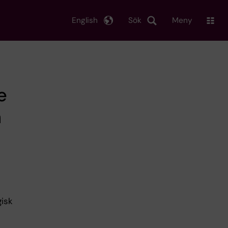
English
Sök
Meny
e
h
gisk