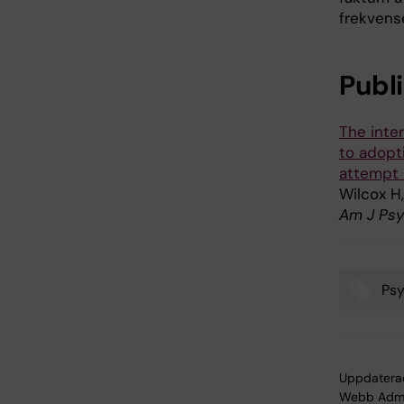
frekvens
Publ
The inter
to adopt
attempt h
Wilcox H
Am J Psy
Psy
Tags
Uppdatera
Webb Adm