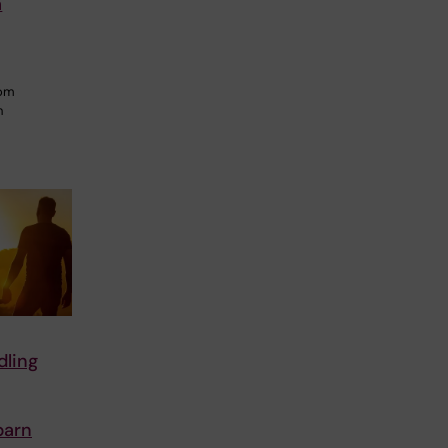
a
som
h
ling
 barn