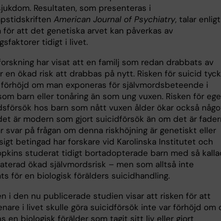
sjukdom. Resultaten, som presenteras i
pstidskriften
American Journal of Psychiatry
, talar enligt
 för att det genetiska arvet kan påverkas av
sfaktorer tidigt i livet.
forskning har visat att en familj som redan drabbats av
r en ökad risk att drabbas på nytt. Risken för suicid tyc
 förhöjd om man exponeras för självmordsbeteende i
som barn eller tonåring än som ung vuxen. Risken för ege
dsförsök hos barn som nått vuxen ålder ökar också någo
et är modern som gjort suicidförsök än om det är fader
år svar på frågan om denna riskhöjning är genetiskt eller
igt betingad har forskare vid Karolinska Institutet och
pkins studerat tidigt bortadopterade barn med så kalla
elaterad ökad självmordsrisk – men som alltså inte
s för en biologisk förälders suicidhandling.
n i den nu publicerade studien visar att risken för att
nare i livet skulle göra suicidförsök inte var förhöjd om 
s en biologisk förälder som tagit sitt liv eller gjort