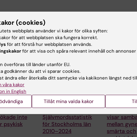
kakor (cookies)
tutets webbplats använder vi kakor för olika syften:
akor för att webbplatsen ska fungera korrekt.
lys
för att förstå hur webbplatsen används.
ade artiklar
ingskakor
för att visa och spåra relevant innehåll och annonser
 överföras till länder utanför EU.
 godkänner du att vi sparar cookies.
t ändra eller återkalla ditt samtycke via kakikonen längst ned til
 våra kakor
on in English
nödvändiga
Tillåt mina valda kakor
Ti
25 jun 2026
23 jun 2026
medier i
Ny statistikrapport:
Kunskapsöv
ökade inte
Självmordsstatistik
visar samb
ör psykisk
för Stockholms län
mellan gyne
2010–2024
smärta och