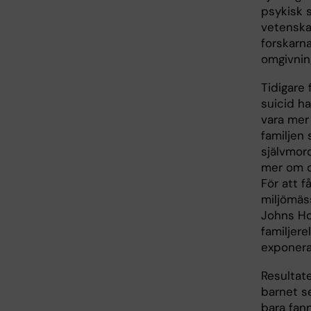
psykisk 
vetenska
forskarna
omgivning
Tidigare 
suicid ha
vara mer
familjen 
självmor
mer om d
För att f
miljömäss
Johns Ho
familjer
exponerat
Resultate
barnet se
bara fann