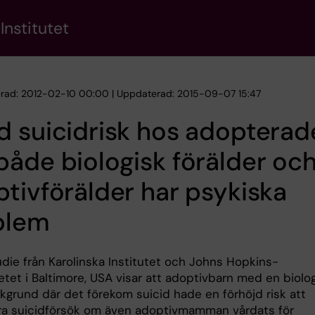
Institutet
erad: 2012-02-10 00:00 | Uppdaterad: 2015-09-07 15:47
 suicidrisk hos adopterad
åde biologisk förälder oc
tivförälder har psykiska
blem
udie från Karolinska Institutet och Johns Hopkins-
etet i Baltimore, USA visar att adoptivbarn med en biolo
akgrund där det förekom suicid hade en förhöjd risk att
öra suicidförsök om även adoptivmamman vårdats för