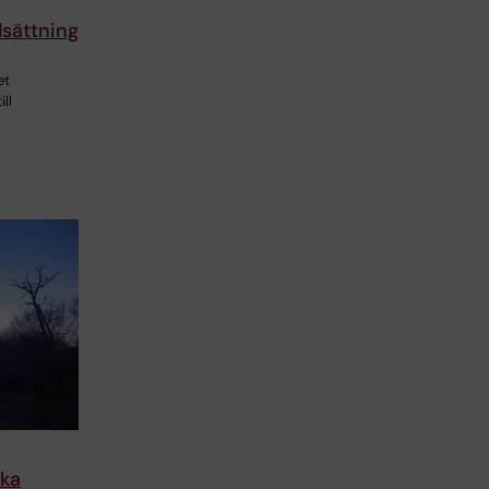
sättning
et
ill
ska