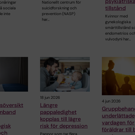
psykiatrisk
onåringar
Nationellt centrum för
tillstånd
å sociala
suicidforskning och
e inte
prevention (NASP)
Kvinnor med
har…
gynekologiska
smärttillstånd 
endometrios oc
vulvodyni har…
18 jun 2026
4 jun 2026
söversikt
Längre
Gruppbehand
amband
pappaledighet
underlättade
kopplas till lägre
vardagen för
gisk
risk för depression
föräldrar till
och
Pappor som tar flera