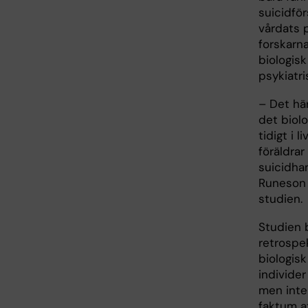
suicidför
vårdats p
forskarn
biologis
psykiatri
– Det här
det biolo
tidigt i 
föräldrar
suicidhan
Runeson
studien.
Studien 
retrospe
biologisk
individer
men inte
faktum a