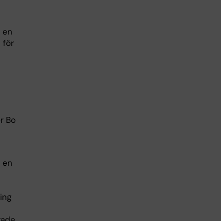
s en
 för
r Bo
r en
ing
rade