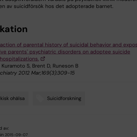
en av suicidförsök hos det adopterade barnet.
ikation
action of parental history of suicidal behavior and expo
ive parents' psychiatric disorders on adoptee suicide
ospitalizations.
, Kuramoto S, Brent D, Runeson B
chiatry 2012 Mar;169(3):309-15
kisk ohälsa
Suicidforskning
d av:
in
2015-09-07