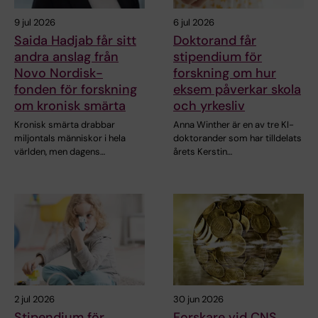
9 jul 2026
6 jul 2026
Saida Hadjab får sitt
Doktorand får
andra anslag från
stipendium för
Novo Nordisk-
forskning om hur
fonden för forskning
eksem påverkar skola
om kronisk smärta
och yrkesliv
Kronisk smärta drabbar
Anna Winther är en av tre KI-
miljontals människor i hela
doktorander som har tilldelats
världen, men dagens…
årets Kerstin…
2 jul 2026
30 jun 2026
Stipendium för
Forskare vid CNS