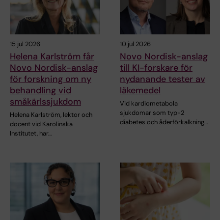
15 jul 2026
10 jul 2026
Helena Karlström får
Novo Nordisk-anslag
Novo Nordisk-anslag
till KI-forskare för
för forskning om ny
nydanande tester av
behandling vid
läkemedel
småkärlssjukdom
Vid kardiometabola
sjukdomar som typ-2
Helena Karlström, lektor och
diabetes och åderförkalkning…
docent vid Karolinska
Institutet, har…