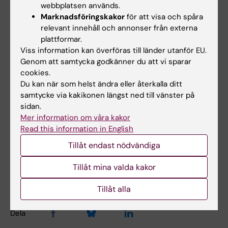
webbplatsen används.
är en del av en större helhet. Förhoppningen
Marknadsföringskakor
för att visa och spåra
är att projektet ska bidra till att insatser i den
relevant innehåll och annonser från externa
spårbundna trafiken används där de kan göra
plattformar.
störst nytta för att förebygga suicid, säger
Viss information kan överföras till länder utanför EU.
projektledare
Johan Fredin-Knutzén
,
Genom att samtycka godkänner du att vi sparar
cookies.
doktorand vid
institutionen för lärande,
Du kan när som helst ändra eller återkalla ditt
informatik, management och etik
, KI.
samtycke via kakikonen längst ned till vänster på
sidan.
Mer information om våra kakor
Anslag
Suicidforskning
Read this information in English
Tags
Tillåt endast nödvändiga
Uppdaterad av:
Tillåt mina valda kakor
Anne Hammarskjöld
2026-05-25
Tillåt alla
Dela