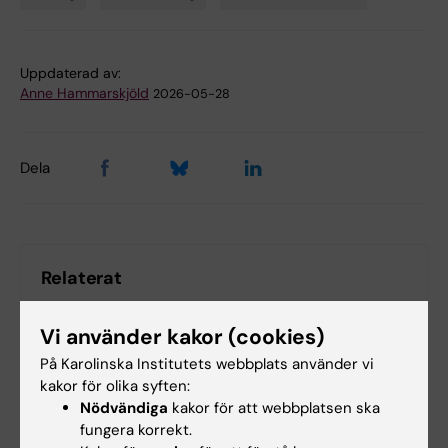
Tags
Uppdaterad av:
Anne Hammarskjöld
2026-05-28
Dela
Relaterat
Pressmeddelande från Barncancerfonden
Vi använder kakor (cookies)
På Karolinska Institutets webbplats använder vi
kakor för olika syften:
Relaterade artiklar
Nödvändiga
kakor för att webbplatsen ska
fungera korrekt.