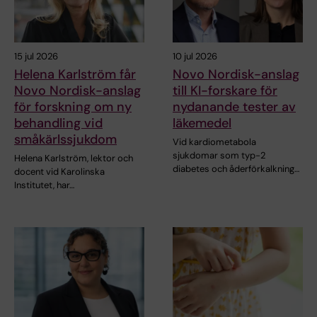
15 jul 2026
10 jul 2026
Helena Karlström får
Novo Nordisk-anslag
Novo Nordisk-anslag
till KI-forskare för
för forskning om ny
nydanande tester av
behandling vid
läkemedel
småkärlssjukdom
Vid kardiometabola
sjukdomar som typ-2
Helena Karlström, lektor och
diabetes och åderförkalkning…
docent vid Karolinska
Institutet, har…