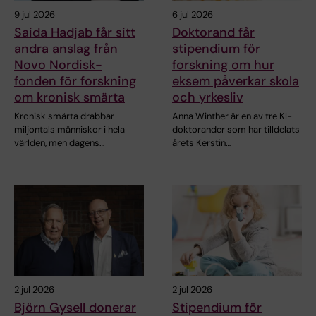
9 jul 2026
6 jul 2026
Saida Hadjab får sitt
Doktorand får
andra anslag från
stipendium för
Novo Nordisk-
forskning om hur
fonden för forskning
eksem påverkar skola
om kronisk smärta
och yrkesliv
Kronisk smärta drabbar
Anna Winther är en av tre KI-
miljontals människor i hela
doktorander som har tilldelats
världen, men dagens…
årets Kerstin…
2 jul 2026
2 jul 2026
Björn Gysell donerar
Stipendium för