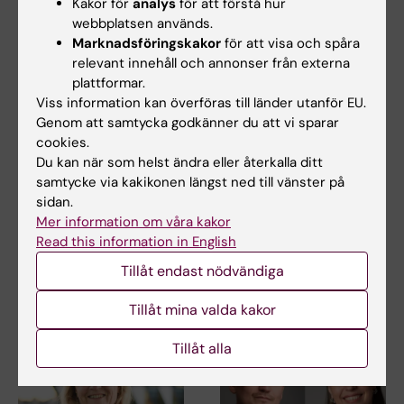
Kakor för
analys
för att förstå hur
webbplatsen används.
Marknadsföringskakor
för att visa och spåra
relevant innehåll och annonser från externa
plattformar.
Viss information kan överföras till länder utanför EU.
Genom att samtycka godkänner du att vi sparar
27 jul 2026
24 jul 2026
cookies.
Juliette Foucher
Två KI-forskare får
Du kan när som helst ändra eller återkalla ditt
tilldelas prestigefyllt
innovationsfinansieri
samtycke via kakikonen längst ned till vänster på
internationellt ALS-
ng från Knut och
sidan.
anslag
Alice Wallenbergs
Mer information om våra kakor
Stiftelse
Juliette Foucher, postdoktor
Read this information in English
vid institutionen för klinisk
Professor Gonçalo Castelo-
neurovetenskap…
Tillåt endast nödvändiga
Branco och professor Janne
Lehtiö vid KI får…
Tillåt mina valda kakor
Tillåt alla