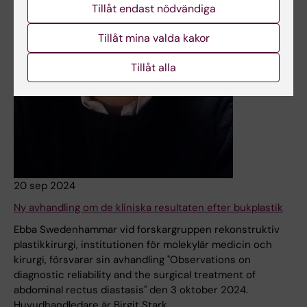
Tillåt endast nödvändiga
Tillåt mina valda kakor
Tillåt alla
20 sep 2024
Ny avhandling om de kliniska resultaten efter bukplastik
Ebba Swedenhammar vid forskargruppen rekonstruktiv
plastikkirurgi, institutionen för molekylär medicin och
kirurgi, försvarar sin avhandling "Observations on
diagnostic reliability and the surgical treatment of
abdominal rectus diastasis" den 3 oktober 2024.
Huvudhandledare är Birgit Stark.