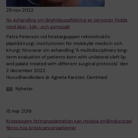
29 nov 2022
Ny avhandling om långtidsuppföljning av personer födda
med läpp- käk- och gomspalt
Petra Peterson vid forskarguppen rekonstruktiv
plastikkirurgi, institutionen för molekylär medicin och
kirurgi, försvarar sin avhandling "A multidisciplinary long-
term evaluation of patients born with unilateral cleft lip
and palate treated with different surgical protocols" den
2 december 2022.
Huvudhandledare är Agneta Karsten, Dentmed.
Nyheter
15 mar 2019
Kroppsegen fettransplantation kan minska strålinducerad
fibros hos bröstcancerpatienter