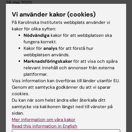
26 maj 2025
Avhandling om ljumskbråckskirurgi hos kvinnor
Vi använder kakor (cookies)
Alphonsus Matovu, doktorand vid forskargruppen
På Karolinska Institutets webbplats använder vi
Rekonstruktiv plastikkirurgi och global kirurgi,
kakor för olika syften:
institutionen för molekylär medicin och kirurgi, försvarar
Nödvändiga
kakor för att webbplatsen ska
sin avhandling "Groin Hernia Surgery in Women. Outputs,
fungera korrekt.
Factors, Methods and Costeffectiveness" den 2 juni
Kakor för
analys
för att förstå hur
2025. Huvudhandledare är Jenny Löfgren.
webbplatsen används.
Marknadsföringskakor
för att visa och spåra
Nyheter
relevant innehåll och annonser från externa
plattformar.
Viss information kan överföras till länder utanför EU.
Genom att samtycka godkänner du att vi sparar
cookies.
Du kan när som helst ändra eller återkalla ditt
samtycke via kakikonen längst ned till vänster på
sidan.
Mer information om våra kakor
Read this information in English