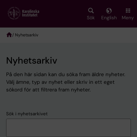
Skip
to
main
Sök
English
Meny
content
/ Nyhetsarkiv
Breadcrumb
Nyhetsarkiv
På den här sidan kan du söka fram äldre nyheter.
Välj ämne, typ av nyhet eller skriv in ett eget
sökord för att filtrera fram nyheter.
Sök i nyhetsarkivet