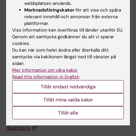
webbplatsen används.
jag idag arbetar till största del med
Marknadsföringskakor
för att visa och spåra
bröstcancer och jag upplever att det
relevant innehåll och annonser från externa
förhållningssätt jag lärt mig genom
plattformar.
doktorandtiden kan appliceras i andra
Viss information kan överföras till länder utanför EU.
intressanta projekt, närliggande mitt kliniskt
Genom att samtycka godkänner du att vi sparar
cookies.
aktiva arbete.
Du kan när som helst ändra eller återkalla ditt
samtycke via kakikonen längst ned till vänster på
Disputation
sidan.
Torsagen den 3 oktober 2024 kl 13:00 i
Mer information om våra kakor
Read this information in English
Hörsalen, Sankt Görans sjukhus, Sankt
Göransplan 1
Tillåt endast nödvändiga
Tillåt mina valda kakor
Avhandling
Observations on diagnostic reliability and
Tillåt alla
surgical treatment in abdominal rectus
diastasis