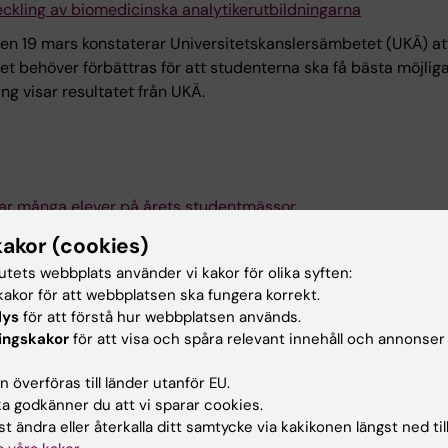
eckling av biomedicinska analytikerutbildningarna
den 19 mars konstaterar Universitetskanslersämbetet (UKÄ) a
et behöver förbättras för att studenterna ska få bästa möjliga
ing visar resultatet från UKÄ.
ckar många elever på årets studentmässor
epresentanter för KI:s program på grundnivå varit på tre mä
kakor (cookies)
ista och Malmö. Tiotusentals avgångselever från gymnasiet var
tutets webbplats använder vi kakor för olika syften:
akor för att webbplatsen ska fungera korrekt.
lys
för att förstå hur webbplatsen används.
ingskakor
för att visa och spåra relevant innehåll och annonser
 överföras till länder utanför EU.
 godkänner du att vi sparar cookies.
t ändra eller återkalla ditt samtycke via kakikonen längst ned til
tomlands? Då ska du definitivt spana in Studera utomlandsblog