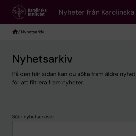
Skip
to
Nyheter från Karolinska 
main
content
/ Nyhetsarkiv
Breadcrumb
Nyhetsarkiv
På den här sidan kan du söka fram äldre nyheter
för att filtrera fram nyheter.
Sök i nyhetsarkivet