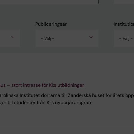
Publiceringsår
Institutio
- Välj -
- Välj -
us – stort intresse för KI:s utbildningar
nska Institutet dörrarna till Zanderska huset för årets öppet
or till studenter från KI:s nybörjarprogram.