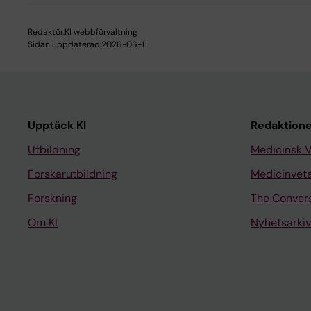
Redaktör:
KI webbförvaltning
Sidan uppdaterad:
2026-06-11
Upptäck KI
Redaktione
Utbildning
Medicinsk 
Forskarutbildning
Medicinvet
Forskning
The Conver
Om KI
Nyhetsarkiv