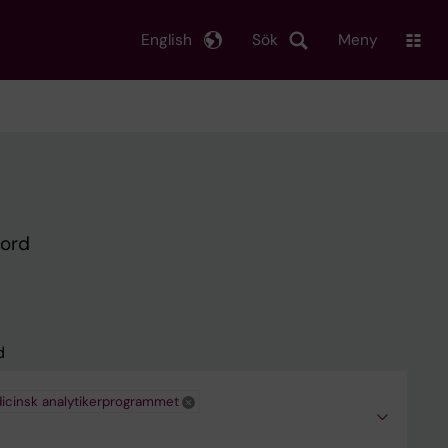
English
Sök
Meny
kord
d
icinsk analytikerprogrammet