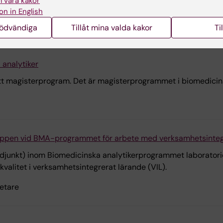
 våra kakor
några av de platser där KI-studenterna befinner sig under vå
on in English
nödvändiga
Tillåt mina valda kakor
Ti
 analytiker
nytt magisterprogram. Det är magisterprogrammet i biomedicin
ruppen vid BMA-programmet för arbete med verksamhetsinteg
junkt) inom Biomedicinska analytikerprogrammet laboratorieme
kvalitet i verksamhetsintegrerat lärande (VIL).
etare