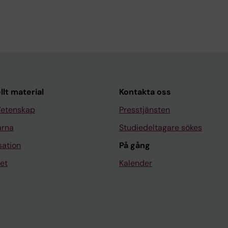
llt material
Kontakta oss
Vetenskap
Presstjänsten
arna
Studiedeltagare sökes
sation
På gång
et
Kalender