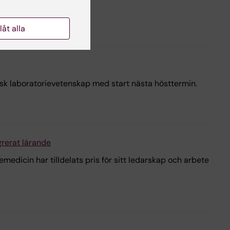
ren.
llåt alla
sk laboratorievetenskap med start nästa hösttermin.
rerat lärande
dicin har tilldelats pris för sitt ledarskap och arbete