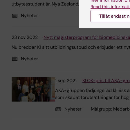
Mer information om
utbytesstudent är. Nya Zeeland, London och Spanien är 
Read this informati
Nyheter
Tillåt endast 
23 nov 2022
Nytt magisterprogram för biomedicinska
Nu breddar KI sitt utbildningsutbud och erbjuder ett 
Nyheter
1 sep 2021
KLOK-pris till AKA-g
AKA-gruppen (adjungerad klinisk ad
som skapat förutsättningar för hög 
Nyheter
Målgrupp:
Medarb