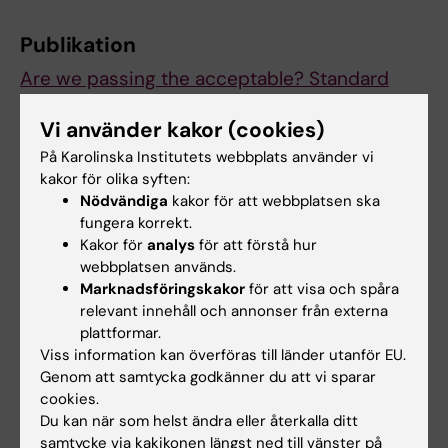
Publikation
Are we passing the acceptable? Standard
setting of theoretical proficiency tests for
Vi använder kakor (cookies)
foreign-trained dentists.
Dalum J, Christidis N, Myrberg IH, Karlgren K,
På Karolinska Institutets webbplats använder vi
kakor för olika syften:
Leanderson C, Englund GS
Nödvändiga
kakor för att webbplatsen ska
Eur J Dent Educ 2022 Aug;():
fungera korrekt.
Kakor för
analys
för att förstå hur
webbplatsen används.
Tandvård
Marknadsföringskakor
för att visa och spåra
Tags
relevant innehåll och annonser från externa
plattformar.
Viss information kan överföras till länder utanför EU.
Uppdaterad av:
Genom att samtycka godkänner du att vi sparar
Johanna Bylund
2022-10-05
cookies.
Du kan när som helst ändra eller återkalla ditt
samtycke via kakikonen längst ned till vänster på