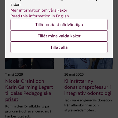
Dela
sidan.
Mer information om våra kakor
Read this information in English
Relaterade artiklar
Tillåt endast nödvändiga
Tillåt mina valda kakor
Tillåt alla
11 maj 2026
26 maj 2025
Nicola Orsini och
KI inrättar ny
Karin Garming Legert
donationsprofessur i
tilldelas Pedagogiska
integrativ odontologi
priset
Tack vare en generös donation
från affärskvinnan och
Kommittén för utbildning på
styrelseledamoten…
grundnivå och avancerad nivå
har beslutat att…