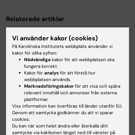
Relaterade artiklar
Vi använder kakor (cookies)
På Karolinska Institutets webbplats använder vi
kakor för olika syften:
Nödvändiga
kakor för att webbplatsen ska
fungera korrekt.
Kakor för
analys
för att förstå hur
31 jul 2026
29 jul 2026
webbplatsen används.
NeurotechEU
III NeurotechEU-
Marknadsföringskakor
för att visa och spåra
Business Winter
skolan om om
relevant innehåll och annonser från externa
School 2026
preklinisk
plattformar.
magnetresonansavbil
Universitetet i Bonn, Reykjavík
Viss information kan överföras till länder utanför EU.
dning och
University och Radboud
Genom att samtycka godkänner du att vi sparar
University har…
spektroskopi
cookies.
Universidad Miguel Hernández
Du kan när som helst ändra eller återkalla ditt
de Elche (UMH) har nöjet att
samtycke via kakikonen längst ned till vänster på