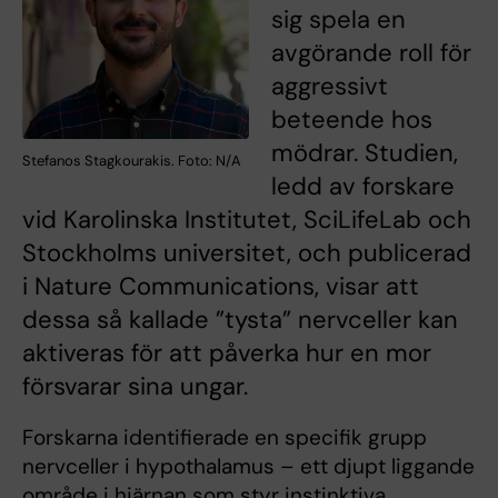
sig spela en
avgörande roll för
aggressivt
beteende hos
mödrar. Studien,
Stefanos Stagkourakis. Foto: N/A
ledd av forskare
vid Karolinska Institutet, SciLifeLab och
Stockholms universitet, och publicerad
i Nature Communications, visar att
dessa så kallade ”tysta” nervceller kan
aktiveras för att påverka hur en mor
försvarar sina ungar.
Forskarna identifierade en specifik grupp
nervceller i hypothalamus – ett djupt liggande
område i hjärnan som styr instinktiva