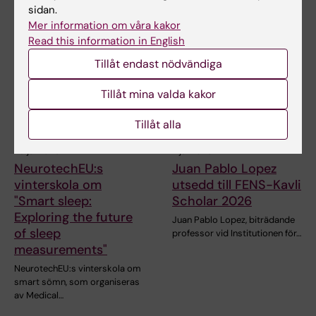
tillkännage den…
sidan.
Mer information om våra kakor
Read this information in English
Tillåt endast nödvändiga
Tillåt mina valda kakor
Tillåt alla
28 jul 2026
7 jul 2026
NeurotechEU:s
Juan Pablo Lopez
vinterskola om
utsedd till FENS-Kavli
"Smart sleep:
Scholar 2026
Exploring the future
Juan Pablo Lopez, biträdande
of sleep
professor vid Institutionen för…
measurements"
NeurotechEU:s vinterskola om
smart sömn, som organiseras
av Medical…