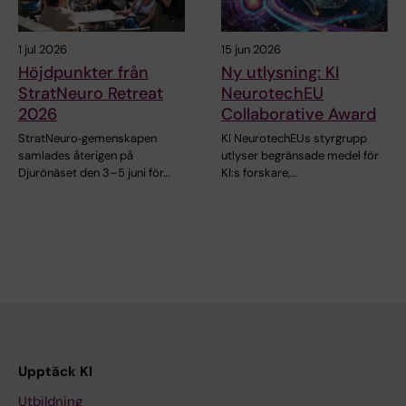
1 jul 2026
15 jun 2026
Höjdpunkter från
Ny utlysning: KI
StratNeuro Retreat
NeurotechEU
2026
Collaborative Award
StratNeuro‑gemenskapen
KI NeurotechEUs styrgrupp
samlades återigen på
utlyser begränsade medel för
Djurönäset den 3–5 juni för…
KI:s forskare,…
Upptäck KI
Utbildning