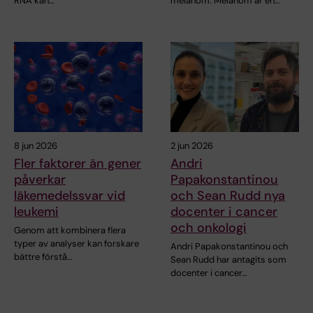
RNA kan…
melanom. Melanom är en…
8 jun 2026
2 jun 2026
Fler faktorer än gener
Andri
påverkar
Papakonstantinou
läkemedelssvar vid
och Sean Rudd nya
leukemi
docenter i cancer
och onkologi
Genom att kombinera flera
typer av analyser kan forskare
Andri Papakonstantinou och
bättre förstå…
Sean Rudd har antagits som
docenter i cancer…