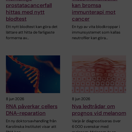
prostatacancerfall
kan bromsa
hittas med nytt
immunterapi mot
blodtest
cancer
Ett nytt blodtest kan göra det
En typ av vita blodkroppar i
lättare att hitta de farligaste
immunsystemet som kallas
formerna av…
neutrofiler kan göra…
8 jun 2026
8 jun 2026
RNA påverkar cellers
Nya ledtrådar om
DNA-reparation
prognos vid melanom
En ny doktorsavhandling från
Varje år diagnostiseras över
Karolinska Institutet visar att
6 000 svenskar med