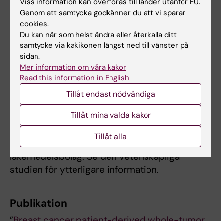
Viss information kan överföras till länder utanför EU.
resistensmekanismer.
Genom att samtycka godkänner du att vi sparar
cookies.
Forskningen är finansierad av Cancerfonden,
Du kan när som helst ändra eller återkalla ditt
Bröstcancerförbundet, Region Stockholm,
samtycke via kakikonen längst ned till vänster på
Radiumhemmets forskningsfonder och
sidan.
Vetenskapsrådet. Johan Hartman är
Mer information om våra kakor
Read this information in English
medgrundare av och delägare i Stratipath
som utvecklar metoder för AI-baserade
Tillåt endast nödvändiga
beslutsstöd för cancerdiagnostik. Företaget
Tillåt mina valda kakor
har dock ingen koppling till den aktuella
studien. Vissa av forskarna har utanför denna
Tillåt alla
studie mottagit ersättningar från
läkemedelsbolag. Se den vetenskapliga
studien för ytterligare information.
Publikation
”
Breast cancer patient-derived whole-tumor