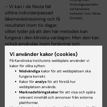
forskningsspecialist
– Vi kan i de flesta fall
vid Karolinska
utföra individanpassad
Institutet. Foto: Niklas
läkemedelstestning och få
Elmehed.
resultatet inom tio dagar,
vilket tyder på att den här metoden kan
fungera i den kliniska vardagen. Men den kan
också användas inom forskning och
läkemedelsutveckling, säger studiens
Vi använder kakor (cookies)
försteförfattare
Xinsong Chen
,
På Karolinska Institutets webbplats använder vi
forskningsspecialist vid institutionen för
kakor för olika syften:
onkologi-patologi, Karolinska Institutet.
Nödvändiga
kakor för att webbplatsen ska
fungera korrekt.
Nästa steg är nu att testa metoden i större
Kakor för
analys
för att förstå hur
patientmaterial och att undersöka möjligheten
webbplatsen används.
att kombinera den med andra molekylära
Marknadsföringskakor
för att visa och spåra
metoder för att förutsäga behandlingssvar
relevant innehåll och annonser från externa
plattformar.
ännu bättre och studera