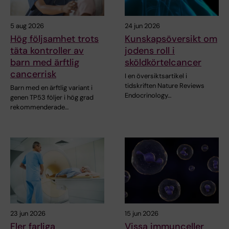
5 aug 2026
24 jun 2026
Hög följsamhet trots
Kunskapsöversikt om
täta kontroller av
jodens roll i
barn med ärftlig
sköldkörtelcancer
cancerrisk
I en översiktsartikel i
tidskriften Nature Reviews
Barn med en ärftlig variant i
Endocrinology…
genen TP53 följer i hög grad
rekommenderade…
23 jun 2026
15 jun 2026
Fler farliga
Vissa immunceller