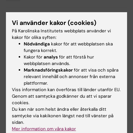
Tags
Uppdaterad av:
Vi använder kakor (cookies)
Karin Vikström
2024-11-25
På Karolinska Institutets webbplats använder vi
kakor för olika syften:
Nödvändiga
kakor för att webbplatsen ska
Dela
fungera korrekt.
Kakor för
analys
för att förstå hur
webbplatsen används.
Marknadsföringskakor
för att visa och spåra
relevant innehåll och annonser från externa
Relaterat
plattformar.
Viss information kan överföras till länder utanför EU.
Doktorander vid institutionen för medicin,
Genom att samtycka godkänner du att vi sparar
Huddinge berättar om sin avhandling
cookies.
Du kan när som helst ändra eller återkalla ditt
samtycke via kakikonen längst ned till vänster på
Relaterade artiklar
sidan.
Mer information om våra kakor