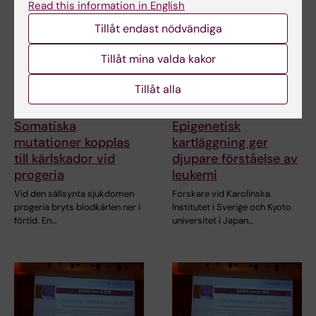
Read this information in English
Tillåt endast nödvändiga
Tillåt mina valda kakor
Tillåt alla
31 jul 2026
9 jul 2026
Somatiska
Epigenetisk
mutationer kopplas
kartläggning ger
till kärlskador vid
djupare förståelse av
progeria
leukemi
Vid den sällsynta sjukdomen
Forskare vid Karolinska
progeria bryts blodkärlen ner i
Institutet i Sverige och Kyoto
förtid. En…
universitet i Japan…