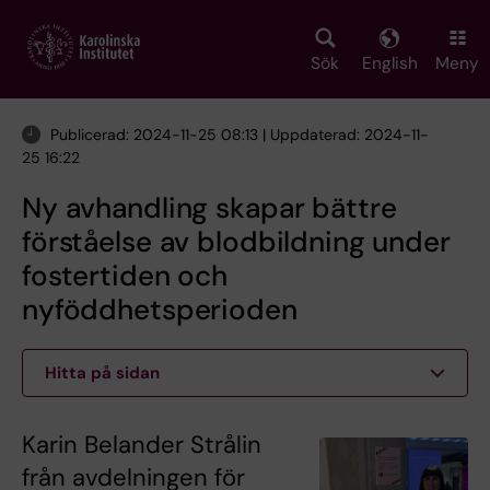
Skip
to
main
Sök
English
Meny
content
Publicerad: 2024-11-25 08:13 | Uppdaterad: 2024-11-
25 16:22
Ny avhandling skapar bättre
förståelse av blodbildning under
fostertiden och
nyföddhetsperioden
Hitta på sidan
Karin Belander Strålin
från avdelningen för