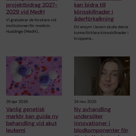
projektbidrag 2027-
kan bidra till
2029 vid MedH
könsskillnader i
åderförkalkning
Vi gratulerar de forskare vid
institutionen för medicin,
Ett enzym i levern skulle delvis
Huddinge (MedH)…
kunna förklara könsskillnader i
kroppens…
29 apr 2026
24 nov 2025
Vanlig genetisk
Ny avhandling
markör kan guida ny
undersöker
behandling vid akut
innovationer i
leukemi
blodkomponenter för