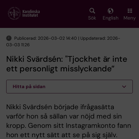
Skip
to
main
Sök
English
Meny
content
Publicerad: 2026-03-02 14:40 | Uppdaterad: 2026-
03-03 11:26
Nikki Svärdsén: "Tjockhet är inte
ett personligt misslyckande”
Hitta på sidan
Nikki Svärdsén började ifrågasätta
varför hon så sällan var nöjd med sin
kropp. Genom sitt Instagramkonto fann
hon ett nytt sätt att se på sig själv.