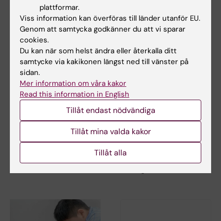
Relaterade artiklar
plattformar.
Viss information kan överföras till länder utanför EU.
Genom att samtycka godkänner du att vi sparar
cookies.
Du kan när som helst ändra eller återkalla ditt
samtycke via kakikonen längst ned till vänster på
sidan.
Mer information om våra kakor
24 jun 2026
3 jun 2026
Read this information in English
Hög risk för hjärt-
Stort anslag för
Tillåt endast nödvändiga
kärlsjukdom vid
forskning om hur
obesitas
viktpendling påverkar
Tillåt mina valda kakor
hjärt- och kärlhälsan
Obesitas är vanligt men ofta
odiagnostiserat i svensk
Mikael Rydén, professor vid
Tillåt alla
sjukvård och kopplat…
institutionen för medicin,
Huddinge,…