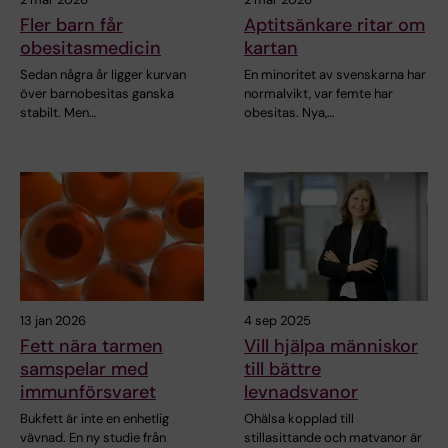
Fler barn får
Aptitsänkare ritar om
obesitasmedicin
kartan
Sedan några år ligger kurvan
En minoritet av svenskarna har
över barn­obesitas ganska
normalvikt, var femte har
stabilt. Men…
obesitas. Nya,…
13 jan 2026
4 sep 2025
Fett nära tarmen
Vill hjälpa människor
samspelar med
till bättre
immunförsvaret
levnadsvanor
Bukfett är inte en enhetlig
Ohälsa kopplad till
vävnad. En ny studie från
stillasittande och matvanor är