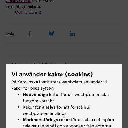
Cecilia Odlind
2026-03-03
Innehållsgranskare:
Cecilia Odlind
Dela
Mer om det här ämnet
Vi använder kakor (cookies)
Aptitsänkare ritar om kartan
På Karolinska Institutets webbplats använder vi
Fler barn får obesitasmedicin
kakor för olika syften:
Till slut gjorde Fredrik Boltes en gastric bypass
Nödvändiga
kakor för att webbplatsen ska
fungera korrekt.
Tema: Övervikt och obesitas
Kakor för
analys
för att förstå hur
webbplatsen används.
Marknadsföringskakor
för att visa och spåra
relevant innehåll och annonser från externa