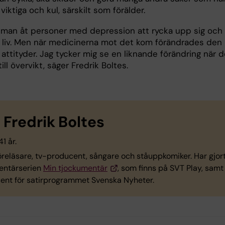
 viktiga och kul, särskilt som förälder.
a man åt personer med depression att rycka upp sig och 
na liv. Men när medicinerna mot det kom förändrades den
attityder. Jag tycker mig se en liknande förändring när d
ll övervikt, säger Fredrik Boltes.
Fredrik Boltes
 41 år.
reläsare, tv-producent, sångare och ståuppkomiker. Har gjor
ntärserien
Min tjockumentär
, som finns på SVT Play, samt 
ent för satirprogrammet Svenska Nyheter.