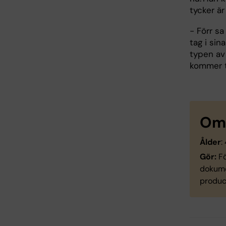
tycker är
- Förr s
tag i si
typen av 
kommer ti
Om 
Ålder
:
Gör:
Fö
dokume
produc