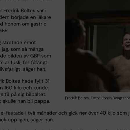
 Fredrik Boltes var i
dern började en läkare
d honom om gastric
 GBP.
g stretade emot
 jag, som så många
ade bilden av GBP som
 är fusk, fel, fåfängt
livsfarligt, säger han.
ik Boltes hade fyllt 31
n 160 kilo och kunde
re få på sig bilbältet.
Fredrik Boltes. Foto: Linnea Bengtsso
t skulle han bli pappa.
ce-fastade i två månader och gick ner över 40 kilo som j
gick upp igen, säger han.