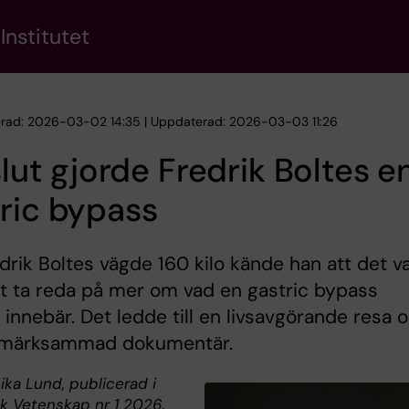
Institutet
erad: 2026-03-02 14:35 | Uppdaterad: 2026-03-03 11:26
 slut gjorde Fredrik Boltes e
ric bypass
drik Boltes vägde 160 kilo kände han att det v
t ta reda på mer om vad en gastric bypass
t innebär. Det ledde till en livsavgörande resa 
märksammad dokumentär.
ika Lund, publicerad i
k Vetenskap nr 1 2026.