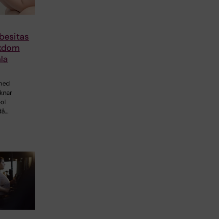
besitas
ukdom
la
 med
knar
ol
då…