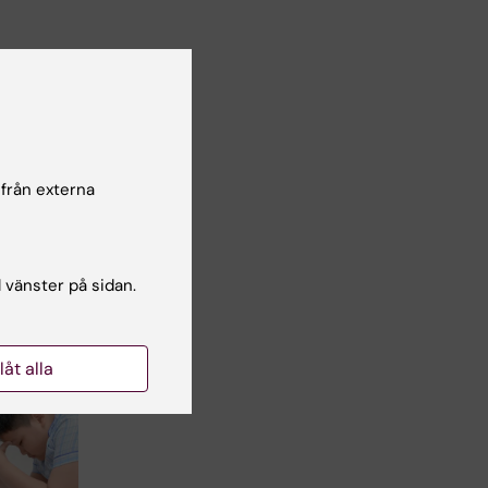
lsgranskare:
cilia Odlind
 från externa
l vänster på sidan.
llåt alla