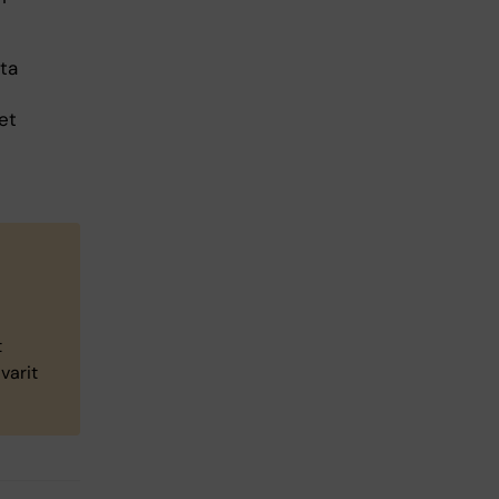
ta
et
t
varit