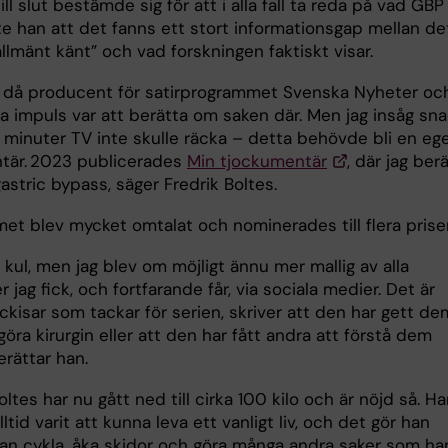
ill slut bestämde sig för att i alla fall ta reda på vad GBP 
e han att det fanns ett stort informationsgap mellan de
llmänt känt” och vad forskningen faktiskt visar.
r då producent för satirprogrammet Svenska Nyheter oc
a impuls var att berätta om saken där. Men jag insåg sna
a minuter TV inte skulle räcka – detta behövde bli en eg
är. 2023 publicerades
Min tjockumentär
, där jag ber
astric bypass, säger Fredrik Boltes.
et blev mycket omtalat och nominerades till flera prise
 kul, men jag blev om möjligt ännu mer mallig av alla
r jag fick, och fortfarande får, via sociala medier. Det är
ckisar som tackar för serien, skriver att den har gett de
öra kirurgin eller att den har fått andra att förstå dem
erättar han.
oltes har nu gått ned till cirka 100 kilo och är nöjd så. H
lltid varit att kunna leva ett vanligt liv, och det gör han
kan cykla, åka skidor och göra många andra saker som ha