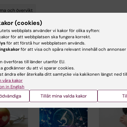
ma och övervikt
kakor (cookies)
tutets webbplats använder vi kakor för olika syften:
akor för att webbplatsen ska fungera korrekt.
d av:
Innehål
lys
för att förstå hur webbplatsen används.
ind
Ce
2026-03-03
ingskakor
för att visa och spåra relevant innehåll och annonser
 överföras till länder utanför EU.
 godkänner du att vi sparar cookies.
t ändra eller återkalla ditt samtycke via kakikonen längst ned til
 våra kakor
on in English
ade artiklar
nödvändiga
Tillåt mina valda kakor
Ti