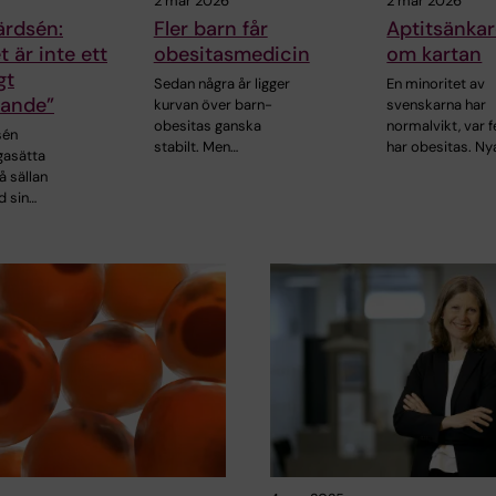
2 mar 2026
2 mar 2026
ärdsén:
Fler barn får
Aptitsänkar
t är inte ett
obesitasmedicin
om kartan
gt
Sedan några år ligger
En minoritet av
kande”
kurvan över barn­
svenskarna har
obesitas ganska
normalvikt, var 
sén
stabilt. Men…
har obesitas. Ny
gasätta
å sällan
d sin…