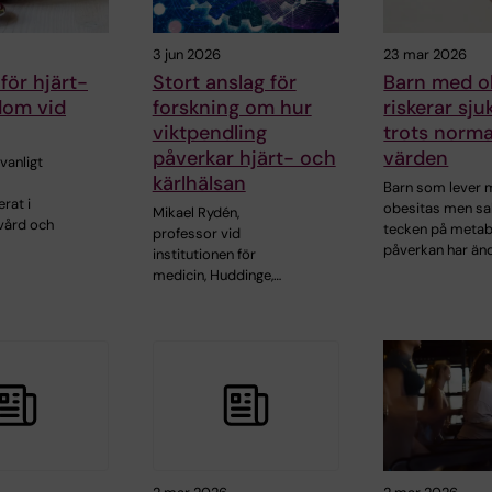
3 jun 2026
23 mar 2026
för hjärt-
Stort anslag för
Barn med o
dom vid
forskning om hur
riskerar sj
viktpendling
trots norma
påverkar hjärt- och
värden
vanligt
kärlhälsan
Barn som lever
rat i
obesitas men sa
Mikael Rydén,
vård och
tecken på metab
professor vid
påverkan har än
institutionen för
medicin, Huddinge,…