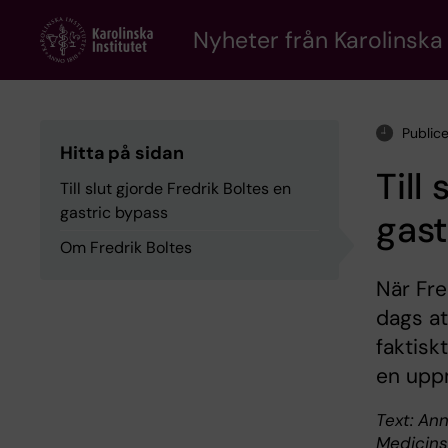
Skip
to
Nyheter från Karolinska 
main
content
Public
Hitta på sidan
Till
Till slut gjorde Fredrik Boltes en
gastric bypass
gast
Om Fredrik Boltes
När Fre
dags at
faktisk
en upp
Text: Ann
Medicins