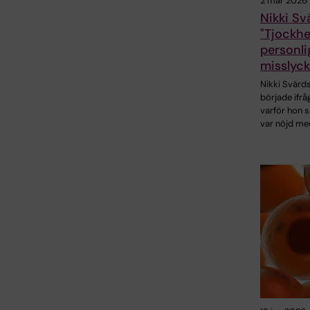
2 mar 2026
Nikki Sv
"Tjockhe
personli
misslyc
Nikki Svärd
började ifrå
varför hon s
var nöjd me