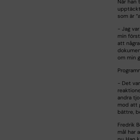
När han t
upptäckt
som är “a
- Jag va
min först
att någr
dokument
om min g
Programm
- Det var
reaktione
andra tjo
mod att g
bättre, b
Fredrik B
mål har a
nu. Han 