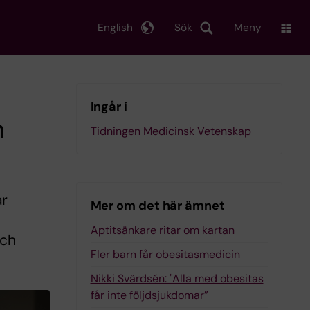
English
Sök
Meny
Ingår i
n
Tidningen Medicinsk Vetenskap
ar
Mer om det här ämnet
Aptitsänkare ritar om kartan
och
Fler barn får obesitasmedicin
Nikki Svärdsén: "Alla med obesitas
får inte följdsjukdomar”