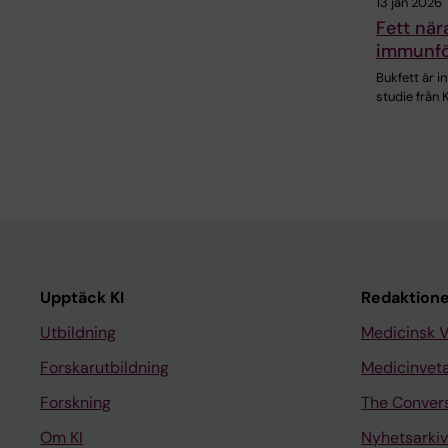
13 jan 2026
Fett nä
immunfö
Bukfett är i
studie från 
Upptäck KI
Redaktione
Utbildning
Medicinsk 
Forskarutbildning
Medicinvet
Forskning
The Conver
Om KI
Nyhetsarkiv