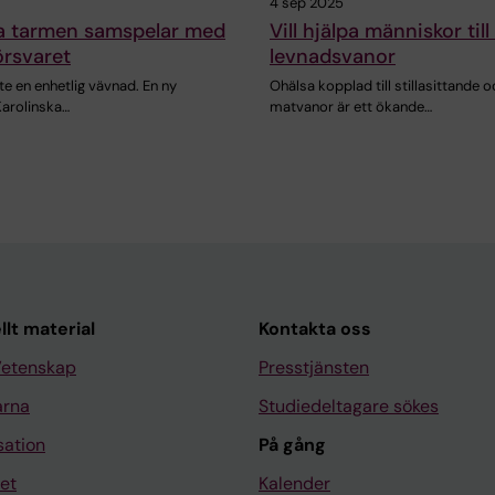
4 sep 2025
ra tarmen samspelar med
Vill hjälpa människor till
rsvaret
levnadsvanor
nte en enhetlig vävnad. En ny
Ohälsa kopplad till stillasittande o
Karolinska…
matvanor är ett ökande…
llt material
Kontakta oss
Vetenskap
Presstjänsten
arna
Studiedeltagare sökes
sation
På gång
et
Kalender