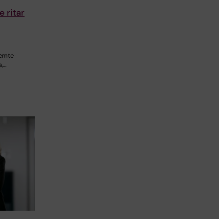
e ritar
femte
a,…