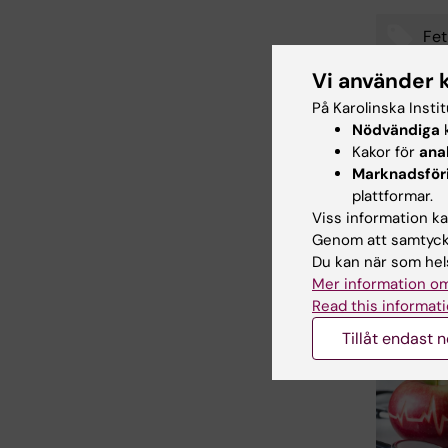
Fet
Tags
Vi använder 
På Karolinska Insti
Nödvändiga
k
Uppdatera
Kakor för
ana
Cecilia Odl
Marknadsför
plattformar.
Viss information kan
Dela
Genom att samtycka
Du kan när som hels
Mer information om
Read this informati
Relater
Tillåt endast 